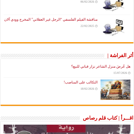
06/02/2026
مناقشة الفيلم الفلسفي “الرجل غير العقلاني” المخرج وودي آلان
22/02/2025
أثر الفراشة |
هل عُرضَ منزل الشاعر نزار قباني للبيع؟
15/07/2026
التكالب على المناصب!
18/02/2026
اقـــرأ | كتاب قلم رصاص