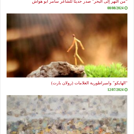
“من النهر إلى البحر” صدر حديثاً للشاعر سامر أبو هواش
08/08/2024
“الهايكو” وامبراطورية العلامات (رولان بارت)
12/07/2024