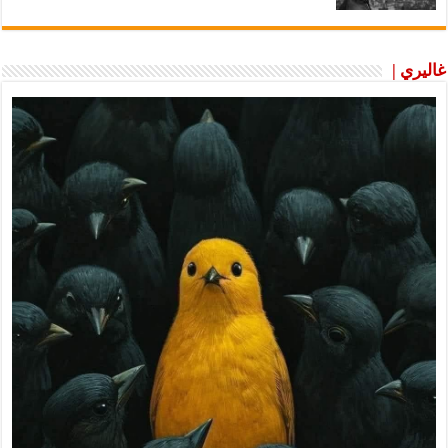
غاليري |