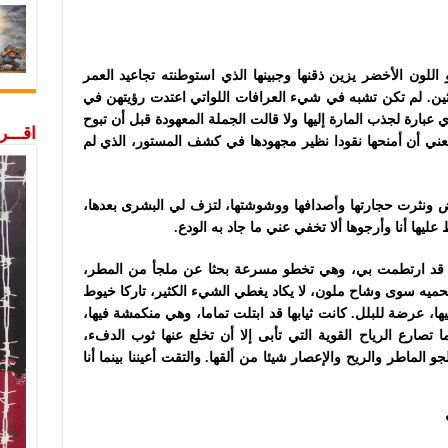
اللون الأخضر يزين ذقنها وجبينها الذي استوطنته تجاعيد العمر
ثلاثين. لم تكن تشبه في شيء العرافات اللواتي اعتدت رؤيتهن في
 عبارة لجذب المارة إليها ولا قالت الجملة المعهودة قبل أن تبوح
اقـــ
تعني أن أمنحها نقودا نظير مجهودها في كشف المستور، الذي لم
ض ونثرت حجارتها وأصدافها ووشوشتها، لتزف لي البشرى بعدها،
ليها أنا وأرجوها ألا تخفي عني ما جاد به الودع.
ت قد ارتطمت بي، وهي تخطو مسرعة بحثا عن ملجأ من المطر،
حميه سوى وشاح ملون، لا يكاد يغطي الشيء الكثير، تاركا خيوط
 عرضة للبلل. كانت ثيابها قد ابتلت تماما، وهي منكمشة فيها،
تصارع الرياح القوية التي تأبى إلا أن تخلع عنها ثوب الدفء،
و الماطر والريح والإعصار شيئا من ألقها. والتقت أعيننا بينما أنا