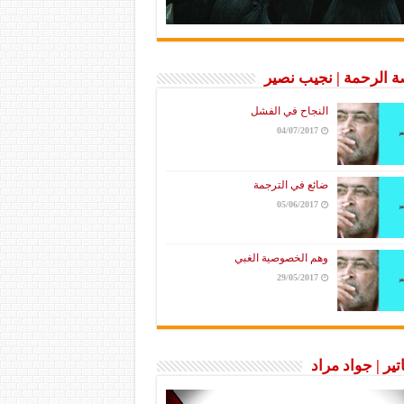
 الرحمة | نجيب نصير
النجاح في الفشل
04/07/2017
ضائع في الترجمة
05/06/2017
وهم الخصوصية الغبي
29/05/2017
تير | جواد مراد