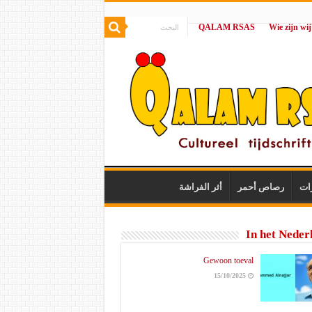
QALAM RSAS
|
ات
رصاص أحمر
أثر الفراشة
In het Neder
Gewoon toeval
15/10/2025