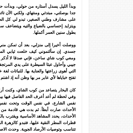
وبدأ الليل يسدل أستاره من حولي، وبدأت حر
جدا بوصلتي، مبتدئي ومنتهاي. ولكني الآن ت
على مشارف وطني الصغير، تبدو لي كل الطرق 
ويتزايد إحساسي بالضياع والتيه ويتضاعف س
بطول سنين العمر أكملها.
ووصلت أخيرا إلى منزلي، بعد أن تمكن مني
جسدي. إن سألتموني كيف خلعت ثيابي المب
ومعي كوب شاي ساخن، فإني صدقا لا أذكر شي
جيبي وأحاول عبثا السيطرة على يدي المرتجفة 
التي أهوى زراعتها والعناية بها. للنباتات لغة
تفتح خباياها لأي عابر مر بها وظن أنه إذ اشتم
كان البخار يتصاعد من كوب الشاي، وكنت أراق
وفي لحظة لم أعد أعرف الحد الفاصل فيها بين
نفس الشارع، في نفس الوقت وتحت نفس ا
الأحداث صارت أبطأ. ثم بدت هي قادمة من ب
الأحداث، يحدد المشاهد الأساسية ويقترب بالك
قطرات المطر النقية عليها، فتبدو كالزهرة 
تتناسب وتوصيات الأرصاد الجوية. وحدث الاص