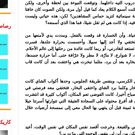
 دروب التيه داخلهما. وتوقعت النبوءة بين لحظة وأخرى، ولكن
كنت أسمع الكلام يعاد كما قيل أول مرة، ولكن الصوت كان خافتا
عة سينمائية لتزيد حماس المشاهدين؟ لكن، هذه حياتي وليست
ه. إذا كانت هي لم تقل شيئا، فما هذا الذي أسمعه؟
رصاصة
اة. وأن الخسارة قد وقعت بالفعل. ومددت يدي لأمنعها من
تختفي ولا أجد إليها سبيلا. وأحسست بحرارة جلدها، فسرت
د لتغادرني، أو ربما كانت عائدة من رحلتها إلى عالم الأحلام.
 شوارع، لا مارّة، لا مطر ولا عرّافة حتى. أما حرارة جسدها،
اره بعد أن برد، مثلما تبخرت هي واختفت بعد أن كانت قاب
الكرسي، وبنفس طريقة الجلوس، وحدها أكواب الشاي كانت
لبخار وكلما برد الشاي واختفى البخار، فتختفي معه فرصتي في
صباح أخيرا، كانت الفوضى تعم المكان، أكواب كثيرة قد انتشرت
د أفرغ محتواه على السجادة العتيقة التي تتوارثها أسرتنا جيلا
ية ثمينة قبل أن ينتهي بها الحال معي إلى ممسحة أرضيات خلال
كاريكا
س والقبعة. وخرجت أقصد نفس المكان في نفس الوقت، أعيد
كن من أين لي بنفس الوجوه التي مرّت بي؟