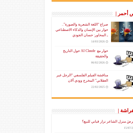
أحمر |
صراع “اللغة الشعرية والصورة”..
حوار بين الإنسان والذكاء الاصطناعي
ـ المحاور: حسان الجودي
14/03/2026
حوار مع AI Claude حول التاريخ
والحقيقة
06/02/2026
مناقشة الفيلم الفلسفي “الرجل غير
العقلاني” المخرج وودي آلان
22/02/2025
فراشة |
رضَ منزل الشاعر نزار قباني للبيع؟
15/07/