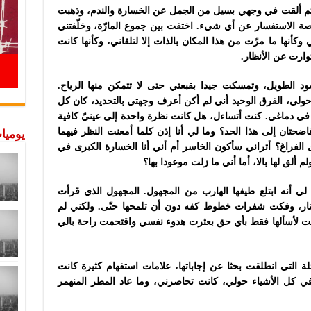
 ثم ألقت في وجهي بسيل من الجمل عن الخسارة والندم، وذهبت
ة الاستفسار عن أي شيء. اختفت بين جموع المارّة، وخلّفتني
كأنها ما مرّت من هذا المكان بالذات إلا لتلقاني، وكأنها كانت
توارت عن الأنظار.
 الطويل، وتمسكت جيدا بقبعتي حتى لا تتمكن منها الرياح.
لي، الفرق الوحيد أني لم أكن أعرف وجهتي بالتحديد، كان كل
 في دماغي. كنت أتساءل، هل كانت نظرة واحدة إلى عينيّ كافية
اضحتان إلى هذا الحد؟ وما لي أنا إذن كلما أمعنت النظر فيهما
يوميات
الفراغ؟ أتراني سأكون الخاسر أم أني أنا الخسارة الكبرى في
ألق لها بالا، أما أني ما زلت موعودا بها؟
ي أنه ابتلع طيفها الهارب من المجهول. المجهول الذي قرأت
النار، وفكت شفرات خطوط كفه دون أن تلمحها حتّى. ولكني لم
 كنت لأسألها فقط بأي حق بعثرت هدوء نفسي واقتحمت راحة بالي
 التي انطلقت بحثا عن إجاباتها، علامات استفهام كثيرة كانت
ي كل الأشياء حولي، كانت تحاصرني، وما عاد المطر المنهمر