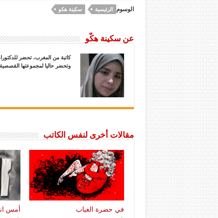
الوسوم
الرئيسية
سكينة هكو
عن سكينة هكّو
كاتبة من المغرب، تحضر للدكتوراه
وتحضر حاليا لمجموعتها القصصية ا
مقالات أخرى لنفس الكاتب
في حضرة الغياب
أمس انته