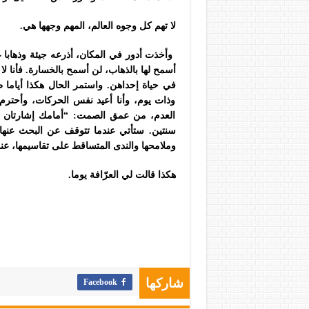
لا تهم كل وجوه العالم، المهم وجهها هي.
وأخذت أدور في المكان، أذرعه جيئة وذهابا ع
أسمح لها بالذهاب، لن أسمح بالخسارة. فأنا لا أ
في حياة إحداهن. واستمر الحال هكذا أياما طو
وذات يوم، وأنا أعيد نفس الحركات، وأحترم ا
العدم، من عمق الصمت: “أمامك إشارتان وب
سنتين. ستأتي عندما تتوقف عن البحث عنها،
وملامحها والندى المتساقط على تقاسيمها، عن
هكذا قالت لي العرّافة يوما.
Facebook
شاركها