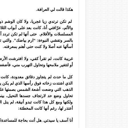
هكذا قالت لي العرافة.
لم تكن ترتدي زيا غجريا، ولا كان الوشم ذو 
والألم، عرّافتي أنا، كانت بعد على أبواب ال
المسلسلات والأفلام. حتى أنها لم تكن تردد أي
بالسر وتفشي النبوءة: “ارم بياضك”. والتي 
أسألها عنه أصلا ولا كنت حتى أهتم بمعرفته.
غريبة كانت، لم تقرأ كفي، ولا افترشت الأر
أو لتتغير ملامحها وتحاول التهرب مني، فأضغط ع
كل ما حدث لم يتجاوز دقائق معدودة، كان
الذي اشتدت زخاته فوق رأسها الذي لم يكن ي
الذهب التي وضعت أشعة الشمس بصمتها عليها،
تحاول وضع حد لارتجاف جسدها النحيل، بينما 
ولكنها ومع كل هذا كانت تبدو أنيقة، لم ينل الج
أعتذر لها، رغم أنها كانت المخطئة:
أنا آسف يا سيدتي. هل أنت بحاجة للمساعدة؟