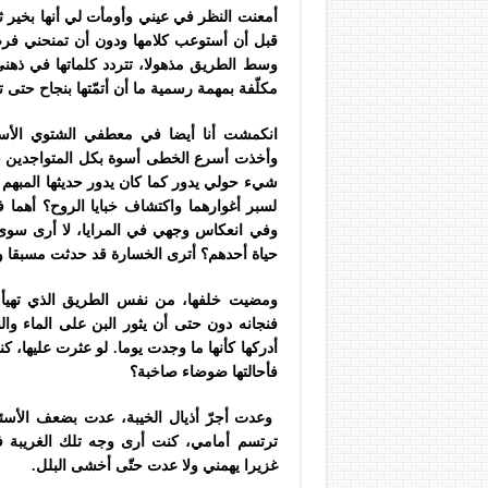
أمعنت النظر في عيني وأومأت لي أنها بخير
قبل أن أستوعب كلامها ودون أن تمنحني فرص
وسط الطريق مذهولا، تتردد كلماتها في ذهني و
مكلّفة بمهمة رسمية ما أن أتمّتها بنجاح حتى 
انكمشت أنا أيضا في معطفي الشتوي الأسود
وأخذت أسرع الخطى أسوة بكل المتواجدين حو
شيء حولي يدور كما كان يدور حديثها المبهم
لسبر أغوارهما واكتشاف خبايا الروح؟ أهما ف
وفي انعكاس وجهي في المرايا، لا أرى سوى 
حياة أحدهم؟ أترى الخسارة قد حدثت مسبقا ولم 
ومضيت خلفها، من نفس الطريق الذي تهيأ ل
فنجانه دون حتى أن يثور البن على الماء و
أدركها كأنها ما وجدت يوما. لو عثرت عليها،
فأحالتها ضوضاء صاخبة؟
وعدت أجرّ أذيال الخيبة، عدت بضعف الأسئلة
ترتسم أمامي، كنت أرى وجه تلك الغريبة ف
غزيرا يهمني ولا عدت حتّى أخشى البلل.