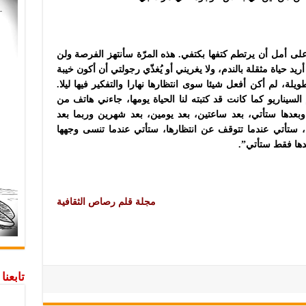
لى أمل أن يرتطم كتفها بكتفي. هذه المرّة سأنتهز الفرصة ولن
ريد حياة مثقلة بالندم، ولا يغريني أو يُغذّي رجولتي أن أكون خيبة
يلة، لم أكن أفعل شيئا سوى انتظارها نهارا والتفكير فيها ليلا.
لسيناريو كما كانت قد كتبته لنا الحياة يومها، جاءني هاتف من
عدها ستأتي، بعد ساعتين، بعد يومين، بعد شهرين وربما بعد
 ستأتي عندما تتوقف عن انتظارها، ستأتي عندما تنسى وجهها
دها فقط ستأتي”.
مجلة قلم رصاص الثقافية
تابعن