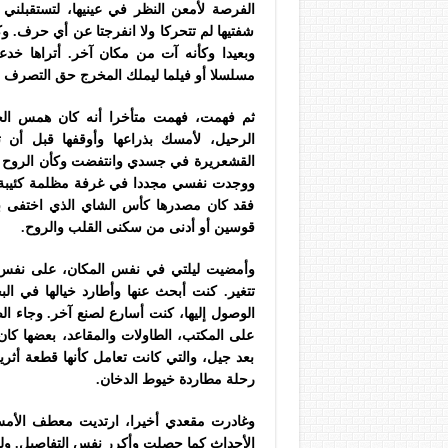
الفرصة لأمعن النظر في عينيها، لتستقبلني
شفتيها لم تتحركا ولا انفرجتا عن أي حرف. و
وبعيدا وكأنه آت من مكان آخر. أتراها خد
مسلسلا أو فيلما ليملك المخرج حق التصرف في
ثم فهمت، فهمت متأخرا أنه كان همس الحي
الرحيل، لأمسك بذراعها وأوقفها قبل أن 
القشعريرة في جسدي وانتفضت وكأن الروح تستع
ووجدت نفسي مجددا في غرفة مظلمة كئيبة، لا
فقد كان مصدرها كأس الشاي الذي اختفى بخ
قوسين أو أدنى من سكنى القلب والروح.
وأمضيت ليلتي في نفس المكان، على نفس 
تتغير. كنت أبحث عنها وأطارد خيالها في ا
الوصول إليها، كنت أسارع لصنع آخر. وجاء ال
على المكتب، الطاولات والمقاعد، بعضها كان ق
بعد جيل، والتي كانت تعامل كأنها قطعة أثر
رحلة مطاردة خيوط الدخان.
وغادرت مقعدي أخيرا، ارتديت معطف الأم
الأحداث كما حصلت وأكرر نفس التفاصيل. ول