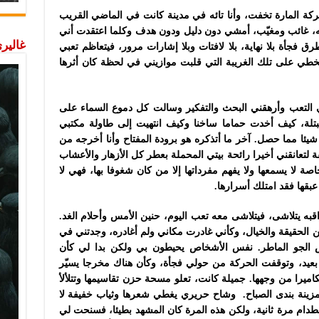
كة المارة تخفت، وأنا تائه في مدينة كانت في الماضي القريب
ائه، غائب ومغيّب، أمشي دون دليل ودون هدف وكلما اعتقدت أني
غاليري
فجأة بلا نهاية، بلا لافتات وبلا إشارات مرور، فيتعاظم تعبي
خطي على تلك الغريبة التي قلبت موازيني في لحظة كان أثرها
 التعب وأرهقني البحث والتفكير وسالت كل دموع السماء على
تلة، كيف أخدت حماما ساخنا وكيف انتهيت إلى طاولة مكتبي
ئا مما حصل. آخر ما أتذكره هو برودة المفتاح وأنا أخرجه من
لتعانقني أخيرا رائحة بيتي المحملة بعطر كل الأزهار والأعشاب
 خاصة لا يسمعها ولا يفهم مفرداتها إلا من كان شغوفا بها، فهي لا
 عبقها فقد امتلك أسرارها.
به يتلاشى، فيتلاشى معه تعب اليوم، حنين الأمس وأحلام الغد.
 الحقيقة والخيال، وكأني غادرت مكاني ولم أغادره، وجدتني في
لجو الماطر. نفس الأشخاص يحيطون بي ولكن بدا لي كأن
عيد، وتوقفت الحركة من حولي فجأة، وكأن هناك مخرجا يسيّر
اميرا من وجهها. جميلة كانت، تعلو مسحة حزن تقاسيمها وتتلألأ
المزينة بندى الصباح. وشاح حريري يغطي شعرها وثياب خفيفة لا
طدام مرة ثانية، ولكن هذه المرة كان المشهد بطيئا، فسنحت لي