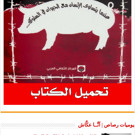
يوميات رصاص | آنَّــا عكَّاش