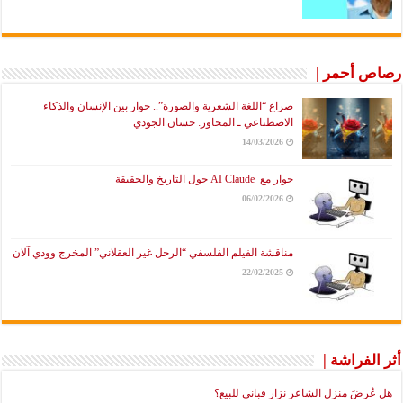
رصاص أحمر |
صراع “اللغة الشعرية والصورة”.. حوار بين الإنسان والذكاء
الاصطناعي ـ المحاور: حسان الجودي
14/03/2026
حوار مع AI Claude حول التاريخ والحقيقة
06/02/2026
مناقشة الفيلم الفلسفي “الرجل غير العقلاني” المخرج وودي آلان
22/02/2025
أثر الفراشة |
هل عُرضَ منزل الشاعر نزار قباني للبيع؟