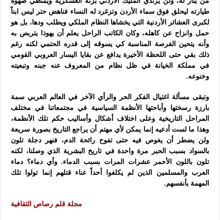
من يثأر له، ولن يرتدي المليك الأردني بزته العسكرية ويمتطي صهوة
طيارته ليحلق فوق سماء الأردن وتزغرد له النساء فناهض حتر ليس ابناً
لكبرى العشائر الأردنية التي يخشاها النظام الملكي ويطلب ودها، بل هو
حمل وانزاح عن كاهله، وكان الكاتب الراحل يعلم أن يهوذا يتربص به
وأنه يتحين الفرصة المناسبة كي يسوقه إلى قدره الحتمي لكنه رغم
ذلك بقي حتى اللحظة الأخيرة يدافع عن بقايا اليسار العروبي القومي
في مملكة الخيانة في ظل نظام من المعروف عنه جبنه وتبعيته
وخنوعه.
وتبقى مسألة اغتيال الفكر الحر والرأي الآخر في العالم العربي سمة
بارزة رسختها وأباحتها الأنظمة السياسية في مجتمعاتنا في مختلف
المراحل التاريخية وعلى اختلاف أشكال وأساليب حكم تلك الأنظمة،
وهذا ما لست أدعيه إنما يمكن لأي مهتم أن يراجع التاريخ بصورة سريعة
ولن يضطر أن يغوص فيه حتى تفوح رائحة الدم، فنهر دجلة تلون
بالسواد بسبب الحبر مرة واحدة في تاريخ البشرية الذي وصلنا، لكنه
تلون باللون الأحمر عشرات المرات بسبب الدماء. وأي دماء؟ دماء
العرب والمسلمين الذين لم يكلفوا أحداً عناء قتلهم إنما تولوا تلك
المهمة بأنفسهم.
مجلة قلم رصاص الثقافية