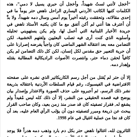
“أخجل لأنني لستُ شهيداً، وأخجل أن حبري يسيل لا دمي”، هذه
الكلمات كتبها الكاتب الأردني اليساري الراحل ناهض حتر يوماً ما في
إحدى مقالاته، وتحققت رغبته أخيراً يوم أمس وسال دمه شهيداً، ولا بدَّ
أن أعترف هنا أنني لم أكن أتفق مع ما كان يكتبه الأستاذ ناهض في
جريدة الأخبار اللبنانية التي أعمل لها، ولم يكن يستهويني تحليله
وأسلوبه الذي كنت أرى فيه تصلب البعثيين ولغتهم الخشبية، لكن
التضامن معه بعد اعتقاله الشهر الماضي كان واجباً يفرضه إصرارنا على
أن حرية التعبير حق مقدس لكل إنسان، لكن كل ذلك التضامن لم يكن
كافياً لحقن دماء حتر، وانتصرت الأصوات الراديكالية المطالبة بقتله
وإهدار دمه.
إلا أن حتر لم يُقتل من أجل رسم الكاريكاتير الذي نشره على صفحته
الافتراضية في الفيسبوك، رغم قيام السلطات الأردنية باعتقاله بذريعة
نشر ذلك الرسم، ثم أجبروه على حذف الصورة والاعتذار وإصدار بيان
يوضح فيه قصده الحقيقي من النشر، إلا أن ذلك كله ليس مُفيداً ولم
يشفع له, فقرار تصفيته كان قد صدر منذ زمن بعيد، وكان صاحب القرار
يبحث عن ذريعة ومبرر لتصفيته دون أن يؤلب الرأي العام عليه، بعد أن
كان قد نجا من عملية اغتيال في عام 1998.
الثائرون لله، اغتالوا ناهض حتر بكل دم بارد وذهب دمه هدراً فلا يوجد