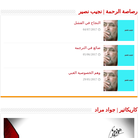
رصاصة الرحمة | نجيب نصير
النجاح في الفشل
04/07/2017
ضائع في الترجمة
05/06/2017
وهم الخصوصية الغبي
29/05/2017
كاريكاتير | جواد مراد