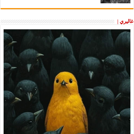
غاليري |