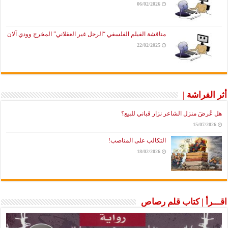
06/02/2026
مناقشة الفيلم الفلسفي “الرجل غير العقلاني” المخرج وودي آلان
22/02/2025
أثر الفراشة |
هل عُرضَ منزل الشاعر نزار قباني للبيع؟
15/07/2026
التكالب على المناصب!
18/02/2026
اقـــرأ | كتاب قلم رصاص