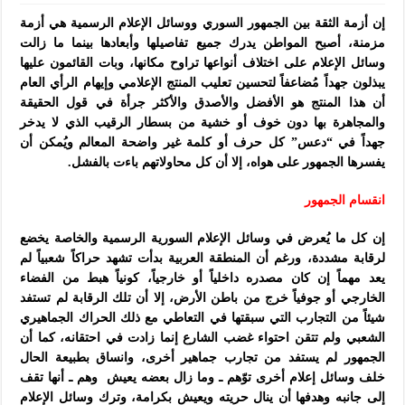
إن أزمة الثقة بين الجمهور السوري ووسائل الإعلام الرسمية هي أزمة
مزمنة، أصبح المواطن يدرك جميع تفاصيلها وأبعادها بينما ما زالت
وسائل الإعلام على اختلاف أنواعها تراوح مكانها، وبات القائمون عليها
يبذلون جهداً مُضاعفاً لتحسين تعليب المنتج الإعلامي وإيهام الرأي العام
أن هذا المنتج هو الأفضل والأصدق والأكثر جرأة في قول الحقيقة
والمجاهرة بها دون خوف أو خشية من بسطار الرقيب الذي لا يدخر
جهداً في “دعس” كل حرف أو كلمة غير واضحة المعالم ويُمكن أن
يفسرها الجمهور على هواه، إلا أن كل محاولاتهم باءت بالفشل.
انقسام الجمهور
إن كل ما يُعرض في وسائل الإعلام السورية الرسمية والخاصة يخضع
لرقابة مشددة، ورغم أن المنطقة العربية بدأت تشهد حراكاً شعبياً لم
يعد مهماً إن كان مصدره داخلياً أو خارجياً، كونياً هبط من الفضاء
الخارجي أو جوفياً خرج من باطن الأرض، إلا أن تلك الرقابة لم تستفد
شيئاً من التجارب التي سبقتها في التعاطي مع ذلك الحراك الجماهيري
الشعبي ولم تتقن احتواء غضب الشارع إنما زادت في احتقانه، كما أن
الجمهور لم يستفد من تجارب جماهير أخرى، وانساق بطبيعة الحال
خلف وسائل إعلام أخرى توّهم ـ وما زال بعضه يعيش وهم ـ أنها تقف
إلى جانبه وهدفها أن ينال حريته ويعيش بكرامة، وترك وسائل الإعلام