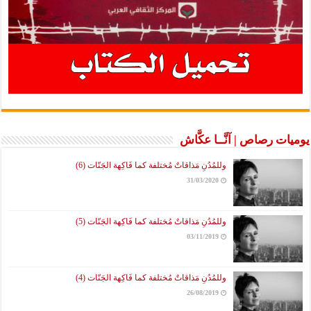
يوميات رصاص | آنَّــا عكَّاش
وللمُدُنِ مَذاقاتٌ مُختلفة كما فَاكِهة الجَنّات (6)
31/03/2020
وللمُدُنِ مَذاقاتٌ مُختلفة كما فَاكِهة الجَنّات (5)
03/11/2019
وللمُدُنِ مَذاقاتٌ مُختلفة كما فَاكِهة الجَنّات (4)
26/08/2019