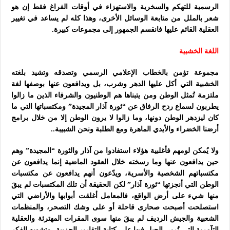
الرسمية للتهكم والسخرية والاستهزاء في أوقات الفراغ فقط إن هو
شعر بالملل من متابعة الوسائل الأخرى، وهذا كله لم يساعد في تغيير
العقلية القائم عليها فانقسم الجمهور إلى مجموعات كبيرة.
اللغة الخشبية
مجموعة تؤمن بالخطاب الإعلامي الرسمي وتصدقه وتشيد بلغته
الخشبية التي أكل عليها الدهر وشرب، بل ويدافعون عنها بوصفها لغة
ملتزمة تُمثل الوطن ومن يتبناها هم الوطنيون والشرفاء الذين ما زالوا
يطربون لسماع ردح الرفاق عن “ثورة آذار المجيدة” ومكتسباتها التي ما
كان ليزدهر الوطن دونها، وما زالوا لا يرون الوطن إلا من خلال برامج
أرضنا الخضراء والأيدي الماهرة ومع الطلبة ونحن الشبيبة..
ولا يُمكن لومهم فأغلبية هؤلاء استفادوا من آذار والثورة “المجيدة” وهم
حين
يدافعون عنها وما رسخته خلال العقود الماضية إنما يدافعون عن
مكتسباتهم الشخصية والأسرية، ويدّعون أنهم يدافعون عن مكتسبات
الوطن التي أنجزتها “ثورة آذار” لكن الحقيقة أن تلك المكتسبات لم يبقَ
منها شيء على أرض الواقع، فالمعامل أغلقت أبوابها والأراضي التي
استصلحت أصبحت صحارى قاحلة أو على وشك التصحر، والمنظمات
الشعبية والجيش الرديف لم يبقَ منها سوى المقرات المهترئة والعقلية
التآمرية التي تُربي الجيل فيها على كتابة التقارير الحزبية، وتشويه الفكر