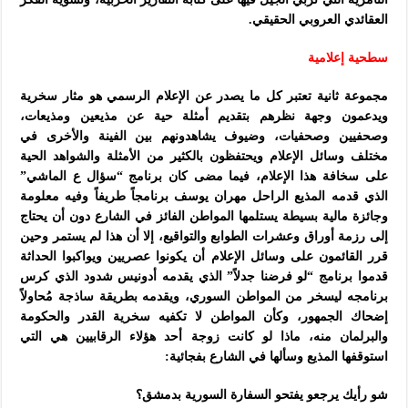
العقائدي العروبي الحقيقي.
سطحية إعلامية
مجموعة ثانية تعتبر كل ما يصدر عن الإعلام الرسمي هو مثار سخرية
ويدعمون وجهة نظرهم بتقديم أمثلة حية عن مذيعين ومذيعات،
وصحفيين وصحفيات، وضيوف يشاهدونهم بين الفينة والأخرى في
مختلف وسائل الإعلام ويحتفظون بالكثير من الأمثلة والشواهد الحية
على سخافة هذا الإعلام، فيما مضى كان برنامج “سؤال ع الماشي”
الذي قدمه المذيع الراحل مهران يوسف برنامجاً طريفاً وفيه معلومة
وجائزة مالية بسيطة يستلمها المواطن الفائز في الشارع دون أن يحتاج
إلى رزمة أوراق وعشرات الطوابع والتواقيع، إلا أن هذا لم يستمر وحين
قرر القائمون على وسائل الإعلام أن يكونوا عصريين ويواكبوا الحداثة
قدموا برنامج “لو فرضنا جدلاً” الذي يقدمه أدونيس شدود الذي كرس
برنامجه ليسخر من المواطن السوري، ويقدمه بطريقة ساذجة مُحاولاً
إضحاك
الجمهور، وكأن المواطن لا تكفيه سخرية القدر والحكومة
والبرلمان منه، ماذا لو كانت زوجة أحد هؤلاء الرقابيين هي التي
استوقفها المذيع وسألها في الشارع بفجائية:
شو رأيك يرجعو يفتحو السفارة السورية بدمشق؟