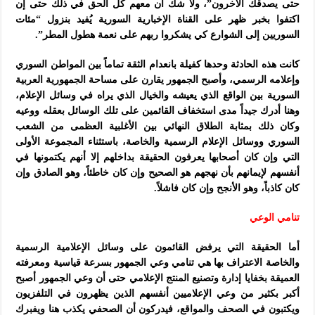
حتى يصدقك الآخرون”، ولا شك أن معهم كل الحق في ذلك حتى إن
اكتفوا بخبر ظهر على القناة الإخبارية السورية يُفيد بنزول “مئات
السوريين إلى الشوارع كي يشكروا ربهم على نعمة هطول المطر”.
كانت هذه الحادثة وحدها كفيلة بانعدام الثقة تماماً بين المواطن السوري
وإعلامه الرسمي، وأصبح الجمهور يقارن على مساحة الجمهورية العربية
السورية بين الواقع الذي يعيشه والخيال الذي يراه في وسائل الإعلام،
وهنا أدرك جيداً مدى استخفاف القائمين على تلك الوسائل بعقله ووعيه
وكان ذلك بمثابة الطلاق النهائي بين الأغلبية العظمى من الشعب
السوري ووسائل الإعلام الرسمية والخاصة، باستثناء المجموعة الأولى
التي وإن كان أصحابها يعرفون الحقيقة بداخلهم إلا أنهم يكتمونها في
أنفسهم لإيمانهم بأن نهجهم هو الصحيح وإن كان خاطئاً، وهو الصادق وإن
كان كاذباً، وهو الأنجح وإن كان فاشلاً.
تنامي الوعي
أما الحقيقة التي يرفض القائمون على وسائل الإعلامية الرسمية
والخاصة الاعتراف بها هي تنامي وعي الجمهور بسرعة قياسية ومعرفته
العميقة بخفايا إدارة وتصنيع المنتج الإعلامي حتى أن وعي الجمهور أصبح
أكبر بكثير من وعي الإعلاميين أنفسهم الذين يظهرون في التلفزيون
ويكتبون في الصحف والمواقع، فيدركون أن الصحفي يكذب هنا ويفبرك