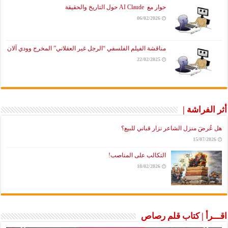
حوار مع AI Claude حول التاريخ والحقيقة
06/02/2026
مناقشة الفيلم الفلسفي “الرجل غير العقلاني” المخرج وودي آلان
22/02/2025
أثر الفراشة |
هل عُرضَ منزل الشاعر نزار قباني للبيع؟
15/07/2026
التكالب على المناصب!
18/02/2026
اقـــرأ | كتاب قلم رصاص