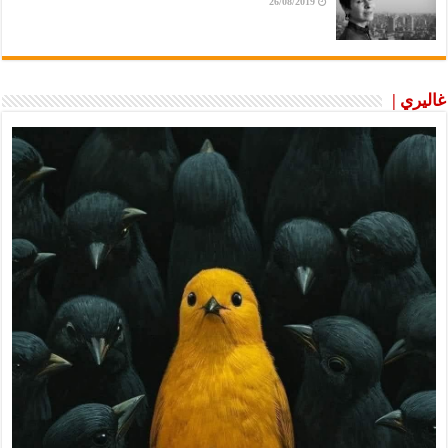
26/08/2019
غاليري |