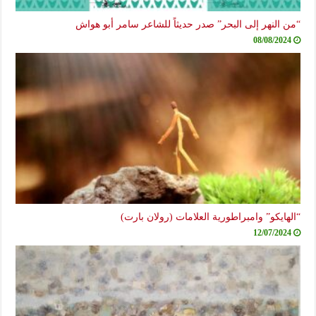
“من النهر إلى البحر” صدر حديثاً للشاعر سامر أبو هواش
08/08/2024
“الهايكو” وامبراطورية العلامات (رولان بارت)
12/07/2024