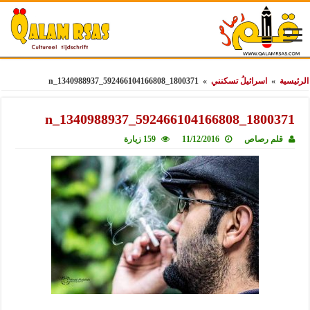
الرئيسية
»
اسرائيلُ تسكنني
»
1800371_592466104166808_1340988937_n
1800371_592466104166808_1340988937_n
قلم رصاص
11/12/2016
159 زيارة