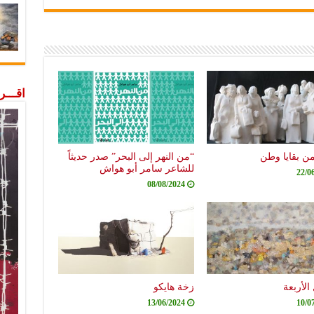
اقـــ
من بقايا وطن
“من النهر إلى البحر” صدر حديثاً
للشاعر سامر أبو هواش
22/0
08/08/2024
الأربعة
زخة هايكو
13/06/2024
10/0