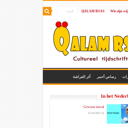
QALAM RSAS
|
رات
رصاص أحمر
أثر الفراشة
In het Neder
Gewoon toeval
15/10/2025