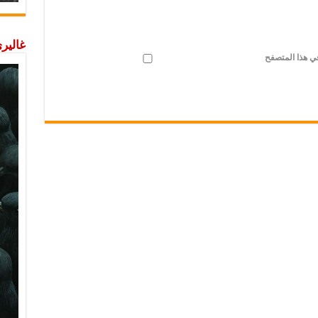
غاليري
في هذا المتصفح