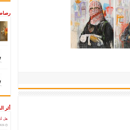
رصاص 
أثر ال
هل عُ
2026