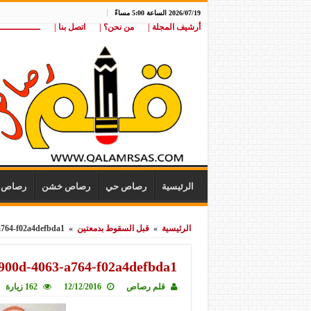
2026/07/19 الساعة 5:00 مساءً
أرشيف المجلة |
من نحن؟ |
اتصل بنا |
ـــــــــــــــ
الرئيسية
رصاص حي
رصاص خشن
رصاص ن
الرئيسية
»
قبل السقوط بدمعتين
»
a764-f02a4defbda1
900d-4063-a764-f02a4defbda1
قلم رصاص
12/12/2016
162 زيارة