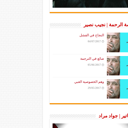
 الرحمة | نجيب نصير
النجاح في الفشل
04/07/2017
ضائع في الترجمة
05/06/2017
وهم الخصوصية الغبي
29/05/2017
تير | جواد مراد