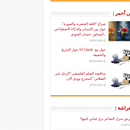
أحمر |
صراع “اللغة الشعرية والصورة”..
حوار بين الإنسان والذكاء الاصطناعي
ـ المحاور: حسان الجودي
14/03/2026
حوار مع AI Claude حول التاريخ
والحقيقة
06/02/2026
مناقشة الفيلم الفلسفي “الرجل غير
العقلاني” المخرج وودي آلان
22/02/2025
فراشة |
رضَ منزل الشاعر نزار قباني للبيع؟
15/07/