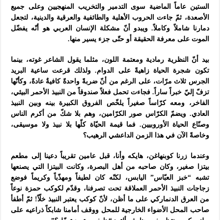
الستين عاماً الماضية سوى التدمير والتخريب المنهجيين وعلى جميع
الأصعدة، ثمّ جاءت الحروب الأهلية والطائفية والعرقية والدينية، لتجعل
دمارنا شاملاً وكاملاً. ويبدو أنّ مشكلة الإنسان العربي هو أنّه يفضّل
الموت على معرفة الحقيقة أو حتّى جزء يسير منها.
بيد أنّ النظرية رمادية ومعتمة اللون، مثلما يقول الشاعر غوته، بينما
تكون شجرة الحياة زاهيةً على الدوام. ولذلك قرعت ساعية البريد
الجرس ثلاث مرّات، على الرغم من أنّ ضربةً واحدةً كافيةٌ عادةً، وكأنّها
تزفّ إليّ خبراً ساراً. فجاءت تحمل فعلاً صندوقاً من النبيذ الأحمر البيئي،
الفاخر، ومعه كرّاساً صغيراً يلخّص الفروق الكبيرة بينه وبين النبيذ
العادي. ويضمّ الكرّاس صور الكرّامين، وهم بلا شكّ من أكرم الناس
وصنّاع الحياة الأوروبيين. فما قيمة الحيّاة كلّها بلا نبيذ ولا موسيقى،
وخاصةً الآن في هذا الزمن الداعشي الرهيب؟
وعندما زرنا كوبنهاغن، هايكه وأنا، قبل عامين تقريباً دعينا إلى مطعم
بيتزا صغير، وكان صاحبه من أهل البصرة، وكانت البيتزا التي يصنعها
تشبه “خبز العبّاس” اليابس، لكنّه كان لطيفاً ومهذّباً وكريماً فوضع
زجاجات النبيذ الأحمر العملاقة تحت تصرفنا، وقدّم لكوكب حمزة نوعاً
من العرق الدنماركي على ما أظن، لأنّ كوكب يعتبر النبيذ خلّاً! ثمّ أطفأ
صاحب المحل الأضواء الخارجية للمحل ووقف أمامنا شابكاً ذراعيه على