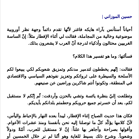
حسين الموزاني |
أحياناً أستأنس بآراء هايكه فاغنر لأنّها تقدم دائماً وجهة نظر أوروبية
موضوعية وخالية من المجاملة، فقالت لي أثناء الإفطار مثلاً: إنّ الساسة
الغربيين محتالون وأذكياء لدرجة أنّ العرب لا يشعرون بذلك.
فسألتها: وما هو تفسير هذا الكلام؟
فقالت: إنّهم يخططون لتدمير مدنكم وتمزيق شعوبكم لكي يبيعوا لكم
الأسلحة والسيطرة على ثرواتكم وتعزيز نفوذهم السياسي والاقتصادي
في المنطقة، وتكونوا أنتم شاكرين وراضين عن صنيعهم.
وتطلعت إليّ بنظرة يائسة وتشي بالحزن وأردفت: ثّم إنّكم لا مستقبل
لكم، بعد أن خسرتم جميع حروبكم وحطمتم بلدانكم بأيديكم.
فكان هذا حديث الصباح إثناء الإفطار، ليبدأ بعده النهار بالإحباط واليأس،
لأنّ كلامها يؤكّد كلّ ما توصلنا إليه نحن بأنفسنا ومنذ عشرات الأعوام.
وأقولها بصراحة وأجاهر بها علناً: إنّ لا مستقبل للعرب، أمّةً ودولاً
وشعوباً. وشرح ذلك بسيط للغاية وهو أنّنا لم نر خلال الخمسين أو