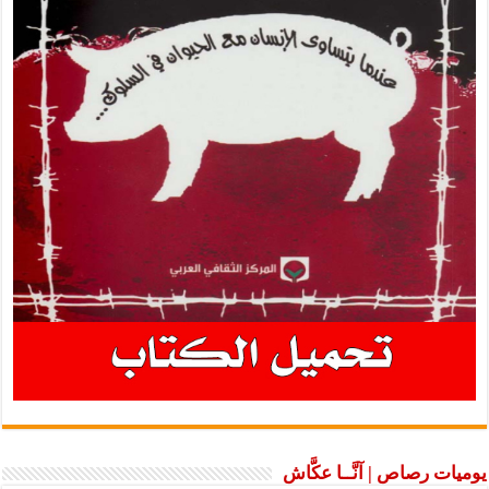
يوميات رصاص | آنَّــا عكَّاش