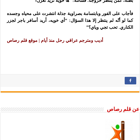
بطنه، كمن ينتظر خروجنا. فسألته: “ها خويه تريد تعزّل؟”
فأجاب على الفور وبابتسامة بصراوية جذلة انتشرت على محياه وجسده
كما لو أنّه لم ينتظر إلا هذا السؤال: “أي خويه، أريد أسافر باجر لجزر
الكناري. تحب تجي وياي؟”
أديب ومترجم عراقي رحل منذ أيام | موقع قلم رصاص
عن قلم رصاص