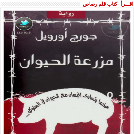
اقـــرأ | كتاب قلم رصاص