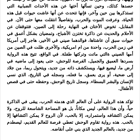
حصدها كذلك، وحين تسألها أختها عن هذه الأحداث الضبابية التي
تستذكرها بين حين وآخر، فإنها تتحدث عن أنها عاشت حيوات قبل هذه
الحياة، وعرفت الموت والحرب، وتفاصيلاً انتقلت معها حتى الآن. في
المقابل، تخوض الأختان في النهاية رحلة إلى الصين، فتتوقفان عن
الأحلام والحديث عن ذاكرة تختزن الأشباح، وتمضيان بشكل أعمق في
حيوات سبق أن عاشتاها، فوالدهما صيني في الأخير، هاجر إلى أمريكا
في زمن الحرب، واحدة من ام امريكية، والأخرى ظلت في الصين من
أمها الصيني ةالتي ماتت وتركتها طفلة. في الواقع، تتيح هذه الرواية
بسردها العميق والجميل، الفرصة للوحش، حتى يعود إلى ماضيه في
أرض ما، ليضيع فيها، ويستكشف ذاته من جديد، ويتحول ربما، من جلاد
إلى ضحية، أو يرى بعمق، ما فعله، وسجله في التاريخ، الذي نسي
الإنسان والبشر البسطاء. وسجل تاريخ الوحش، وحفظه حتى في قصص
الأطفال.
تؤكد هذه الرواية على أن العالم الذي هدمته الحرب، يبقى في الذاكرة
حياً، وأن هذا العالم، ليس مكاناً، بل هو المساحة الشاسعة للروح، ولا
يمكن اكتشافه واستمراره، إلا بالحب، لأن الروح لا يمكن اكتشافها إلا
بالحب. هذه رواية تقاوم الوحش تعطي فرصة للعالم القديم، ليصطدم
من جديد، بالعالم الجديد الذي بني على أنقاضه.