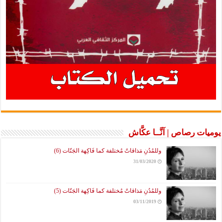
يوميات رصاص | آنَّــا عكَّاش
وللمُدُنِ مَذاقاتٌ مُختلفة كما فَاكِهة الجَنّات (6)
31/03/2020
وللمُدُنِ مَذاقاتٌ مُختلفة كما فَاكِهة الجَنّات (5)
03/11/2019