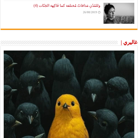
وللمُدُنِ مَذاقاتٌ مُختلفة كما فَاكِهة الجَنّات (4)
26/08/2019
غاليري |