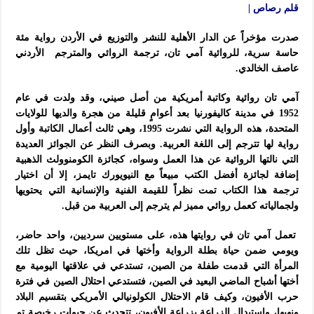
قلم رصاص |
صدرت مؤخراً عن الدار الأهلية للنشر والتوزيع في الأردن رواية مئة
حاسة سرية، للروائية آمي تان، ترجمة الروائي والمترجم الأردني
عاصف الخالدي.
آمي تان روائية وكاتبة أمريكية من أصل صيني، وقد ولدت في عام
1952 في مدينة كاليفورنيا بعد أعوامٍ قليلة من هجرة والديها للولايات
المتحدة، هذه الرواية التي نشرت 1995، وهي ثالث أعمال الكاتبة وأول
رواية لها تترجم إلى اللغة العربية. وبصرف النظر عن الجوائز العديدة
التي نالتها الروائية عن هذا العمل وسواه، كجائزة الكومنوولث الذهبية
إضافة لجائزة أفضل الكتب مبيعاً مع النيويورك تايمز، إلا أن اختيار
ترجمة هذا الكتاب تمت نظراً للقيمة الفنية والإنسانية التي يحتويها
ولجمالياته كعمل روائي مميز لم يترجم إلى العربية من قبل.
تعمل آمي تان في روايتها هذه، على مستويين سرديين، واحد حاضر،
ويومي ضمن حياة بطلة الرواية وأختها في امريكا، حيث تظل تلك
المرأة التي قدمت طفلة من الصين، تستدعي في علاقتها اليومية مع
أختها أشباح الماضي البعيد في الصين، فتستدعي احتلال الصين في فترة
حرب الأفيون، وكيف قام الاحتلال الكولونيالي الأمريكي بتقسيم البلاد
ونهبها، واستبدال الزراعة بزراعة الأفيون، تتحدث عن حيوات رخيصة تم