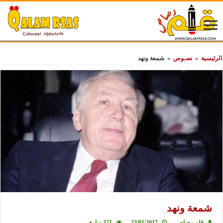
الرئيسية
»
نصـوص
»
شمعة ونهد
شمعة ونهد
قلم رصاص
23/01/2017
371 زيارة