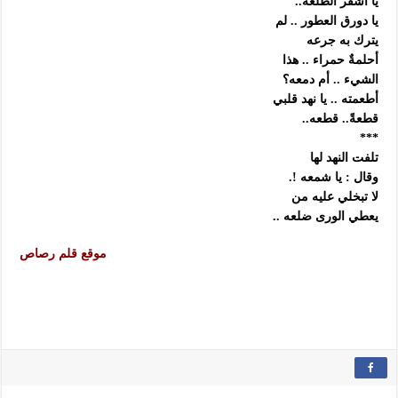
يا أشقر الطلعه..
يا دورق العطور .. لم
يترك به جرعه
أحلمةٌ حمراء .. هذا
الشيء .. أم دمعه؟
أطعمته .. يا نهد قلبي
قطعةً.. قطعه..
***
تلفت النهد لها
وقال : يا شمعه !.
لا تبخلي عليه من
يعطي الورى ضلعه ..
موقع قلم رصاص