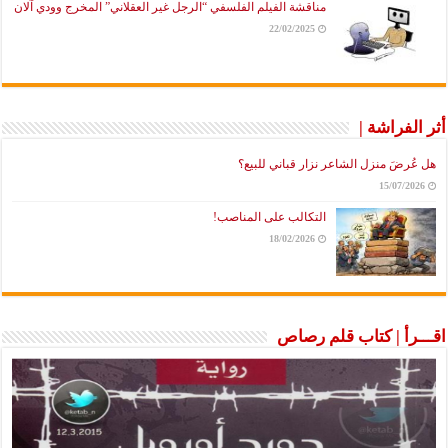
مناقشة الفيلم الفلسفي “الرجل غير العقلاني” المخرج وودي آلان
22/02/2025
أثر الفراشة |
هل عُرضَ منزل الشاعر نزار قباني للبيع؟
15/07/2026
التكالب على المناصب!
18/02/2026
اقـــرأ | كتاب قلم رصاص