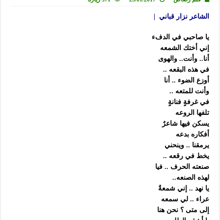
الشاعر نزار قباني |
يا صاحبي في الدفء
إني أختك الشمعه
أنا.. وأنت.. والهوى
في هذه البقعه ..
أوزع الضوء .. أنا
وأنت للمتعه ..
في غرفةٍ فنانةٍ
تلفها الروعه
يسكن فيها شاعرٌ
أفكاره بدعه
يرمقنا .. وينحني
يخط في رقعه ..
صنعته الحرف .. فيا
لهذه الصنعه..
يا نهد .. إني شمعةٌ
عراء .. لي سمعه
إلى متى ؟ نحن هنا