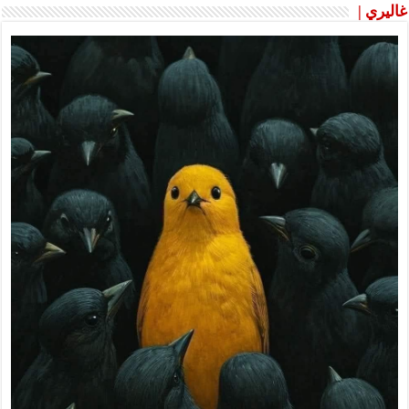
غاليري |