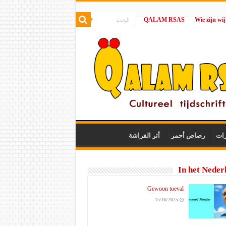
QALAM RSAS
|
رات
رصاص أحمر
أثر الفراشة
In het Neder
Gewoon toeval
15/10/2025