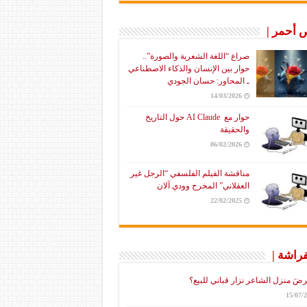
أحمر |
صراع “اللغة الشعرية والصورة”..
حوار بين الإنسان والذكاء الاصطناعي
ـ المحاور: حسان الجودي
14/03/2026
حوار مع AI Claude حول التاريخ
والحقيقة
06/02/2026
مناقشة الفيلم الفلسفي “الرجل غير
العقلاني” المخرج وودي آلان
22/02/2025
فراشة |
رضَ منزل الشاعر نزار قباني للبيع؟
15/07/