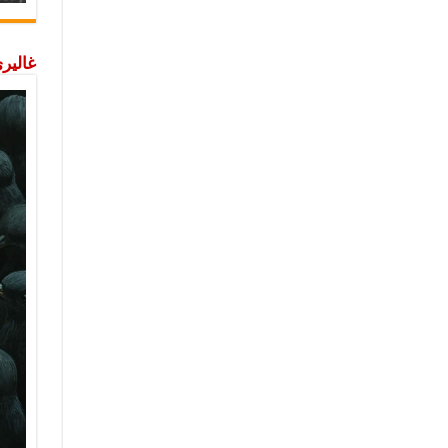
غاليري