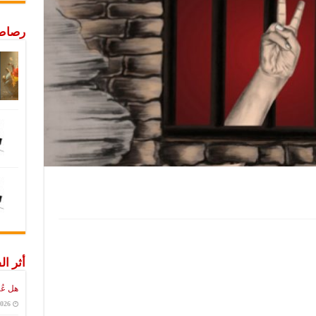
رصاص 
أثر ال
هل عُ
2026