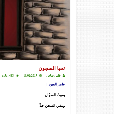
تحيا السجون
قلم رصاص
13/02/2017
483 زيارة
عامر العبود |
يموتُ السجَّان
ويبقي السجن حياً!