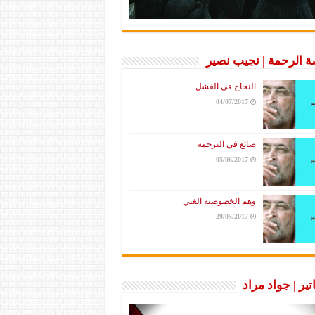
 الرحمة | نجيب نصير
النجاح في الفشل
04/07/2017
ضائع في الترجمة
05/06/2017
وهم الخصوصية الغبي
29/05/2017
تير | جواد مراد