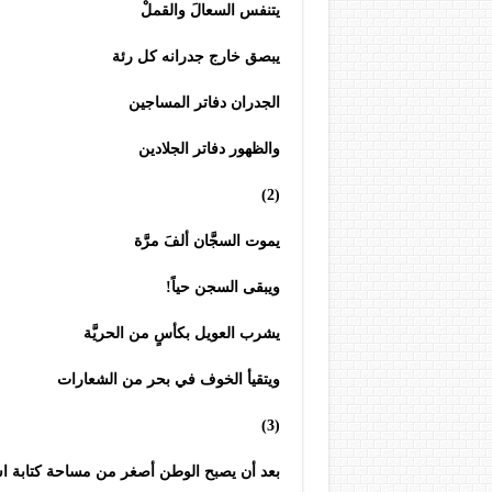
يتنفس السعالَ والقملْ
يبصق خارج جدرانه كل رئة
الجدران دفاتر المساجين
والظهور دفاتر الجلادين
(2)
يموت السجَّان ألفَ مرَّة
ويبقى السجن حياً!
يشرب العويل بكأسٍ من الحريَّة
ويتقيأ الخوف في بحر من الشعارات
(3)
بعد أن يصبح الوطن أصغر من مساحة كتابة 