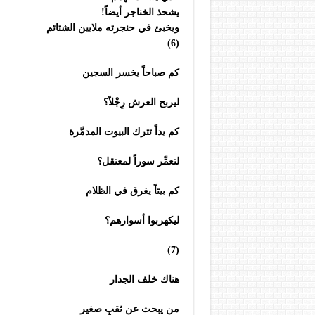
يشحذ الخناجر أيضاً!
ويخبئ في حنجرته ملايين الشتائم
(6)
كم صباحاً يخسر السجين
ليربح العرش رِجْلاً؟
كم يداً تترك البيوت المدمَّرة
لتعمِّر سوراً لمعتقل؟
كم بيتاً يغرق في الظلام
ليكهربوا أسوارهم؟
(7)
هناك خلف الجدار
من يبحث عن ثقبٍ صغير