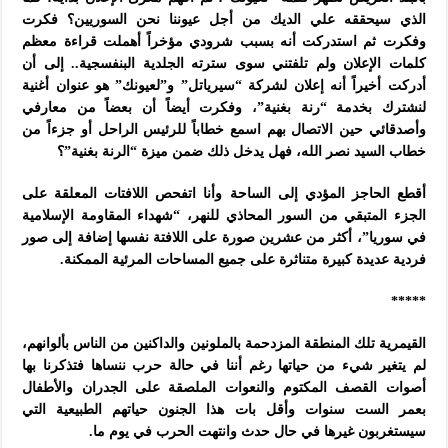
الذي سيحققه علي الديك من أجل عيوننا نحن السوريين؟ فكرت
وفكرت ثم استدركت أنه بسبب شرودي مؤخراً أهملت قراءة معظم
كلمات الإعلان ولم تلفتني سوى سترته الجلدية البنفسجية.. إلى أن
أدركت أخيراً أنه إعلان لشركة “سيرياتل” و”لعيونك” هو عنوان أغنية
لنشترك بخدمة “رنة بغنية”، وفكرت أيضاً أن بعضاً من معارفي
وأصدقائي حين الاتصال بهم اسمع خطاباً للرئيس الراحل أو جزءاً من
خطاب السيد نصر الله، فهل يدخل ذلك ضمن ميزة “الرنة بغنية”؟
أقطع الحاجز المؤدي إلى الساحة وأنا اتفحص اللافتات المعلقة على
الجزء المتبقي من السور المحاذي للنهر، “شهداء المقاومة الإسلامية
في سوريا”، أكثر من عشرين صورة على اللافتة نفسها إضافة إلى صور
فردية عديدة كبيرة متناثرة على جميع المساحات المرئية الممكنة.
*****
القيمرية تلك المنطقة المزدحمة بالملونين والداكنين من الناس بألوانهم،
لم يتغير شيء من حياتها رغم أننا في حالة حرب ننساها فتذكرنا بها
أصوات القصف المكتوم والنعوات الملصقة على الجدران والأطفال
بعمر الست سنوات وأقل بات هذا الجنون حياتهم الطبيعية التي
سيستغربون غيرها في حال حدث وانتهت الحرب في يوم ما.