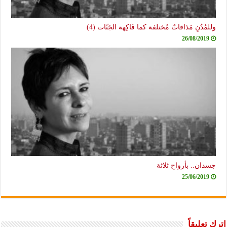
وللمُدُنِ مَذاقاتٌ مُختلفة كما فَاكِهة الجَنّات (4)
26/08/2019
جسدان.. بأرواح ثلاثة
25/06/2019
اترك تعليقاً