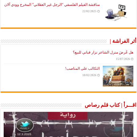
مناقشة الفيلم الفلسفي “الرجل غير العقلاني” المخرج وودي آلان
22/02/2025
أثر الفراشة |
هل عُرضَ منزل الشاعر نزار قباني للبيع؟
15/07/2026
التكالب على المناصب!
18/02/2026
اقـــرأ | كتاب قلم رصاص