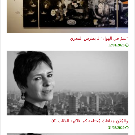
“سمّ في الهواء” لـ بطرس المعري
12/01/2023
وللمُدُنِ مَذاقاتٌ مُختلفة كما فَاكِهة الجَنّات (6)
31/03/2020