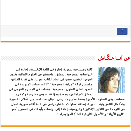
عن آنــا عـكّـاش
كاتبة ومسرحية سورية، إجازة في اللغة الإنكليزية، إجازة في
الدراسات المسرحية، دمشق، ماجستير في العلوم الثقافية وفنون
العرض، تونس، عضو في اتحاد الكتاب العرب، وفي نقابة الفنانين،
مؤسس فرقة "مراية المسرحية" 2017، عملت كمدرسة في
المعهد العالي للفنون المسرحية، وعملت في المسرح القومي في
دمشق كدراماتورج ومعدة ومؤلفة نصوص مسرحية وكمخرج
مساعد، وفي السنوات الأخيرة بصفة مخرج مسرحي. سيناريست لعدد من الأفلام القصيرة
والأعمال التلفزيونية السورية، إضافة لعملها كمستشار درامي في عدة أفلام سورية. تعمل
في الترجمة من اللغتين الإنكليزية والروسية، إضافة إلى دراسات وأبحاث في المسرح أهمها
"تاريخ الأزياء" و"الأصول التاريخية لنشأة المونودراما".