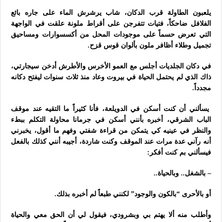
يلعبون الطاولة قرب الدكان، شاب يرشرش الماء على جاره بائع
الفلافل ضاحكاً، فتيات تتفرجن على أقراط ملونة علقت في الواجهة
التي تعرض حسماً على موجودات المحل من أكسسوارات ومساحيق
تجميل وطلاء أظافر ملون بألوان قوس قزح.
في دكان الجلديات أجلس مع العمو الأخرس والأطرش أدخن سيجارتي،
ذاك الذي لم يحتمل الحياة في بيروت وعاد منذ ثلاث سنوات ليفتح دكانه
مجدداً.
يسألني أن كنت أسكن في الدويلعة، فأنا كثيراً ما التقيه عند موقف
الباب الشرقي، أخبره بأنني أسكن في جرمانا محاولة التكلم ببطء
والنظر في عينيه كي يتمكن من قراءة شفتي وفهم ما أقول، يخبرني
أنه رآني عدة مرات عند الموقف وكنت شاردة، أجيبه أنني كذلك بالفعل
فيسألني بم كنت أفكر:
– بالشغل.. وبالحياة..
أو بالأحرى “بالكون والوجود” لكنني طبعاً لم أخبره بذلك.
وأطلب منه ألا يهتم بي وبشرودي، فيقول لي أن الحق معي والحياة