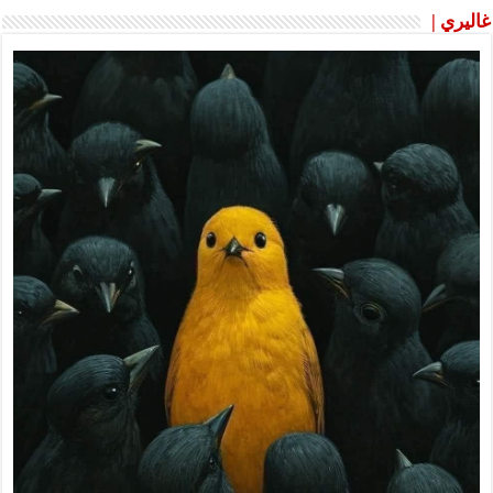
غاليري |