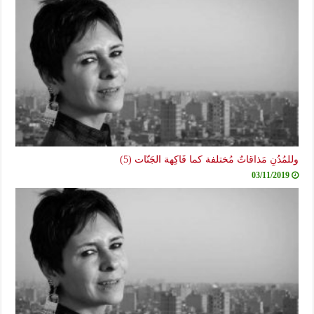
وللمُدُنِ مَذاقاتٌ مُختلفة كما فَاكِهة الجَنّات (5)
03/11/2019