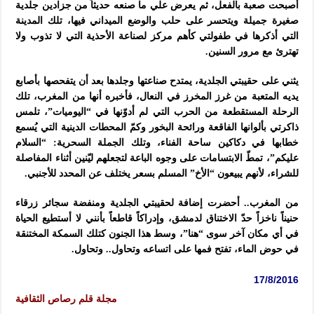
أصبحت صعبة بالفعل، ثم يعرض علي ما صنعه حديثاً من جزادين جلدية
صغيرة جميلة ويتحسر على حلب والوضع الميداني فيها، تلك المدينة
التي أذكرها في طفولتي كأهم مركز لصناعة الأحذية التي لا تذوب ولا
تهترئ مع مرور السنين.
يثني على حقيبتي الجلدية، يمتدح صناعتها وجلدها بعد أن يتفحصها بأصابع
يديه المتعبة من غرز المخرز في النعال، فأخبره أنها من المغرب، تلك
الرحلة المستقطعة من الحرب التي لم أدوّنها في “اليوميات”، تلمس
ذاكرتي بألوانها الفاقعة ورائحة البخور وكمّ المحطات الدينية التي يُسمع
خطابها في دكاكين ساحة الفناء، وتلك الجملة السحرية: “السلام
عليكم”، تمطّ الابتسامات على وجوه الباعة لتجعلهم ليّنين أثناء المفاصلة
للشراء، لأنهم يبيعون “الأخ” المسلم بسعر يختلف عن المحدد للأجنبي.
من المغرب.. أحضرت إضافة لحقيبتي الجلدية ومنفضة سجائر زرقاء
حنيناً ناخزاً حدّ الاختناق لدمشق، وإدراكاً قاطعاً بأنني لا أستطيع الحياة
في أي مكان آخر سوى “هنا”، وسط هذا الجنون كتلك السمكة المختنقة
في حوض الماء، تفتح فمها على اتساعه وتحاول.. وتحاول.
17/8/2016
مجلة قلم رصاص الثقافية