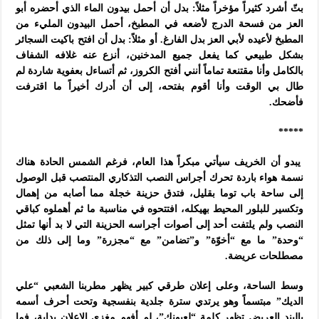
بتّ أشرد كثيراً مؤخراً مثلاً: بدل أن أحمل بيدون الماء الذي أحضره أبو
العز من فسحة الدرج لأضعه في المطبخ، أحمل البيدون المليء من
المطبخ لأعيده لأبي العز بدل الفارغ. أو مثلاً: بدل أن افتح باكيت السجائر
بشكل طبيعي كما يفعل جميع المدخنين، أنزع عنه غلافه الشفاف
بالكامل وأنا مقتنعة تماماً أنني أفتح الكروز، ثم أتساءل بعفوية شاردة لم
طال بي الوقت وأنا أقوم بفتحه، إلى أن أدرك أخيراً ما اقترفت
فأضحك.
*****
يبدو أن الخريف سيأتي مبكراً هذا العام، فرغم الشمس الحادة هناك
نسمة هواء باردة تحرك أجراس النصب التذكاري المنتصب قبل الوصول
إلى ساحة باب توما بقليل، فتدق حزينة خجلة مما أصابه من إهمال
وتكسير للبلور المحيط بهيكله، افتتحوه في مناسبة ما ثم أهملوه كباقي
النصب ولم يلتفت أحد إلى أصوات أجراسه الحزينة التي لا بد أنها تمثل
“وحدة” ما مع “أخوّة” و”تضامن” مع “مجزرة” وما إلى ذلك من
مصطلحات عريضة.
وسط الساحة، وعلى إعلان طرقي كبير يظهر مطربنا الشعبي “علي
الديك” مبتسماً وهو يرتدي سترة جلدية بنفسجية وتحت أحرف أسمه
بالبند العريض تظهر كلمة “لعيونك”، لم أفهم مغزى الإعلان بداية، فما