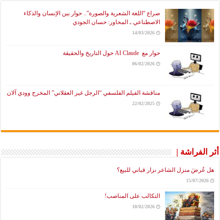
صراع “اللغة الشعرية والصورة”.. حوار بين الإنسان والذكاء
الاصطناعي ـ المحاور: حسان الجودي
14/03/2026
حوار مع AI Claude حول التاريخ والحقيقة
06/02/2026
مناقشة الفيلم الفلسفي “الرجل غير العقلاني” المخرج وودي آلان
22/02/2025
لفراشة |
ُرضَ منزل الشاعر نزار قباني للبيع؟
15/07/2
التكالب على المناصب!
18/02/2026