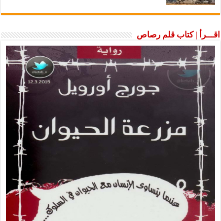
رأ | كتاب قلم رصاص