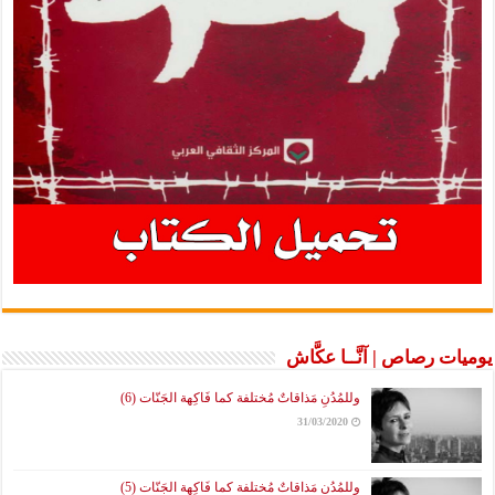
ت رصاص | آنَّــا عكَّاش
وللمُدُنِ مَذاقاتٌ مُختلفة كما فَاكِهة الجَنّات (6)
31/03/2020
وللمُدُنِ مَذاقاتٌ مُختلفة كما فَاكِهة الجَنّات (5)