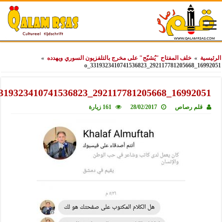
ية
»
خلف المفتاح "يُشبّح" على مخرج بالتلفزيون السوري ويهدده
»
16992051_2921177
16992051_292117781205668_33193234107415
قلم رصاص
28/02/2017
161 زيارة