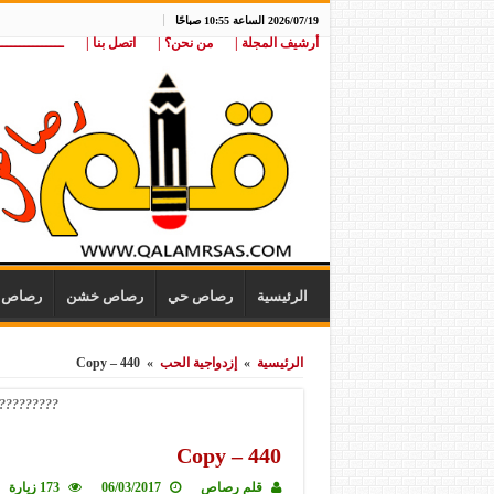
2026/07/19 الساعة 10:55 صباحًا
أرشيف المجلة |
من نحن؟ |
اتصل بنا |
ـــــــــــــــ
الرئيسية
رصاص حي
رصاص خشن
رصاص ن
الرئيسية
»
إزدواجية الحب
»
440 – Copy
?????????
440 – Copy
قلم رصاص
06/03/2017
173 زيارة