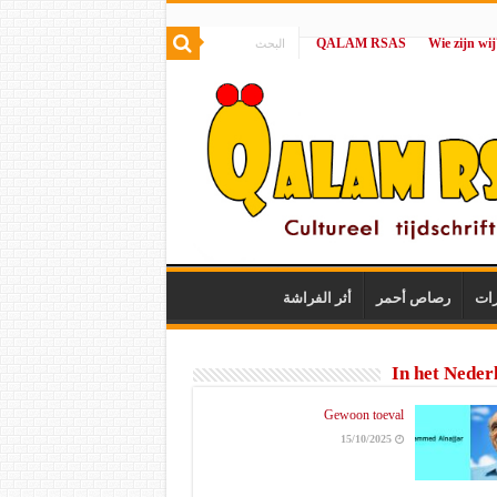
QALAM RSAS
|
رات
رصاص أحمر
أثر الفراشة
In het Neder
Gewoon toeval
15/10/2025