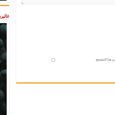
غاليري
في هذا المتصفح