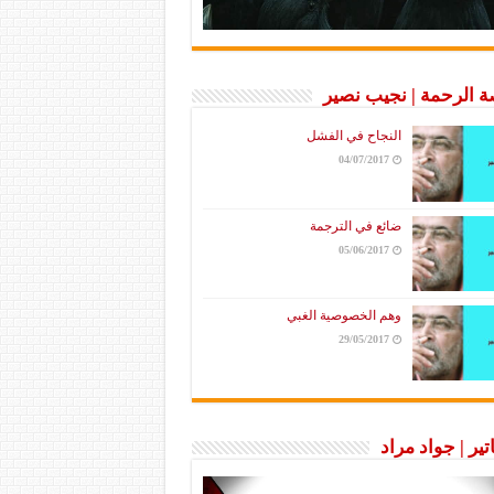
 الرحمة | نجيب نصير
النجاح في الفشل
04/07/2017
ضائع في الترجمة
05/06/2017
وهم الخصوصية الغبي
29/05/2017
تير | جواد مراد