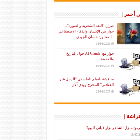
أحمر |
صراع “اللغة الشعرية والصورة”..
حوار بين الإنسان والذكاء الاصطناعي
ـ المحاور: حسان الجودي
14/03/2026
حوار مع AI Claude حول التاريخ
والحقيقة
06/02/2026
مناقشة الفيلم الفلسفي “الرجل غير
العقلاني” المخرج وودي آلان
22/02/2025
فراشة |
رضَ منزل الشاعر نزار قباني للبيع؟
15/07/