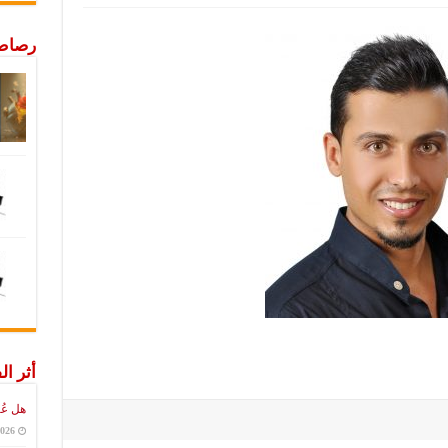
رصاص 
أثر ال
هل عُ
2026