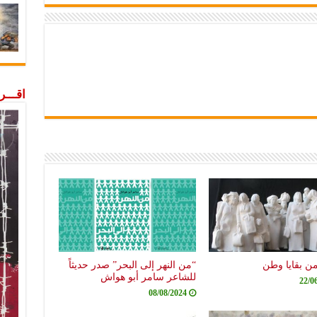
اقـــ
من بقايا وطن
“من النهر إلى البحر” صدر حديثاً
للشاعر سامر أبو هواش
22/0
08/08/2024