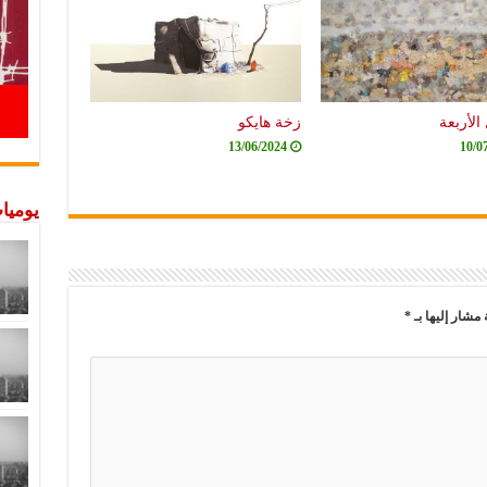
الأربعة
زخة هايكو
13/06/2024
10/0
يوميات
 مشار إليها بـ
*