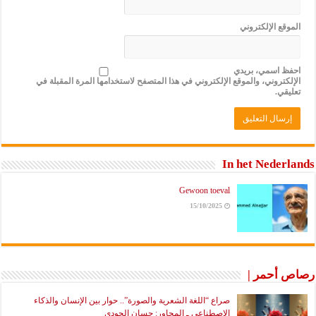
ع الإلكتروني
 اسمي، بريدي
تروني، والموقع الإلكتروني في هذا المتصفح لاستخدامها المرة المقبلة في
ي.
In het Nede
Gewoon toeval
15/10/2025
أحمر |
صراع “اللغة الشعرية والصورة”.. حوار بين الإنسان والذكاء
الاصطناعي ـ المحاور: حسان الجودي