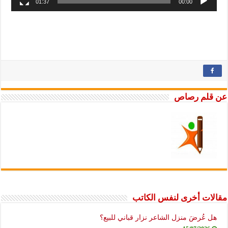
01:37
00:00
م رصاص
 أخرى لنفس الكاتب
ُرضَ منزل الشاعر نزار قباني للبيع؟