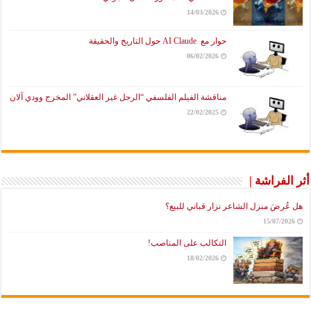
14/03/2026
حوار مع AI Claude حول التاريخ والحقيقة
06/02/2026
مناقشة الفيلم الفلسفي “الرجل غير العقلاني” المخرج وودي آلان
22/02/2025
راشة |
َ منزل الشاعر نزار قباني للبيع؟
15/07
التكالب على المناصب!
18/02/2026