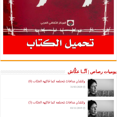
رصاص | آنَّــا عكَّاش
وللمُدُنِ مَذاقاتٌ مُختلفة كما فَاكِهة الجَنّات (6)
31/03/2020
وللمُدُنِ مَذاقاتٌ مُختلفة كما فَاكِهة الجَنّات (5)
03/11/2019