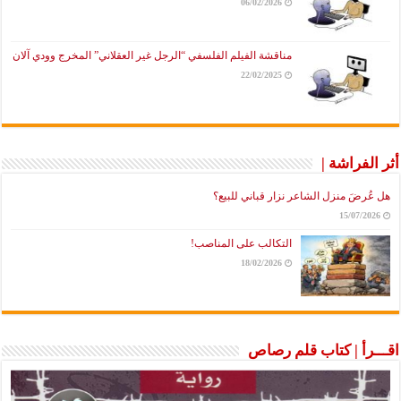
06/02/2026
مناقشة الفيلم الفلسفي “الرجل غير العقلاني” المخرج وودي آلان
22/02/2025
أثر الفراشة |
هل عُرضَ منزل الشاعر نزار قباني للبيع؟
15/07/2026
التكالب على المناصب!
18/02/2026
اقـــرأ | كتاب قلم رصاص