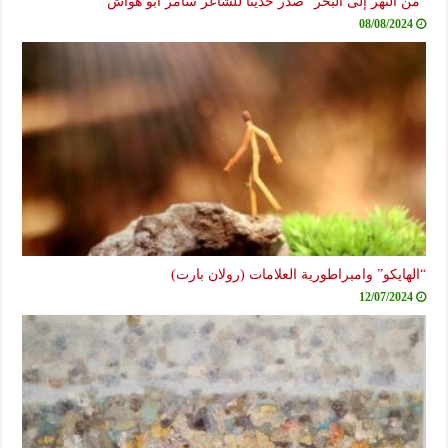
“من النهر إلى البحر” صدر حديثاً للشاعر سامر أبو هواش
08/08/2024
“الهايكو” وامبراطورية العلامات (رولان بارت)
12/07/2024