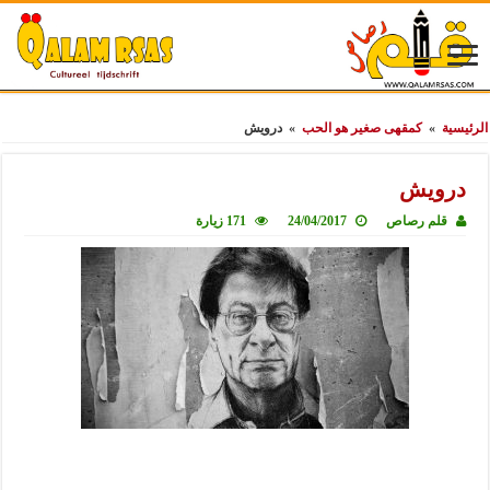
الرئيسية
»
كمقهى صغير هو الحب
»
درويش
درويش
قلم رصاص
24/04/2017
171 زيارة