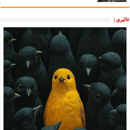
غاليري |