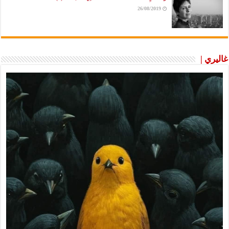
26/08/2019
غاليري |