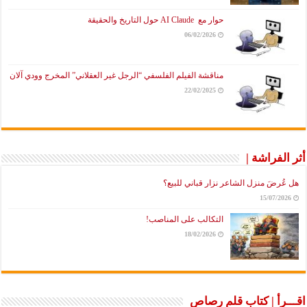
حوار مع AI Claude حول التاريخ والحقيقة
06/02/2026
مناقشة الفيلم الفلسفي “الرجل غير العقلاني” المخرج وودي آلان
22/02/2025
أثر الفراشة |
هل عُرضَ منزل الشاعر نزار قباني للبيع؟
15/07/2026
التكالب على المناصب!
18/02/2026
اقـــرأ | كتاب قلم رصاص