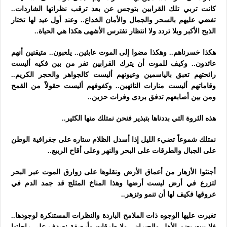
كانت تربي تلك القرابين بتوجس عن بعد ترقب نظراتها الشاردات..
تفضي عليهم بالسحر والجمال والأمان الخداع.. وعند أول عيد لها تختار
الذبح الأكبر وبلا تردد ولا انتظار تفترس الأشهى هكذا هي الحياة..
هكذا خسرناهم.. وهكذا مضوا إلى الموت عابثين.. يلعبون.. متيقنين أنهم
عائدون.. وكيف للموت أن يترك القرابين تفر من بين فكيه أليست
رائحتهم تعبق بالياسمين وعيونهم أليست كالجواهر والحجر الكريم..
وقاماتهم أليست منارات التائهين.. وكفوفهم أليست حقولاً من القمح
ومن بين أصابعهم تدفق بردى وفرات حزين..
هذه الثروة التي بددناها بتبذير فنحن نمتلك منها الكثير..
نمتلك شموعاً تضيء الليل إذا أسدل الظلام ستاره على جغرافية الوطن
على الجبال والطرقات على البحر والنهر وعلى أقاح الربيع..
أجتثوا الأزهار من أعماق الأرض ونقلوها على زوارق الموت عبر البحر
لتزرع في أرض ليست أرضها وهذا المناخ المثلج قد جمد الدم في
عروقها فكيف لها أن تنمو وتزهر..
تغيرت عليها الوجوه ذات الملامح الباردة والنظرات المستنكرة لوجودها..
فلا بيت يضم الأهل والجيران.. ولا طرقات وأرصفة نصدف على راحاتها