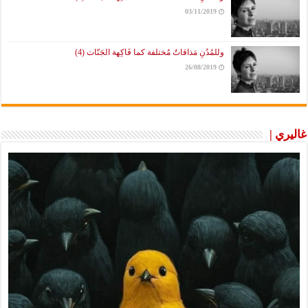
03/11/2019
وللمُدُنِ مَذاقاتٌ مُختلفة كما فَاكِهة الجَنّات (4)
26/08/2019
غاليري |