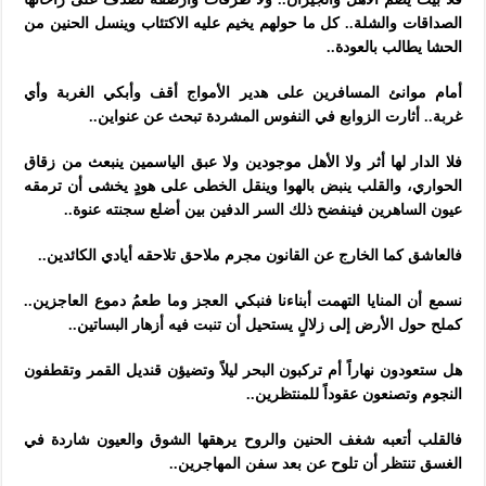
الصداقات والشلة.. كل ما حولهم يخيم عليه الاكتئاب وينسل الحنين من
الحشا يطالب بالعودة..
أمام موانئ المسافرين على هدير الأمواج أقف وأبكي الغربة وأي
غربة.. أثارت الزوابع في النفوس المشردة تبحث عن عنواين..
فلا الدار لها أثر ولا الأهل موجودين ولا عبق الياسمين ينبعث من زقاق
الحواري، والقلب ينبض بالهوا وينقل الخطى على هودٍ يخشى أن ترمقه
عيون الساهرين فينفضح ذلك السر الدفين بين أضلع سجنته عنوة..
فالعاشق كما الخارج عن القانون مجرم ملاحق تلاحقه أيادي الكائدين..
نسمع أن المنايا التهمت أبناءنا فنبكي العجز وما طعمُ دموع العاجزين..
كملح حول الأرض إلى زلالٍ يستحيل أن تنبت فيه أزهار البساتين..
هل ستعودون نهاراً أم تركبون البحر ليلاً وتضيؤن قنديل القمر وتقطفون
النجوم وتصنعون عقوداً للمنتظرين..
فالقلب أتعبه شغف الحنين والروح يرهقها الشوق والعيون شاردة في
الغسق تنتظر أن تلوح عن بعد سفن المهاجرين..