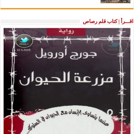
اقـــرأ | كتاب قلم رصاص