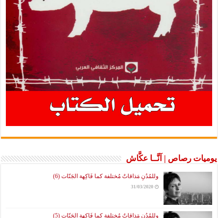
يوميات رصاص | آنَّــا عكَّاش
وللمُدُنِ مَذاقاتٌ مُختلفة كما فَاكِهة الجَنّات (6)
31/03/2020
وللمُدُنِ مَذاقاتٌ مُختلفة كما فَاكِهة الجَنّات (5)