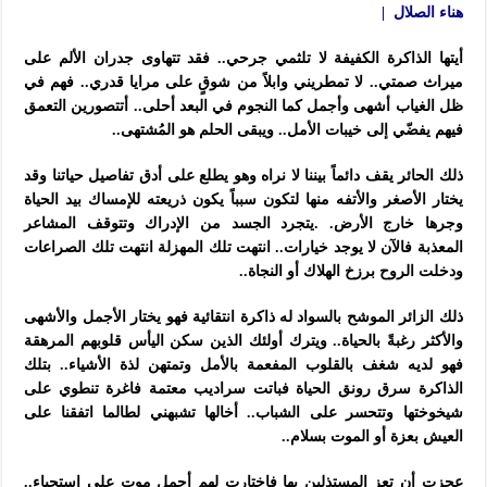
هناء الصلال |
أيتها الذاكرة الكفيفة لا تلثمي جرحي.. فقد تتهاوى جدران الألم على
ميراث صمتي.. لا تمطريني وابلاً من شوقٍ على مرايا قدري.. فهم في
ظل الغياب أشهى وأجمل كما النجوم في البعد أحلى.. أتتصورين التعمق
فيهم يفضّي إلى خيبات الأمل.. ويبقى الحلم هو المُشتهى..
ذلك الحائر يقف دائماً بيننا لا نراه وهو يطلع على أدق تفاصيل حياتنا وقد
يختار الأصغر والأتفه منها لتكون سبباً يكون ذريعته للإمساك بيد الحياة
وجرها خارج الأرض. .يتجرد الجسد من الإدراك وتتوقف المشاعر
المعذبة فالآن لا يوجد خيارات.. انتهت تلك المهزلة انتهت تلك الصراعات
ودخلت الروح برزخ الهلاك أو النجاة..
ذلك الزائر الموشح بالسواد له ذاكرة انتقائية فهو يختار الأجمل والأشهى
والأكثر رغبةً بالحياة.. ويترك أولئك الذين سكن اليأس قلوبهم المرهقة
فهو لديه شغف بالقلوب المفعمة بالأمل وتمتهن لذة الأشياء.. بتلك
الذاكرة سرق رونق الحياة فباتت سراديب معتمة فاغرة تنطوي على
شيخوختها وتتحسر على الشباب.. أخالها تشبهني لطالما اتفقنا على
العيش بعزة أو الموت بسلام..
عجزت أن تعز المستذلين بها فاختارت لهم أجمل موت على استحياء..