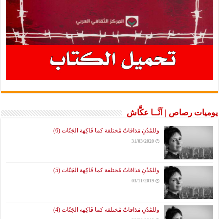
يوميات رصاص | آنَّــا عكَّاش
وللمُدُنِ مَذاقاتٌ مُختلفة كما فَاكِهة الجَنّات (6)
31/03/2020
وللمُدُنِ مَذاقاتٌ مُختلفة كما فَاكِهة الجَنّات (5)
03/11/2019
وللمُدُنِ مَذاقاتٌ مُختلفة كما فَاكِهة الجَنّات (4)