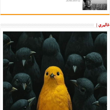
26/08/2019
غاليري |