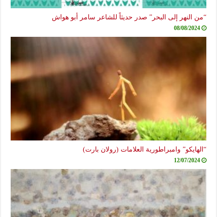
“من النهر إلى البحر” صدر حديثاً للشاعر سامر أبو هواش
08/08/2024
“الهايكو” وامبراطورية العلامات (رولان بارت)
12/07/2024