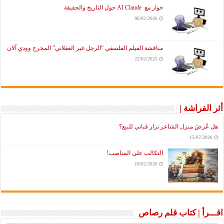
حوار مع AI Claude حول التاريخ والحقيقة
06/02/2026
مناقشة الفيلم الفلسفي “الرجل غير العقلاني” المخرج وودي آلان
22/02/2025
أثر الفراشة |
هل عُرضَ منزل الشاعر نزار قباني للبيع؟
15/07/2026
التكالب على المناصب!
18/02/2026
اقـــرأ | كتاب قلم رصاص