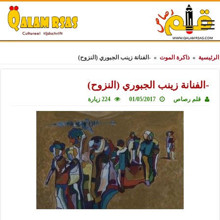
الرئيسية
»
ذاكرة الموت
»
-الفنانة زينب الجبوري (النزوح)
-الفنانة زينب الجبوري (النزوح)
قلم رصاص
01/05/2017
224 زيارة