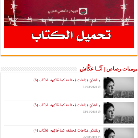
يوميات رصاص | آنَّــا عكَّاش
وللمُدُنِ مَذاقاتٌ مُختلفة كما فَاكِهة الجَنّات (6)
31/03/2020
وللمُدُنِ مَذاقاتٌ مُختلفة كما فَاكِهة الجَنّات (5)
03/11/2019
وللمُدُنِ مَذاقاتٌ مُختلفة كما فَاكِهة الجَنّات (4)
26/08/2019