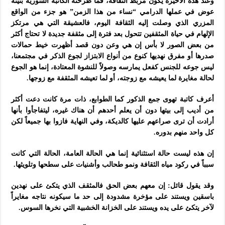
وعند هذه الأخيرة يكون مربط الثقافة، فما طرحته الكاتبة السورية بثينة
عوض في عملها الدرامي “نساء من هذا الزمن” هو جزء من الواقع
المزري الذي وصلت إليه الثقافة اليوم، فالعشيقة التي هي مرتكز
الإلهام في حياة المثقفين تتحول بعد فترة إلى مثقفة جديدة لا تحتاج أكثر
من بعض الصور لا بأس إن هي وعن دون قصد أظهرت خيط حمالات
صدرها أو مفرق نهديها كنوع من أنواع الابتزاز لجوع الذكر في مجتمعنا،
ليس جوعه للجنس كفعل يمارسه وصولاً للنشوة المعتادة، إنما هو الجوع
لحالة مغايرة لما يعيشه مع زوجته، أو لما تعيشه المثقفة مع زوجها.
أعرف كاتبة تهوى جمع الذكور كما الطوابع، ذات مرة كانت دعت أكثر
من أديب إلى بيتها دون أن يعلم أحدهم أن هناك غيره، ليتفاجأوا بأنها
أرادت أن ترى صراعهم عليها كالديكة، وفي النهاية فازوا بها جميعاً لكن
كل واحد منهم بدوره.
إن هذه ليست حالة استثنائية إنما هي الحالة العامة، الحالة التي كانت
سبباً في ركود مياه الثقافة ونمو طحالب وأشنيات على سطحها وتلويثها.
وقد يقول قائل: إن معهم بعض الحق فالمثقف الذي يتكئ على نهدين
باسقين ويستند على مؤخرة مشدودة إلى حد ما سيكونه نتاجه مغايراً
لآخر يتكئ على يده ويستند على الخزانة الخشبية التي نخرها السوس.