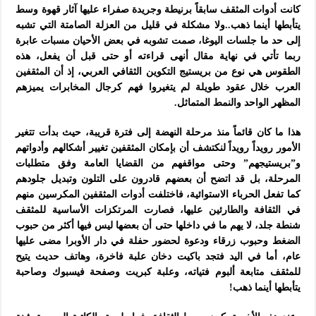
كانت أدوات المثقف سابقاً برنيطة وجريدة صفراء عليها آثار قهوة وسط
يتأبطها أينما ذهب..ولا مشكلة في قليل من العزلة الصامتة التي تشبه
إلى حد ما جلسات اليوغا، صمت تشوبه في بعض الأحيان مسبات عابرة
ربما تأتي في نهاية مقال أنهى قراءته أو حتى قبل أن يفعل، هذه
الطقوس هي نوع من بريستيج التكوين الثقافي العربي، إذ أن المثقفين
العرب خلال عقود طويلة لم يتغيروا فهم كرجال المخابرات يميزهم
المظهر الواحد والنمط المتماثل.
هذا ما كان قائماً منذ مرحلة النهضة إلى فترة قريبة، حيث بدأت تتغير
الأمور رويداً رويداً لنكتشف أن بإمكان المثقفين تغيير أشكالهم وأدواتهم
و”بريستيجهم” وحتى مواقفهم من القضايا العامة وفق متطلبات
المرحلة، بل قد اتضح أن بعضهم قادرون على التلون وتبديل جلودهم
كما تفعل الحرباء الاستوائية، فاختلفت أدوات المثقفين المكرسين منهم
في الثقافة والطارئين عليها، فصارت المرتكزات الأساسية للمثقف
شنطة جلد، لا يهم ما في داخلها حتى أن بعضها ليس فيها أكثر من حبوب
الضغط وحبوب زرقاء ودعوة لحضور حفلة في دار الأوبرا مضى عليها
عام، أما في اليد فتجد باكيت دخان علبة فاخرة، وهاتف حديث يتيح
للمثقف متابعة ألبوم فتياته، وعلبة كبريت وصفحة فيسبوك وصاحبة
يتأبطها أينما ذهب!