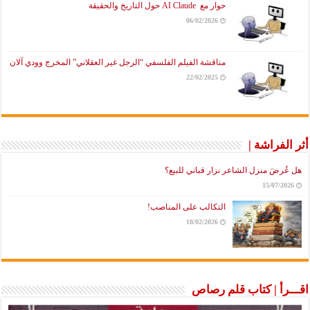
حوار مع AI Claude حول التاريخ والحقيقة
06/02/2026
مناقشة الفيلم الفلسفي “الرجل غير العقلاني” المخرج وودي آلان
22/02/2025
أثر الفراشة |
هل عُرضَ منزل الشاعر نزار قباني للبيع؟
15/07/2026
التكالب على المناصب!
18/02/2026
اقـــرأ | كتاب قلم رصاص