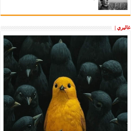
غاليري |