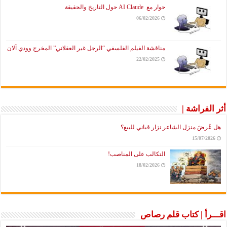
حوار مع AI Claude حول التاريخ والحقيقة
06/02/2026
مناقشة الفيلم الفلسفي “الرجل غير العقلاني” المخرج وودي آلان
22/02/2025
أثر الفراشة |
هل عُرضَ منزل الشاعر نزار قباني للبيع؟
15/07/2026
التكالب على المناصب!
18/02/2026
اقـــرأ | كتاب قلم رصاص