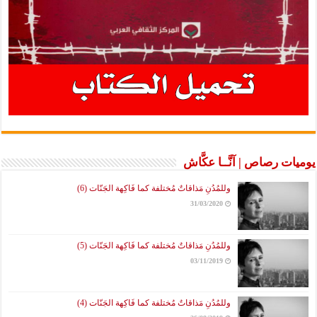
يوميات رصاص | آنَّــا عكَّاش
وللمُدُنِ مَذاقاتٌ مُختلفة كما فَاكِهة الجَنّات (6)
31/03/2020
وللمُدُنِ مَذاقاتٌ مُختلفة كما فَاكِهة الجَنّات (5)
03/11/2019
وللمُدُنِ مَذاقاتٌ مُختلفة كما فَاكِهة الجَنّات (4)