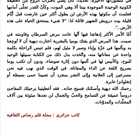
في منشوراتها الأخيرة، تحديدا، كان يشي باقتراب الروح من الحقيقة
الكونية الوحيدة الموجودة بيننا ألا وهي الموت، وكأنّ القدر تجلّى أمامها
فعلمت أن مكوثها بهذه الأرض لن يطول أكثر حين عارضت قبل أيّام
قليلة بيت درويش الشهير قائلة لنا: “لا شيء يستحق الحياة على هذه
الأرض..”.
أمّا الأمر الأكثر إدهاشا فيها أنّها عانت مرض السرطان وقاومته في
صمت. هذا المرض الذي يفتك يوميا بالبشرية اختارت ديهية أن لا تُوجِعنا
به وبألمها في عزّة وإباء وصبر لا مثيل لهم، فلم تنبس الراحلة بكلمة
واحدة عن معاناتها منه، واتّخذت بدل ذلك من الكتابة سبيلها الوحيد
للبوح، والأنيس لها في ألمها دون إثارة ضوضاء، ودون أن تكتب يوما
بصريح اللغة عن الداء والمعاناة، في الوقت الذي نهب فيه نحن
مسرعين إلى العلانية وإلى النشر بمجرد أن تصيبنا حمى بسيطة أو
إنفلوانزا عابرة.
رحمك الله ديهية وأسكنك فسيح جنانه.. فقد أعطيتينا برحيلك المفاجئ
دروساً عميقة عن التسامح والحبّ والجمال لن نجدها مبثوثة بين آلاف
المجلّدات والمدوّنات.
كاتب جزائري | مجلة قلم رصاص الثقافية