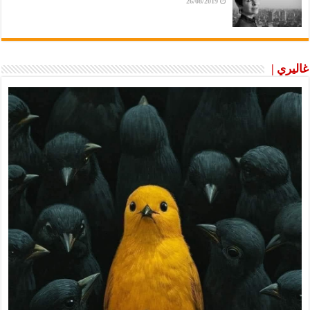
26/08/2019
غاليري |