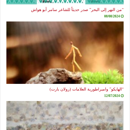
“من النهر إلى البحر” صدر حديثاً للشاعر سامر أبو هواش
08/08/2024
“الهايكو” وامبراطورية العلامات (رولان بارت)
12/07/2024