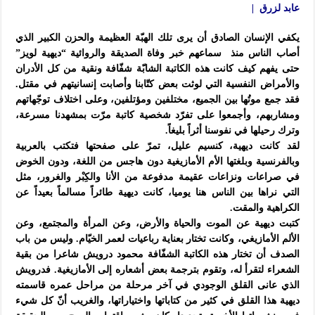
عابد لزرق |
يكفي الإنسان الصادق أن يرى تلك الهبّة العظيمة والحزن الكبير الذي
أصاب الناس منذ سماعهم خبر وفاة الصديقة والروائية “ديهية لويز”
حتى يفهم كيف كانت هذه الكاتبة الشابّة شفّافة ونقية من كل الأدران
والأمراض النفسية التي لوثت بعض كتّابنا وأصابت إنسانيتهم في مقتل.
فقد جمع موتُها بين الجميع، مختلفين ومؤتلفين، وعلى اختلاف توجّهاتهم
ومشاربهم، وأجمعوا على تفرّد شخصية كاتبة مرّت بمشهدنا مسرعة،
وترك رحيلها في نفوسنا أثراً بليغاً.
لقد كانت ديهية، كنسيم عليل
، تمرّ على صفحتها فتكتب بالعربية
وبالفرنسية وبلغتها الأم الأمازيغية دون هاجس من اللغة، ودون الخوض
في صراعات ونزاعات عقيمة مدفوعة من الأنا والكِبْر والغرور، مثل
التي نراها بين الناس هنا يوميا، كانت ديهية طائراً مسالماً بعيداً عن
الكراهية والمقت.
كتبت ديهية عن الموت والحياة والأرض، وعن المرأة والمجتمع، وعن
الألم الأمازيغي، وكانت تختار بعناية رباعيات لعمر الخيّام. وليس من باب
الصدف أن تختار هذه الكاتبة الشفّافة محمود درويش شاعرا من بقية
الشعراء لتقرأ له، وتقوم بترجمة بعض أشعاره إلى الأمازيغية. فدرويش
الذي عانى القلق الوجودي في آخر مرحلة من مراحل عمره قاسمته
ديهية هذا القلق في كثير من كتاباتها واختياراتها، والغريب أنّ كل شيء