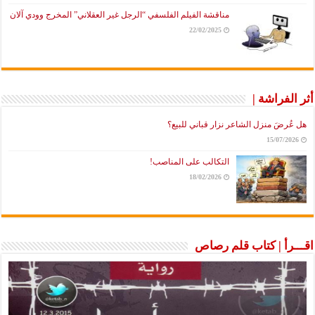
مناقشة الفيلم الفلسفي “الرجل غير العقلاني” المخرج وودي آلان
22/02/2025
أثر الفراشة |
هل عُرضَ منزل الشاعر نزار قباني للبيع؟
15/07/2026
التكالب على المناصب!
18/02/2026
اقـــرأ | كتاب قلم رصاص