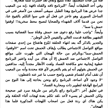
فئة من فئات المجتمع، كفانا تلميع ونفاق لقد خسرت سما شعارها”.
وفي أحد التعليقات أيضاً: “البرنامج تافه والقناه تافهة ،إنه من المعيب
جدا عرض هذا البرنامج وهذا الطبل سيبقى أضعف من لأصغر فتى في
الساحل السوري وهو عاجز عن فعل أي شي سوا التكلم بالقبيح عنا،
نحن من قدمنا آلاف الشهداء والضحايا لنصبح محط سخرية!! اوقفوا
حمش يا سما”.
وأيضاً: “واجب علينا رفع دعوى ضد حمش وقناة سما الفضائية بسبب
التشهير بطائفة قدمت الغالي والنفيس لأجل الوطن”.
والجدير بالذكر أنّه بعد انتهاء الحلقة ابتُدِع هاشتاغ من إحدى صفحات
مواقع التواصل الاجتماعي يطالب بإيقاف الحمش تحت اسم “#اوقفوا-
الحمش-سما”،وبالرغم من حالة الهيجان التي ظهرت على مواقع
التواصل الاجتماعي ضد الحمش إلا أن هناك من أيده واعتبر البرنامج
خطوة إيجابية نحو مكافحة الفساد ولفت الأنظار مجدداً إليه، مدافعين
عن الحمش بقولهم أنه لم يقم بالتعرض لأي فئة محددة وأنه من المعيب
أن نقف أمام انقسام شعبي واضح حسب ما عبر عنه ناشطون:
“لا وجود لأي اساءة، البرنامج رائع ونحن بحاجة إلى هذا النوع من
البرامج الهادفة لتطوير ذات ومحاربة الفساد”
في تعليق آخر :”البرنامج رائع بالرغم من طريقة سرد غير صحيحة
ولكن الحمش لم يسيء لأحد ،لقد تكلم بعدة لهجات أثناء الحلقة ولم
يكن هناك اي ردة فعل من اصحاب اللهجات المذكورة فلما هذا
الهيجان”.