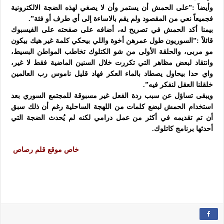
وأيضاََ :”على الحمش أن يستمر وأن لا يصغي لهذه الضجة الالكترونية
فجميعاً نعي من المقصود ولم يقم بالاساءة إلى أي طرف أو فئة”.
بيمنا أكد الحمش في تصريح له، أضافه على صفحته على الفيسبوك
قائلاً :”السوريون طول عمرهن أخوة واللي بيحكي كلمة غير هيك بيكون
مو مربى، والحلقة الأولى من شو الكتلوك تخاطب المواطن البسيط،
وانتقاد لبعض مظاهر التي تكررت خلال السنين الماضية فقط لا غير،
واي حدا بيحاول يصطاد بالماء العكر فهاد قليل ناموس رب العالمين
خلقلنا العقل لنفكر فيه”.
ويبقى تساؤل عن سبب ردة الفعل غير مسبوقة للمجتمع السوري بعد
استخدام الحمش لبضع كلمات من اللهجة الساحلية رغم أن ذلك سبق
أن تم تقديمه في أكثر من عمل درامي لكنه لم يُحدث الضجة التي
أحدثها برنامج كاتلوك.
خاص موقع قلم رصاص