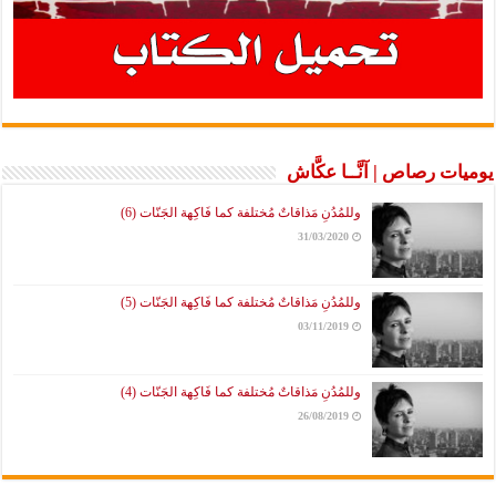
يوميات رصاص | آنَّــا عكَّاش
وللمُدُنِ مَذاقاتٌ مُختلفة كما فَاكِهة الجَنّات (6)
31/03/2020
وللمُدُنِ مَذاقاتٌ مُختلفة كما فَاكِهة الجَنّات (5)
03/11/2019
وللمُدُنِ مَذاقاتٌ مُختلفة كما فَاكِهة الجَنّات (4)
26/08/2019