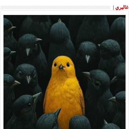
غاليري |