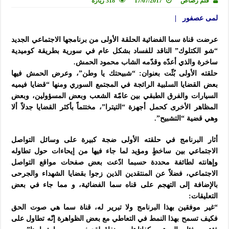
قلم رصاص
17/07/2017
318 زيارة
لمى عصفور |
عرضت قناة سما الفضائية الحلقة الأولى من برنامجها الاجتماعي الجديد
“شو الكتلوك” الناقد للفساد بشكل عام في سورية بطريقة كوميدية
ساخرة والذي أعدّه وقدّمه الشاب محمود الحمش.
حلقته الأولى بُثّت بعنوان: “شبيحتك يا وطن”، وعرض الحمش فيها
بعض القضايا السلبية الرائجة في المجتمع السوري ومنها “قضايا فيميه
السيارات والفرق الطبقي بين عامّة الشعب وبعض المسؤولين، وبعض
المظاهر الأخرى كحمل أجهزة “التيترا”، مختتماً بأكثر القضايا جدلاً ألا
وهي قضية “التشبيح”.
أثار البرنامج في حلقته الأولى ضجة كبيرة على وسائل التواصل
الاجتماعي بين ساخطٍ ومؤيد لما جاء فيها من إيحاءات حول تطاوله
وإهانته لطائفة محددة حسبما ادّعت بعض صفحات مواقع التواصل
الاجتماعي، فضلاً عن المنتقدين الذين زجوا بقضايا الشهداء والجرحى
بالإضافة إلى التهجم على قناه سما الفضائية، و مما جاء في بعض
التعليقات:
“غير موفقين بهذا البرنامج ولا تبرير له، قناة سما هي صوت الحق
فكيف تسمح بهذا النمط في التعاطي مع بعض الظواهرة إنّه تطاول على