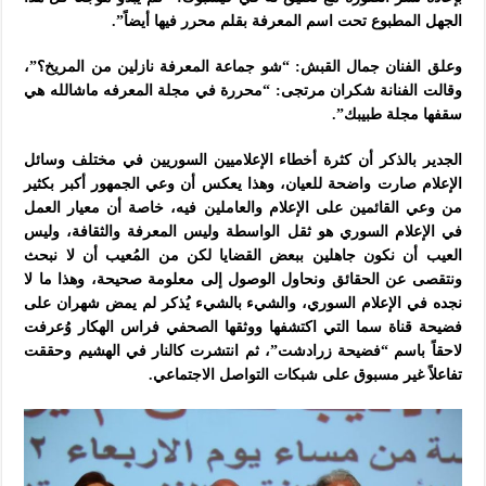
الجهل المطبوع تحت اسم المعرفة بقلم محرر فيها أيضاً”.
وعلق الفنان جمال القبش: “شو جماعة المعرفة نازلين من المريخ؟”،
وقالت الفنانة شكران مرتجى: “محررة في مجلة المعرفه ماشالله هي
سقفها مجلة طبيبك”.
الجدير بالذكر أن كثرة أخطاء الإعلاميين السوريين في مختلف وسائل
الإعلام صارت واضحة للعيان، وهذا يعكس أن وعي الجمهور أكبر بكثير
من وعي القائمين على الإعلام والعاملين فيه، خاصة أن معيار العمل
في الإعلام السوري هو ثقل الواسطة وليس المعرفة والثقافة، وليس
العيب أن نكون جاهلين ببعض القضايا لكن من المُعيب أن لا نبحث
ونتقصى عن الحقائق ونحاول الوصول إلى معلومة صحيحة، وهذا ما لا
نجده في الإعلام السوري، والشيء بالشيء يُذكر لم يمض شهران على
فضيحة قناة سما التي اكتشفها ووثقها الصحفي فراس الهكار وُعرفت
لاحقاً باسم “فضيحة زرادشت”، ثم انتشرت كالنار في الهشيم وحققت
تفاعلاً غير مسبوق على شبكات التواصل الاجتماعي.