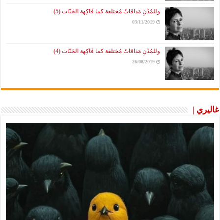
وللمُدُنِ مَذاقاتٌ مُختلفة كما فَاكِهة الجَنّات (5)
03/11/2019
وللمُدُنِ مَذاقاتٌ مُختلفة كما فَاكِهة الجَنّات (4)
26/08/2019
غاليري |