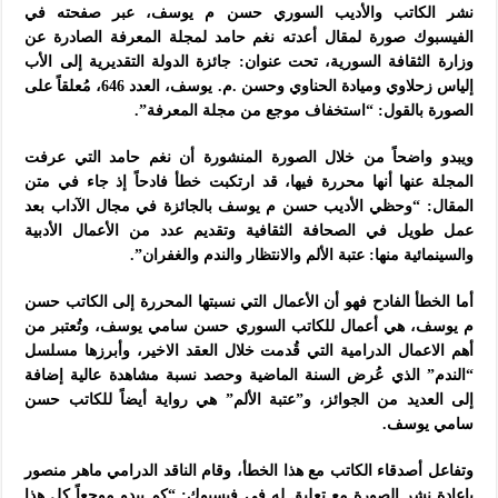
نشر الكاتب والأديب السوري حسن م يوسف، عبر صفحته في
الفيسبوك صورة لمقال أعدته نغم حامد لمجلة المعرفة الصادرة عن
وزارة الثقافة السورية، تحت عنوان: جائزة الدولة التقديرية إلى الأب
إلياس زحلاوي وميادة الحناوي وحسن .م. يوسف، العدد 646، مُعلقاً على
الصورة بالقول: “استخفاف موجع من مجلة المعرفة”.
ويبدو واضحاً من خلال الصورة المنشورة أن نغم حامد التي عرفت
المجلة عنها أنها محررة فيها، قد ارتكبت خطأ فادحاً إذ جاء في متن
المقال: “وحظي الأديب حسن م يوسف بالجائزة في مجال الآداب بعد
عمل طويل في الصحافة الثقافية وتقديم عدد من الأعمال الأدبية
والسينمائية منها: عتبة الألم والانتظار والندم والغفران”.
أما الخطأ الفادح فهو أن الأعمال التي نسبتها المحررة إلى الكاتب حسن
م يوسف، هي أعمال للكاتب السوري حسن سامي يوسف، وتُعتبر من
أهم الاعمال الدرامية التي قُدمت خلال العقد الاخير، وأبرزها مسلسل
“الندم” الذي عُرض السنة الماضية وحصد نسبة مشاهدة عالية إضافة
إلى العديد من الجوائز، و”عتبة الألم” هي رواية أيضاً للكاتب حسن
سامي يوسف.
وتفاعل أصدقاء الكاتب مع هذا الخطأ، وقام الناقد الدرامي ماهر منصور
بإعادة نشر الصورة مع تعليق له في فيسبوك: “كم يبدو موجعاً كل هذا