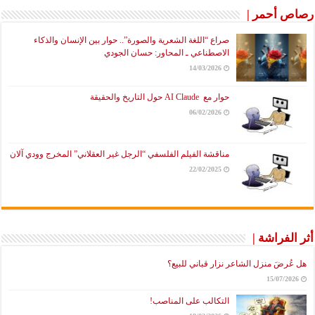
رصاص أحمر |
صراع “اللغة الشعرية والصورة”.. حوار بين الإنسان والذكاء
الاصطناعي ـ المحاور: حسان الجودي
14/03/2026
حوار مع AI Claude حول التاريخ والحقيقة
06/02/2026
مناقشة الفيلم الفلسفي “الرجل غير العقلاني” المخرج وودي آلان
22/02/2025
أثر الفراشة |
هل عُرضَ منزل الشاعر نزار قباني للبيع؟
15/07/2026
التكالب على المناصب!