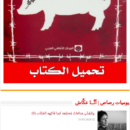
يوميات رصاص | آنَّــا عكَّاش
وللمُدُنِ مَذاقاتٌ مُختلفة كما فَاكِهة الجَنّات (6)
31/03/2020