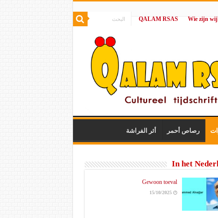
QALAM RSAS
|
ات
رصاص أحمر
أثر الفراشة
In het Neder
Gewoon toeval
15/10/2025