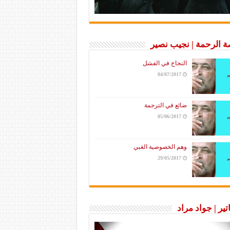
 الرحمة | نجيب نصير
النجاح في الفشل
04/07/2017
ضائع في الترجمة
05/06/2017
وهم الخصوصية الغبي
29/05/2017
تير | جواد مراد