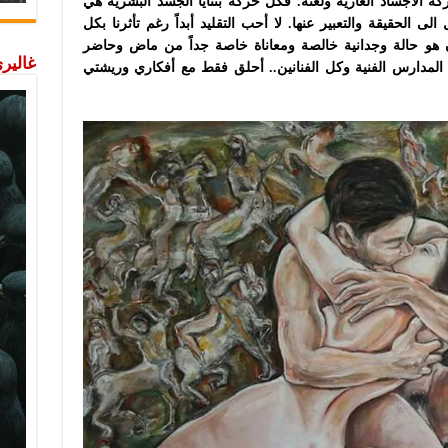
ة الأجساد العارية ولغته. فكل حركة بثنايا الجسد البشرية هي
 الحقيقة والتعبير عنها. لا أحب التقليد أبداً رغم تأثرنا بكل
 هو حالة وجدانية خالصة ومعاناة خاصة جداً من ماض وحاضر
غاليري
مدارس الفنية وكل الفنانين.. أحلق فقط مع أفكاري وريشتي