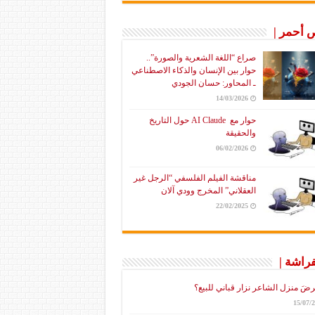
أحمر |
صراع “اللغة الشعرية والصورة”..
حوار بين الإنسان والذكاء الاصطناعي
ـ المحاور: حسان الجودي
14/03/2026
حوار مع AI Claude حول التاريخ
والحقيقة
06/02/2026
مناقشة الفيلم الفلسفي “الرجل غير
العقلاني” المخرج وودي آلان
22/02/2025
فراشة |
رضَ منزل الشاعر نزار قباني للبيع؟
15/07/