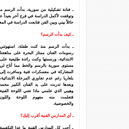
ـ فنانة تشكيلية من سورية، بدأت الرسم م
وتوقفت لأكمل الدراسة في فرع آخر بعيداً عن 
حائلاً بيني وبين الفن فتابعت الدراسة في المعا
ـ كيف بدأت الرسم؟
ـ بدأت الرسم منذ كنت طفلة، استهوتني
رسومات الفنان ممتاز البحرة على مناهجنا
الابتدائية، ورسمتها وكنت رائدة طليعية على
مستوى سورية بالرسم والخط مما أتاح لي
المشاركة في معسكرات فنية وسافرت إلى
بلغاريا رغم عدم تجاوزي المرحلة الابتدائية،
وبعدها تدربت على يد الفنان الكبير محمد
وهيبي الذي علمني ماذا تعني اللوحة الفنية
فتعلمت منه مفهوم اللوحة واللون
والخصوصية.
ـ أي المدارس الفنية أقرب إليكِ؟
ـ أحب كل المدارس الفنية ما عدا التكعيبية