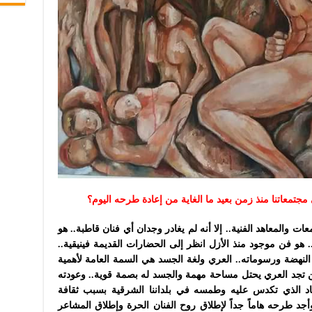
مجتمعاتنا منذ زمن بعيد ما الغاية من إعادة طرحه اليوم؟
عات والمعاهد الفنية.. إلا أنه لم يغادر وجدان أي فنان قاطبة.. هو
 هو فن موجود منذ الأزل انظر إلى الحضارات القديمة فينيقية..
النهضة ورسوماته.. العري ولغة الجسد هي السمة العامة لأهمية
ين تجد العري يحتل مساحة مهمة والجسد له بصمة قوية.. وعودته
ماد الذي تكدس عليه وطمسه في بلداننا الشرقية بسبب ثقافة
أجد طرحه هاماً جداً لإطلاق روح الفنان الحرة وإطلاق المشاعر