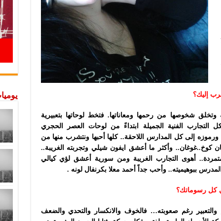
يوميات
قرب إليك؟
وتخلق شخوصها من رحمها ومعاناتها. فتخط لوحاتها بتعبيرية
 التجارب الفنية الجميلة ابتداءً من لوحات العصر الحجري
رموزه إلى كل المدارس اللاحقة.. كلها أحبها ونتشرب منها من
ن كوخ..غوغان.. وأكثر ما أعشق ايفون شيلي وتجربته الغريبة..
تمردة.. أهوى التجارب الغريبة
ومن سورية أعشق لؤي كيالي
لمدرس ببوهيميته.. وأحب جداً أحمد معلا بكرنفال لونه
.
في كل رسوماتك؟
والتعبير رغم صعوبته… فالخوف والانكسار والتحدي والضعف