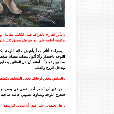
ـ يتأثر القارئ بالقراءة حتى الكاتب يتفاعل م
مكتوبة أمامه على الورق، هل ينطبق ذلك على
ـ بصراحة أتأثر جداً وأعيش حالة اللوحة
اللوحة باختصار وألا أكون مصابة بفصام شخصي.
محبوبين تماماً… أعتقد أن كل الفنانين يدخلو
وتدخل الروح والقلب
.
ـ التدقيق ببعض لوحاتك يجعل المشاهد يكت
ـ من غير أن أشعر أجد نفسي في بعض لوحاتي
فتخرج اللوحة ونساؤها تشبهني خاصة صاحبة 
ـ هل تعتمدين على صور أو موديل للرسم؟