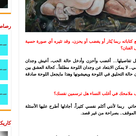
رصاصة
ع كتاباته ربما يُثار أو يغضب أو يحزن، وقد تثيره أي صورة حسية
 الفنان؟
 بكل تفاصيلها… أغضب وأحزن وأدخل حالة الحب، أعيش وجدان
. لا يمكن الابتعاد عن وجدان اللوحة مطلقاً.. كحالة العشق بين
ن حالة التحليق في اللوحة ويعيشونها وهذا مايجعل اللوحة صادقة
شف ملامحك في أغلب النساء هل ترسمين نفسك؟
 ربما لأنني أكلم نفسي كثيراً، أجادلها أطرح عليها الأسئلة
الموقف.. بصراحة من غير قصد.
كاريكا