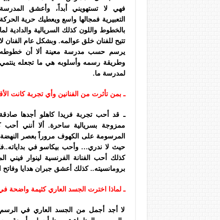
فهي لا تستهويني أبداً، وأعشق المدرسة
التعبيرية فمجالها واسع ويعطيك حرية الحركة
بالخطوط واللون كذلك السريالية والدادية لما
تتيح للفنان خلق عوالمه
.
وبشكل عام الفنان لا
يرسم حسب مدرسة معينة ألا أن خطوطه
وطريقة رسمه وأسلوبه هي ما تجعله ينتمي
لمدرسة ما.
ـ بمن تأثرت من الفنانين وأي تجربة كانت الأ
ـ قد أحب تجربة فريدا كاهلو أجدها صادقة 
ممزوجة بسريالية ساحرة. ألا أنني أحب كل
المرسومة على الكهوف مروراً بعصر النهضة و
حيث لا ندري…
وأحب بيكاسو في بداياته..فا
كذلك أحب الفنانة الفرنسية لينوار فيني الم
برومانسيته.. كذلك أعشق جبران هدايا وفاتح ا
ـ لماذا اخترت الجسد العاري كثيمة واضحة 
لا أجد أجمل من الجسد العاري في الرسم 