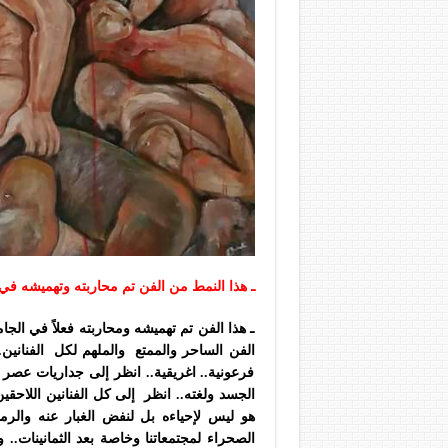
ـ هذا النمط من الفن تم محاربته وتهميشه في 
ـ هذا الفن تم تهميشه ومحاربته فعلاً في الجام
الفن الساحر والممتع والملهم لكل الفنانين..
فرعونية.. اغريقية.. انظر إلى جداريات عصر 
الجسد ولغته.. انظر إلى كل الفنانين اللاحق
هو ليس لإحياءه بل لنفض الغبار عنه والر
الصحراء لمجتمعاتنا وخاصة بعد الثمانينات..
و