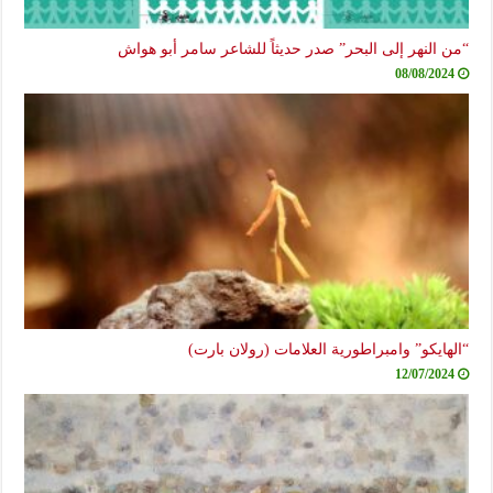
“من النهر إلى البحر” صدر حديثاً للشاعر سامر أبو هواش
08/08/2024
“الهايكو” وامبراطورية العلامات (رولان بارت)
12/07/2024