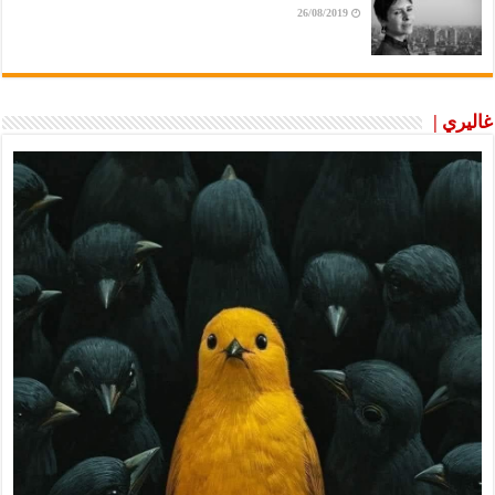
26/08/2019
غاليري |