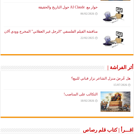
حوار مع AI Claude حول التاريخ والحقيقة
06/02/2026
مناقشة الفيلم الفلسفي “الرجل غير العقلاني” المخرج وودي آلان
22/02/2025
أثر الفراشة |
هل عُرضَ منزل الشاعر نزار قباني للبيع؟
15/07/2026
التكالب على المناصب!
18/02/2026
اقـــرأ | كتاب قلم رصاص