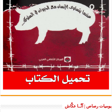
يوميات رصاص | آنَّــا عكَّاش