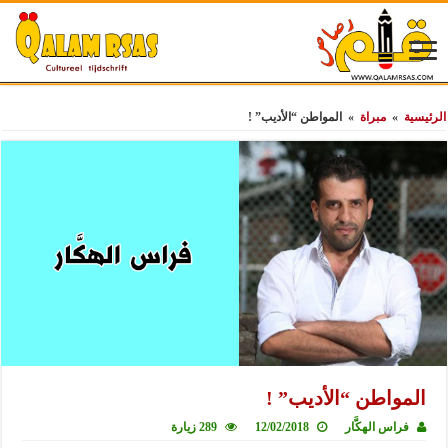
الرئيسية
»
مبراة
»
المواطن “الأديب” !
المواطن “الأديب” !
فراس الهكَّار
12/02/2018
289 زيارة