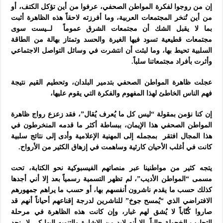
إن من روجوا لفكرة المواطن الصحفي، عرفوا من أين تؤكل الكتف، أو
من أين تُنخر المجتمعات العربية، وما أفرزته لاحقاً هذه الظاهرة أثبت
بما لا يقبل الشك أن مجتمعات الشرق
عموماً لــيست سوى
مجتمعات
قطيعية تسود فيها الغيرة والحسد وتمتاز بهالة من الطاقة
السلبية تحيط بها، وما لبثت أن انتشرت في وسائل التواصل الاجتماعي
وأثرت بأفراد مجتمعاتنا سلباً
.
عجلت ظاهرة المواطن الصحفي بتدمير البلدان، وتحطيم القيم نتيجة
فهم الناس الخاطئ لهذا المفهوم والفكرة التي يقوم عليها،
إن كنا نؤمن بمقولة “ليس كل ما يُعرف يُقال”، فقد زعزع رواج ظاهرة
المواطن الصحفي هذا الإيمان، ببساطة أكثر ما قدمه المنخرطون في
هذا المجال افتقر بمجمله إلى المهنية الإعلامية وأدى إلى نتائج سلبية
كانت في أغلب الأحيان كارثية وساهمت في إزهاق الكثير من الأرواح.
يتجه كثير من مواطنينا عبر منصاتهم الفيسبوكية نحو الكتابة، تحت
مسمى “المواطن الأديب”، لم تظهر التسمية رسمياً بعد إلا أني أجدها
كذلك حسب ما يقدم ناشرون أنفسهم بها، أو حسب ما يراهم جمهورهم
الافتراضي الذي “يُمسح جوخ” للناشرين لدرجة إقناعهم أحياناً أنهم قد
صاروا كُتّاباً لا يُشق لهم غبار، وإن كانت هذه الظاهرة في مرحلة
التجارب الخجولة حالياً، إلا أنه لابد من الإشارة والتنويه إليها كي لا نجد