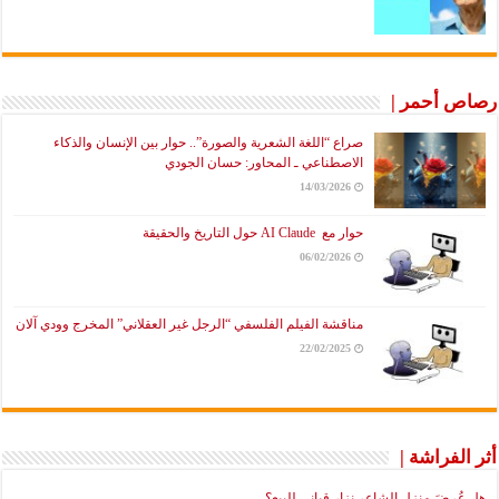
رصاص أحمر |
صراع “اللغة الشعرية والصورة”.. حوار بين الإنسان والذكاء
الاصطناعي ـ المحاور: حسان الجودي
14/03/2026
حوار مع AI Claude حول التاريخ والحقيقة
06/02/2026
مناقشة الفيلم الفلسفي “الرجل غير العقلاني” المخرج وودي آلان
22/02/2025
أثر الفراشة |
هل عُرضَ منزل الشاعر نزار قباني للبيع؟