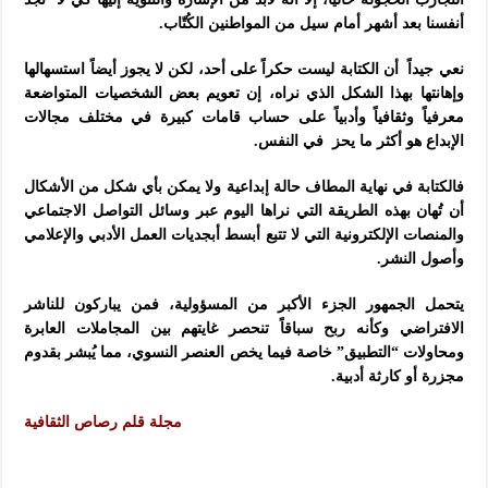
أنفسنا بعد أشهر أمام سيل من المواطنين الكُتّاب.
نعي جيداً أن الكتابة ليست حكراً على أحد، لكن لا يجوز أيضاً استسهالها
وإهانتها بهذا الشكل الذي نراه، إن تعويم بعض الشخصيات المتواضعة
معرفياً وثقافياً وأدبياً على حساب قامات كبيرة في مختلف مجالات
الإبداع هو أكثر ما يحز في النفس.
فالكتابة في نهاية المطاف حالة إبداعية ولا يمكن بأي شكل من الأشكال
أن تُهان بهذه الطريقة التي نراها اليوم عبر وسائل التواصل الاجتماعي
والمنصات الإلكترونية التي لا تتبع أبسط أبجديات العمل الأدبي والإعلامي
وأصول النشر.
يتحمل الجمهور الجزء الأكبر من المسؤولية، فمن يباركون للناشر
الافتراضي وكأنه ربح سباقاً تنحصر غايتهم بين المجاملات العابرة
ومحاولات “التطبيق” خاصة فيما يخص العنصر النسوي، مما يُبشر بقدوم
مجزرة أو كارثة أدبية.
مجلة قلم رصاص الثقافية