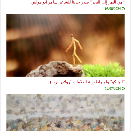
“من النهر إلى البحر” صدر حديثاً للشاعر سامر أبو هواش
08/08/2024
“الهايكو” وامبراطورية العلامات (رولان بارت)
12/07/2024