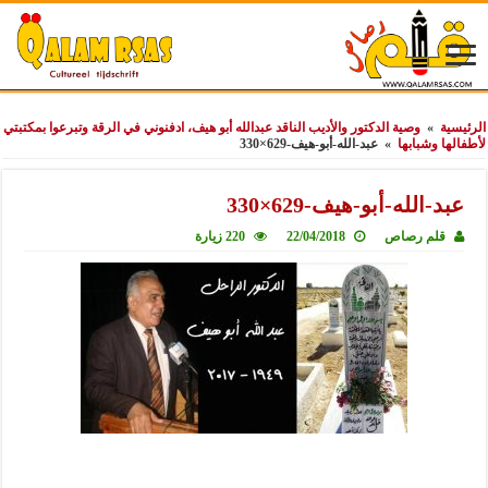
الرئيسية
»
وصية الدكتور والأديب الناقد عبدالله أبو هيف، ادفنوني في الرقة وتبرعوا بمكتبتي
لأطفالها وشبابها
»
عبد-الله-أبو-هيف-629×330
عبد-الله-أبو-هيف-629×330
قلم رصاص
22/04/2018
220 زيارة