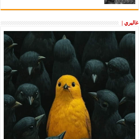
غاليري |