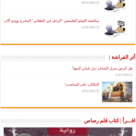
06/02/2026
مناقشة الفيلم الفلسفي “الرجل غير العقلاني” المخرج وودي آلان
22/02/2025
أثر الفراشة |
هل عُرضَ منزل الشاعر نزار قباني للبيع؟
15/07/2026
التكالب على المناصب!
18/02/2026
اقـــرأ | كتاب قلم رصاص