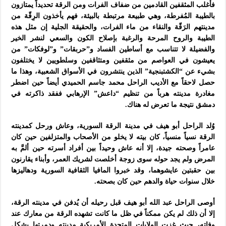
فأغلب المثقفين القادمين من ضفاف الفرات ومن الرقة تحديداً يمتازون
بالطيبة المُفرطة، وهي طبيعة مرتبطة بالبيئة، فهم يأخذون الرِقّة من
مدينتهم الرَقّة والنقاء من ماء الفرات، والحقيقة الجلية إن مثل هذه
الطيبة والروح المرحة والرغبة بإصلاح الكون والسعي لنشر الخير
والفضيلة لا تتناسب مع أساطين الفساد و”حربقات” و”لوفكات” من
يعيشون في العواصم من مثقفين ومتثاقفين وسلطويين لا يختلفون
بشيء عن “الكشتبنجية” الذين ينتشرون في الأسواق الشعبية، وهذا ما
حصل لاحقاً مع الأديب الراحل محمد جاسم الحميدي أيضاً حين اضطر
مغادرة مدينته هرباً من تنظيم “داعش” الإرهابي ففقد ذاكرته في
دمشق نتيجة ما تعرض له هناك.
وُلد الراحل أبو هيف في مدينة الرقة السورية، وعاش ورحل كمدينته
الرقة نسياً منسياً، كان بيته لا يخلو من الأصحاب والمتزلفين حين كان
عامراً وصحته جيدة، إلا أنه عاش وحيداً بين أفراد أسرته حين ألمَّ به
المرض ولم يجد حوله سوى زوجة أخلصت لشريك العمر، وأبناء يقارنون
بين حقبتين عايشوهما، وقد خبروا المافيا الثقافية السورية ودهاليزها
خلال سنوات حياة والدهم حين كان بصحته.
أوصى الراحل عبد الله أبو هيف قبل رحيله أن يُدفن في مدينته الرقة،
إلا أن ذلك لم يكن ممكناً في ظل ما كانت تشهده الرقة من معارك عند
وفاته، حيث غزت الولايات المتحدة الأمريكية مدينته ودمرتها بشكل