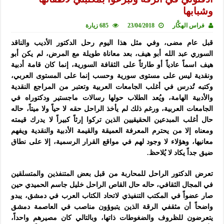
وشبابها
فراس الهكَّار
23/04/2018
685 زيارة
قبل عام مضى، وفي مثل هذا اليوم رحل الدكتور الأديب والناقد
السوري عبد الله أبو هيف، بعد معاناة طويلة مع المرض، لم يكن أبو
هيف اسماً عادياً أو طارئاً على الثقافة السورية، إنما كان قامة أدبية
ونقدية ليس على مستوى سورية وحسب إنما على المستوى العربي،
وكتبه تُدرس في أغلب الجامعات العربية وتعتبر من المراجع النقدية
والأدبية الهامة، ويُعد الطلاب حولها رسالات ماجستير ودكتوراه في
الجامعات العربية، ورغم ذلك لم يأخذ الراحل حقه لا حياً ولا ميتاً، حاله
حال أغلب المبدعين الحقيقيين الذين تركوا إرثاً كبيراً لا يدرك قيمته
ومعناه إلا من يحترم المعرفة العميقة والقيمة الأدبية والنقدية ويفهم
معانيها، وهؤلاء لا وجود لهم في مواقع القرار الرسمية، إلا على نطاق
ضيق جداً يكاد لا يُلاحظ.
تعرض الدكتور الراحل للمحاربة من قبل بعض المتنفذين والمتسلقين
في المجال الثقافي، حاله حال القاص الراحل خليل جاسم الحميدي حين
صار عضواً في المكتب التنفيذي لاتحاد الكتاب العرب في دمشق، يبدو
واضحاً أن مثقفي الرقة الذين يتبوؤون مناصب في العاصمة دمشق
يتعرضون للظروف والضغوطات ذاتها، وبالتالي كان مصيرهم واحداً،