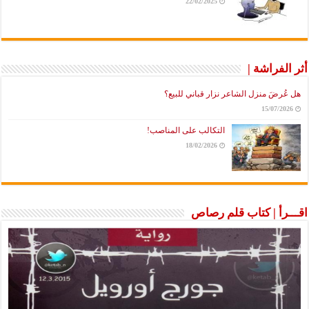
22/02/2025
أثر الفراشة |
هل عُرضَ منزل الشاعر نزار قباني للبيع؟
15/07/2026
التكالب على المناصب!
18/02/2026
اقـــرأ | كتاب قلم رصاص