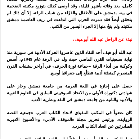
كامل، بعد وفاته بأشهر قليلة، وقد أوصى كذلك بتوزيع مكتبته الضخمة
في بيته بدمشق على الأطفال والقرّاء من شباب الرقة، إلا أن ذلك لم
يتحقق أيضاً فقد دمرت الحرب التي اندلعت في ريف العاصمة دمشق
مكتبته ولم ينجُ منها إلا الجزء اليسير من الكتب.
نبذة عن الراحل عبد الله أبو هيف:
عبد الله أبو هيف أحد النقاد الذين عاصروا الحركة الأدبية في سورية منذ
نهاية سبعينيات القرن الماضي حيث ولد في الرقة عام 1949م، أسس
وكوكبة من أدباء الرقة «جماعة ثورة الحرف» في أواخر ستينيات القرن
المنصرم كمنصّة أدبية تتطلّع إلى جغرافيا أوسع.
حصل على إجازة في اللغة العربية من جامعة دمشق وحاز على
شهادتي دكتوراه الأولى من الاتحاد السوفييتي السابق في العلوم اللغوية
والأدبية والثانية من جامعة دمشق في النقد ونظرية الأدب.
كان عضواً في المكتب التنفيذي لاتحاد الكتاب العرب «جمعية القصة
الرواية». ورئيس تحرير مجلة «الموقف الأدبي» و«الأسبوع الادبي»
الصادرتين عن اتحاد الكتاب العرب.