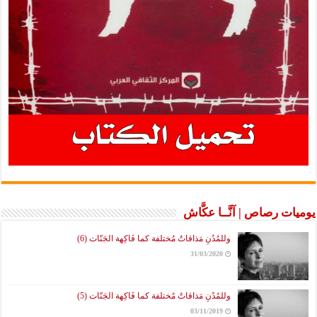
يوميات رصاص | آنَّــا عكَّاش
وللمُدُنِ مَذاقاتٌ مُختلفة كما فَاكِهة الجَنّات (6)
31/03/2020
وللمُدُنِ مَذاقاتٌ مُختلفة كما فَاكِهة الجَنّات (5)
03/11/2019