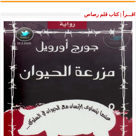
اقـــرأ | كتاب قلم رصاص