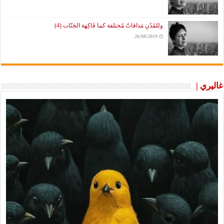
وللمُدُنِ مَذاقاتٌ مُختلفة كما فَاكِهة الجَنّات (4)
26/08/2019
غاليري |