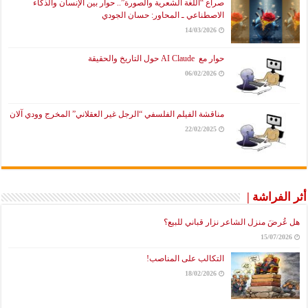
صراع “اللغة الشعرية والصورة”.. حوار بين الإنسان والذكاء
الاصطناعي ـ المحاور: حسان الجودي
14/03/2026
حوار مع AI Claude حول التاريخ والحقيقة
06/02/2026
مناقشة الفيلم الفلسفي “الرجل غير العقلاني” المخرج وودي آلان
22/02/2025
أثر الفراشة |
هل عُرضَ منزل الشاعر نزار قباني للبيع؟
15/07/2026
التكالب على المناصب!
18/02/2026