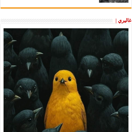
غاليري |