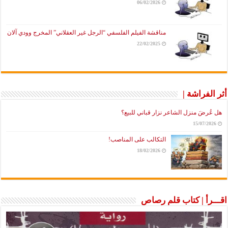
06/02/2026
مناقشة الفيلم الفلسفي “الرجل غير العقلاني” المخرج وودي آلان
22/02/2025
أثر الفراشة |
هل عُرضَ منزل الشاعر نزار قباني للبيع؟
15/07/2026
التكالب على المناصب!
18/02/2026
اقـــرأ | كتاب قلم رصاص