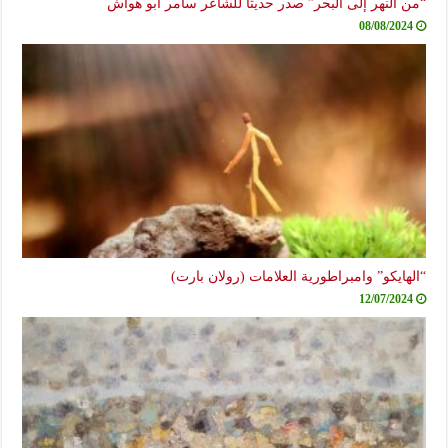
“من النهر إلى البحر” صدر حديثاً للشاعر سامر أبو هواش
08/08/2024
“الهايكو” وامبراطورية العلامات (رولان بارت)
12/07/2024