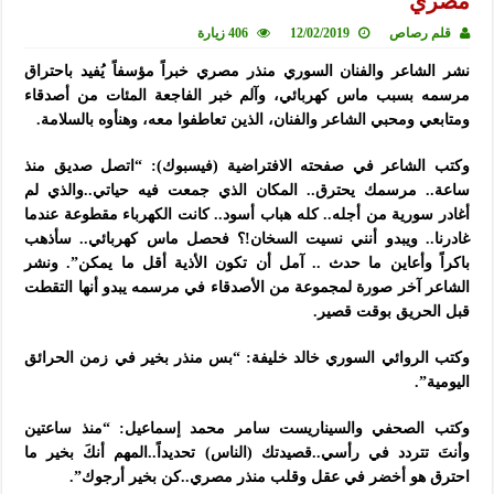
مصري
قلم رصاص
12/02/2019
406 زيارة
نشر الشاعر والفنان السوري منذر مصري خبراً مؤسفاً يُفيد باحتراق
مرسمه بسبب ماس كهربائي، وآلم خبر الفاجعة المئات من أصدقاء
ومتابعي ومحبي الشاعر والفنان، الذين تعاطفوا معه، وهنأوه بالسلامة.
وكتب الشاعر في صفحته الافتراضية (فيسبوك): “اتصل صديق منذ
ساعة.. مرسمك يحترق.. المكان الذي جمعت فيه حياتي..والذي لم
أغادر سورية من أجله.. كله هباب أسود.. كانت الكهرباء مقطوعة عندما
غادرنا.. ويبدو أنني نسيت السخان!؟ فحصل ماس كهربائي.. سأذهب
باكراً وأعاين ما حدث .. آمل أن تكون الأذية أقل ما يمكن”. ونشر
الشاعر آخر صورة لمجموعة من الأصدقاء في مرسمه يبدو أنها التقطت
قبل الحريق بوقت قصير.
وكتب الروائي السوري خالد خليفة: “بس منذر بخير في زمن الحرائق
اليومية”.
وكتب الصحفي والسيناريست سامر محمد إسماعيل: “منذ ساعتين
وأنتَ تتردد في رأسي..قصيدتك (الناس) تحديداً..المهم أنكَ بخير ما
احترق هو أخضر في عقل وقلب منذر مصري..كن بخير أرجوك”.