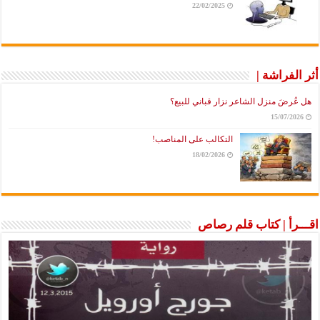
22/02/2025
أثر الفراشة |
هل عُرضَ منزل الشاعر نزار قباني للبيع؟
15/07/2026
التكالب على المناصب!
18/02/2026
اقـــرأ | كتاب قلم رصاص