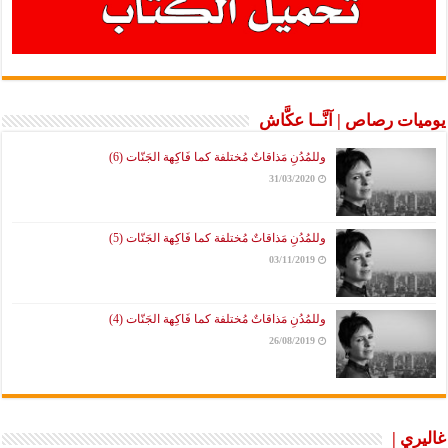
يوميات رصاص | آنَّــا عكَّاش
وللمُدُنِ مَذاقاتٌ مُختلفة كما فَاكِهة الجَنّات (6)
31/03/2020
وللمُدُنِ مَذاقاتٌ مُختلفة كما فَاكِهة الجَنّات (5)
03/11/2019
وللمُدُنِ مَذاقاتٌ مُختلفة كما فَاكِهة الجَنّات (4)
26/08/2019
غاليري |