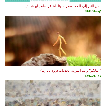
“من النهر إلى البحر” صدر حديثاً للشاعر سامر أبو هواش
08/08/2024
“الهايكو” وامبراطورية العلامات (رولان بارت)
12/07/2024