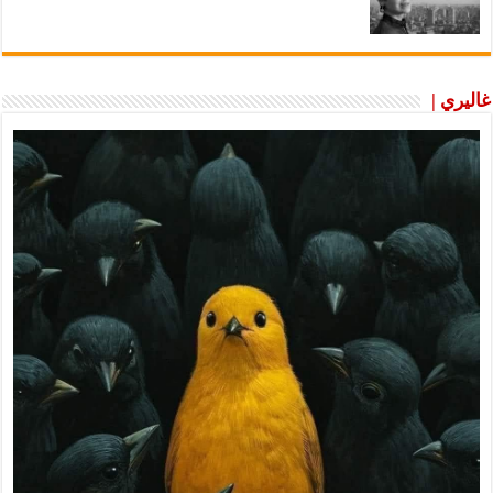
غاليري |