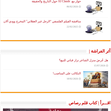
حوار مع AI Claude حول التاريخ والحقيقة
06/02/2026
مناقشة الفيلم الفلسفي “الرجل غير العقلاني” المخرج وودي آلان
22/02/2025
أثر الفراشة |
هل عُرضَ منزل الشاعر نزار قباني للبيع؟
15/07/2026
التكالب على المناصب!
18/02/2026
اقـــرأ | كتاب قلم رصاص