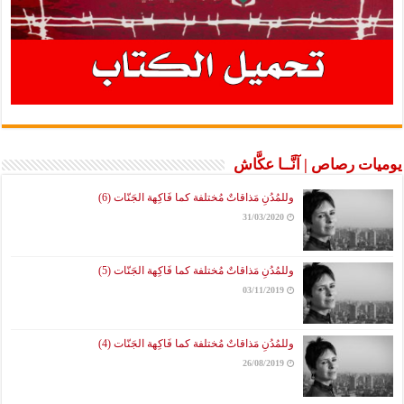
يوميات رصاص | آنَّــا عكَّاش
وللمُدُنِ مَذاقاتٌ مُختلفة كما فَاكِهة الجَنّات (6)
31/03/2020
وللمُدُنِ مَذاقاتٌ مُختلفة كما فَاكِهة الجَنّات (5)
03/11/2019
وللمُدُنِ مَذاقاتٌ مُختلفة كما فَاكِهة الجَنّات (4)
26/08/2019