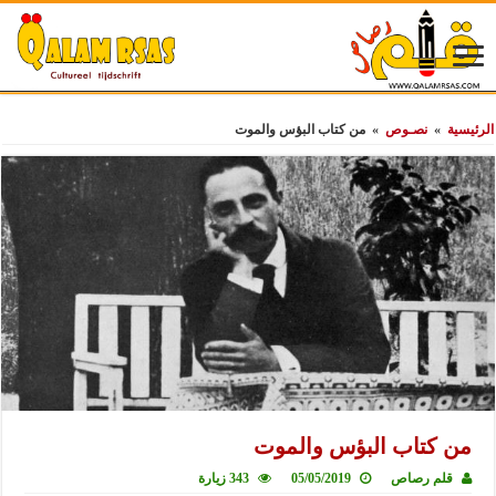
الرئيسية
»
نصـوص
»
من كتاب البؤس والموت
من كتاب البؤس والموت
قلم رصاص
05/05/2019
343 زيارة