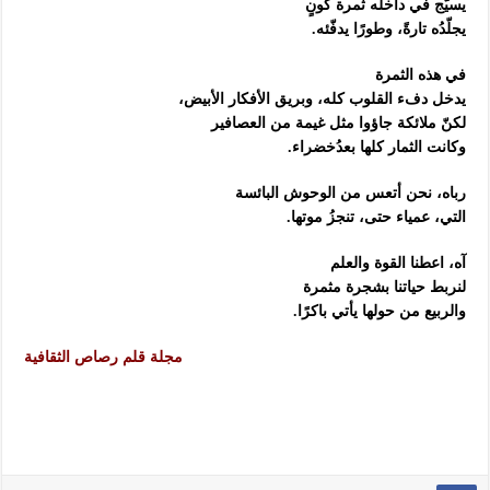
يسيّج في داخله ثمرة كونٍ
يجلّدُه تارةً، وطورًا يدفّئه.
في هذه الثمرة
يدخل دفء القلوب كله، وبريق الأفكار الأبيض،
لكنّ ملائكة جاؤوا مثل غيمة من العصافير
وكانت الثمار كلها بعدُخضراء.
رباه، نحن أتعس من الوحوش البائسة
التي، عمياء حتى، تنجزُ موتها.
آه، اعطنا القوة والعلم
لنربط حياتنا بشجرة مثمرة
والربيع من حولها يأتي باكرًا.
مجلة قلم رصاص الثقافية