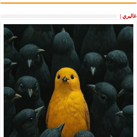
غاليري |