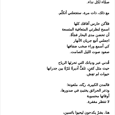
صمّاء لكل نداء.
مع ذلك، ذات مرة، ستجعلني أتكلّم.
فلأكن حارس آفاقك كلها
اسمح لنظرتي المتعافية المتسعة
أن تحضن مدى البحار فجأةً.
اجعلني أتبع جريان الأنهار
كي أسمع وراء صخب ضفافها
صعود صوت الليل الصامت.
قُدني عبر وديانك التي تحرثها الرياح
حيث مثل كفنٍ، تلفُّ أديرةٌ مُرّةٌ بين جدرانها
حيوات لم تعِش.
فالمدن الكبيرة، ربّاه، ملعونة؛
وذعر الحرائق يختبئ في صدورها،
أوقاتها محسوبة
لا تنتظر مغفرة.
هنا، بشرٌ يكدحون ليحيوا بائسين،