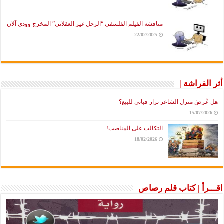
مناقشة الفيلم الفلسفي “الرجل غير العقلاني” المخرج وودي آلان
22/02/2025
أثر الفراشة |
هل عُرضَ منزل الشاعر نزار قباني للبيع؟
15/07/2026
التكالب على المناصب!
18/02/2026
اقـــرأ | كتاب قلم رصاص