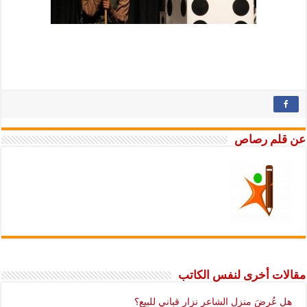
لم رصاص
ات أخرى لنفس الكاتب
 عُرضَ منزل الشاعر نزار قباني للبيع؟