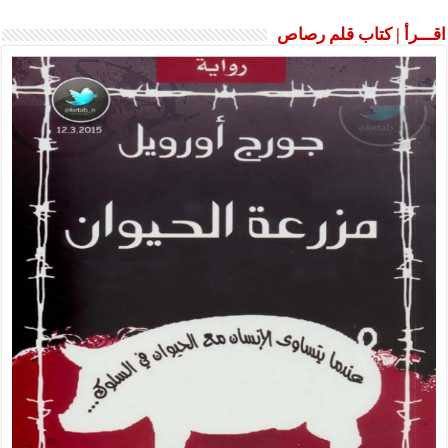
رأ | كتاب قلم رصاص