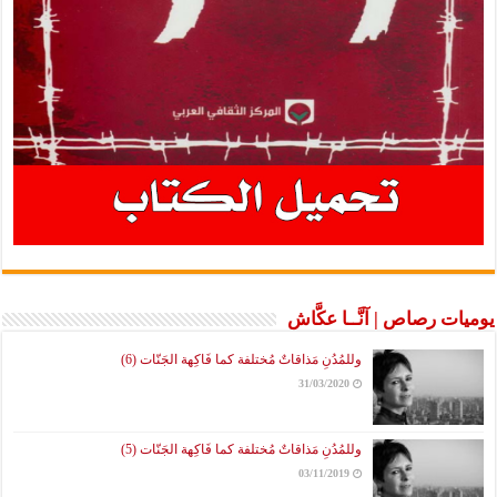
ت رصاص | آنَّــا عكَّاش
وللمُدُنِ مَذاقاتٌ مُختلفة كما فَاكِهة الجَنّات (6)
31/03/2020
وللمُدُنِ مَذاقاتٌ مُختلفة كما فَاكِهة الجَنّات (5)
03/11/2019