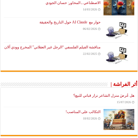
الاصطناعي ـ المحاور: حسان الجودي
14/03/2026
حوار مع AI Claude حول التاريخ والحقيقة
06/02/2026
مناقشة الفيلم الفلسفي “الرجل غير العقلاني” المخرج وودي آلان
22/02/2025
لفراشة |
ُرضَ منزل الشاعر نزار قباني للبيع؟
15/07/2
التكالب على المناصب!
18/02/2026