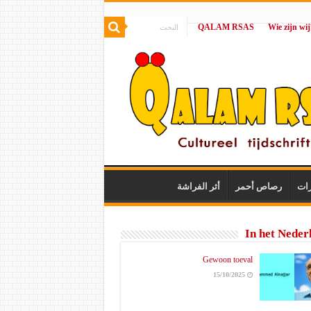
QALAM RSAS
|
رات
رصاص أحمر
أثر الفراشة
In het Neder
Gewoon toeval
15/10/2025