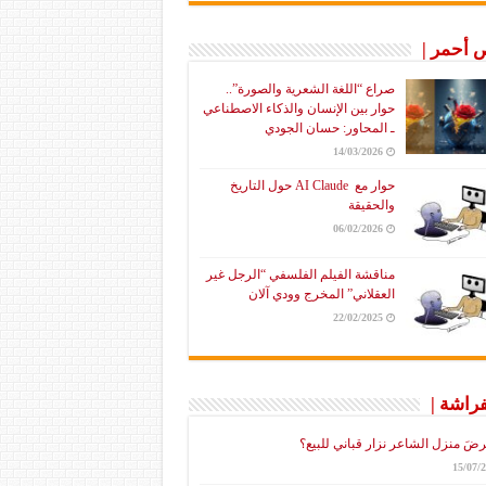
أحمر |
صراع “اللغة الشعرية والصورة”..
حوار بين الإنسان والذكاء الاصطناعي
ـ المحاور: حسان الجودي
14/03/2026
حوار مع AI Claude حول التاريخ
والحقيقة
06/02/2026
مناقشة الفيلم الفلسفي “الرجل غير
العقلاني” المخرج وودي آلان
22/02/2025
فراشة |
رضَ منزل الشاعر نزار قباني للبيع؟
15/07/