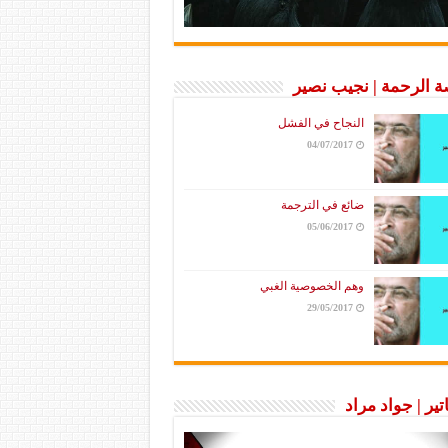
 الرحمة | نجيب نصير
النجاح في الفشل
04/07/2017
ضائع في الترجمة
05/06/2017
وهم الخصوصية الغبي
29/05/2017
تير | جواد مراد