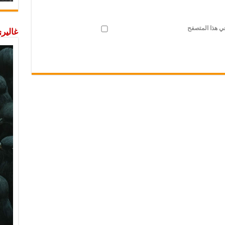
في هذا المتصفح
غاليري