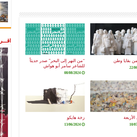
اقـــ
من بقايا وطن
“من النهر إلى البحر” صدر حديثاً
للشاعر سامر أبو هواش
22/0
08/08/2024
الأربعة
زخة هايكو
13/06/2024
10/0