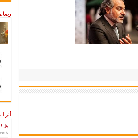
رصاص 
أثر ال
هل عُ
2026