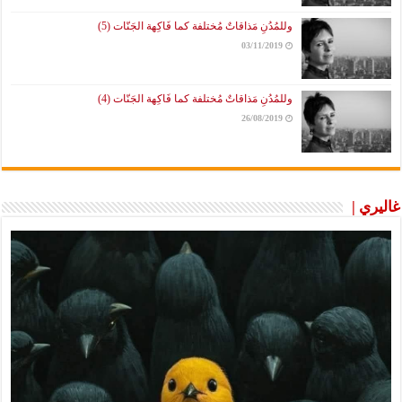
وللمُدُنِ مَذاقاتٌ مُختلفة كما فَاكِهة الجَنّات (5)
03/11/2019
وللمُدُنِ مَذاقاتٌ مُختلفة كما فَاكِهة الجَنّات (4)
26/08/2019
غاليري |