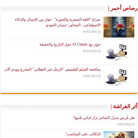
رصاص أحمر |
صراع “اللغة الشعرية والصورة”.. حوار بين الإنسان والذكاء
الاصطناعي ـ المحاور: حسان الجودي
14/03/2026
حوار مع AI Claude حول التاريخ والحقيقة
06/02/2026
مناقشة الفيلم الفلسفي “الرجل غير العقلاني” المخرج وودي آلان
22/02/2025
أثر الفراشة |
هل عُرضَ منزل الشاعر نزار قباني للبيع؟
15/07/2026
التكالب على المناصب!