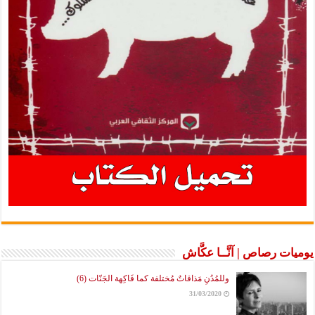
يوميات رصاص | آنَّــا عكَّاش
وللمُدُنِ مَذاقاتٌ مُختلفة كما فَاكِهة الجَنّات (6)
31/03/2020