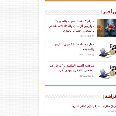
أحمر |
صراع “اللغة الشعرية والصورة”..
حوار بين الإنسان والذكاء الاصطناعي
ـ المحاور: حسان الجودي
14/03/2026
حوار مع AI Claude حول التاريخ
والحقيقة
06/02/2026
مناقشة الفيلم الفلسفي “الرجل غير
العقلاني” المخرج وودي آلان
22/02/2025
فراشة |
رضَ منزل الشاعر نزار قباني للبيع؟
15/07/