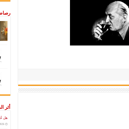
رصاص 
أثر ال
هل عُ
2026