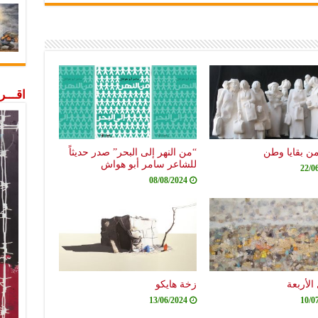
اقـــ
من بقايا وطن
“من النهر إلى البحر” صدر حديثاً
للشاعر سامر أبو هواش
22/0
08/08/2024
الأربعة
زخة هايكو
13/06/2024
10/0