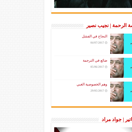
 الرحمة | نجيب نصير
النجاح في الفشل
04/07/2017
ضائع في الترجمة
05/06/2017
وهم الخصوصية الغبي
29/05/2017
تير | جواد مراد