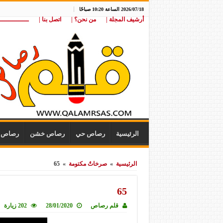
2026/07/18 الساعة 10:20 صباحًا
أرشيف المجلة |
من نحن؟ |
اتصل بنا |
ـــــــــــــــ
الرئيسية
رصاص حي
رصاص خشن
رصاص ن
الرئيسية
»
صرخاتٌ مكتومة
»
65
65
قلم رصاص
28/01/2020
202 زيارة