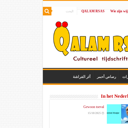
QALAM RSAS
|
رات
رصاص أحمر
أثر الفراشة
In het Neder
Gewoon toeval
15/10/2025