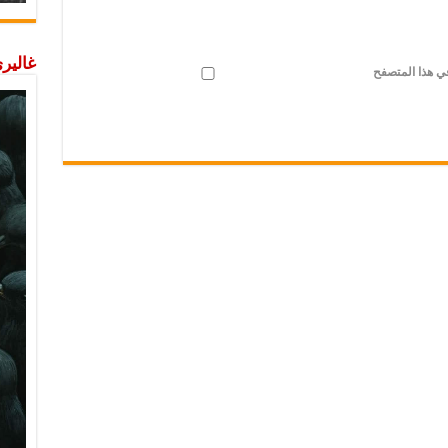
غاليري
في هذا المتصفح