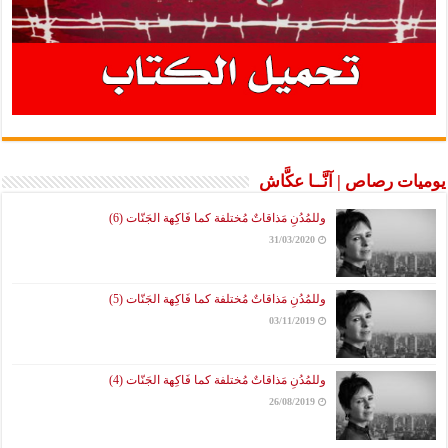
يوميات رصاص | آنَّــا عكَّاش
وللمُدُنِ مَذاقاتٌ مُختلفة كما فَاكِهة الجَنّات (6)
31/03/2020
وللمُدُنِ مَذاقاتٌ مُختلفة كما فَاكِهة الجَنّات (5)
03/11/2019
وللمُدُنِ مَذاقاتٌ مُختلفة كما فَاكِهة الجَنّات (4)
26/08/2019