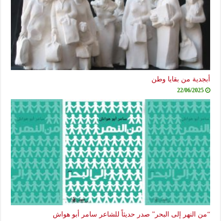
أبجدية من بقايا وطن
22/06/2025
“من النهر إلى البحر” صدر حديثاً للشاعر سامر أبو هواش