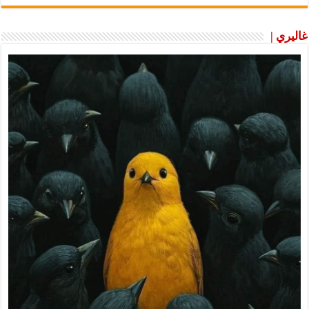
غاليري |