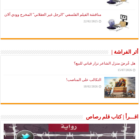
مناقشة الفيلم الفلسفي “الرجل غير العقلاني” المخرج وودي آلان
22/02/2025
أثر الفراشة |
هل عُرضَ منزل الشاعر نزار قباني للبيع؟
15/07/2026
التكالب على المناصب!
18/02/2026
اقـــرأ | كتاب قلم رصاص