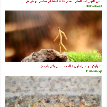
“من النهر إلى البحر” صدر حديثاً للشاعر سامر أبو هواش
08/08/2024
“الهايكو” وامبراطورية العلامات (رولان بارت)
12/07/2024