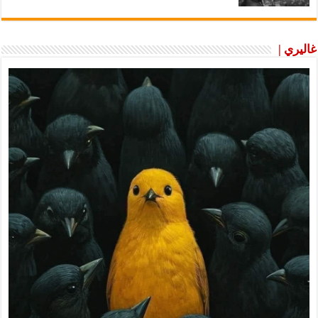
غاليري |