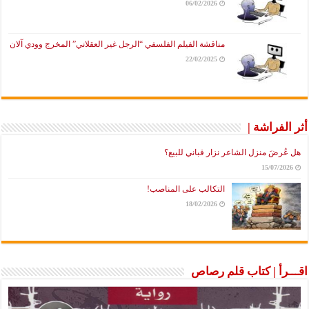
06/02/2026
مناقشة الفيلم الفلسفي “الرجل غير العقلاني” المخرج وودي آلان
22/02/2025
أثر الفراشة |
هل عُرضَ منزل الشاعر نزار قباني للبيع؟
15/07/2026
التكالب على المناصب!
18/02/2026
اقـــرأ | كتاب قلم رصاص