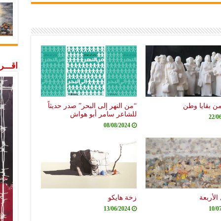
اقـــ
من بقايا وطن
“من النهر إلى البحر” صدر حديثاً
للشاعر سامر أبو هواش
22/0
08/08/2024
الأربعة
زخة هايكو
13/06/2024
10/0