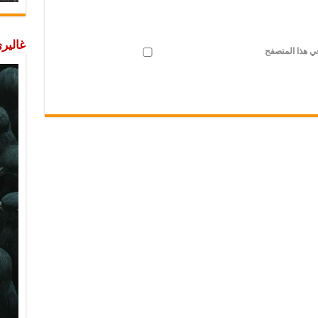
غاليري
في هذا المتصفح