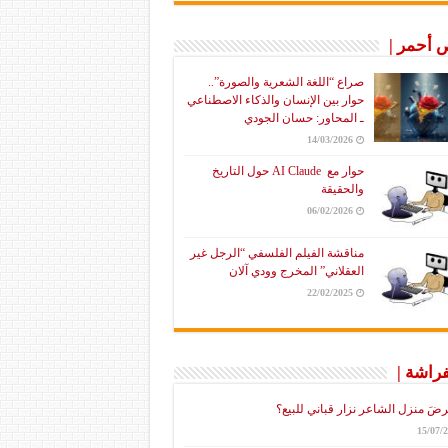
أحمر |
صراع “اللغة الشعرية والصورة”..
حوار بين الإنسان والذكاء الاصطناعي
ـ المحاور: حسان الجودي
14/03/2026
حوار مع AI Claude حول التاريخ
والحقيقة
06/02/2026
مناقشة الفيلم الفلسفي “الرجل غير
العقلاني” المخرج وودي آلان
22/02/2025
فراشة |
رضَ منزل الشاعر نزار قباني للبيع؟
15/07/