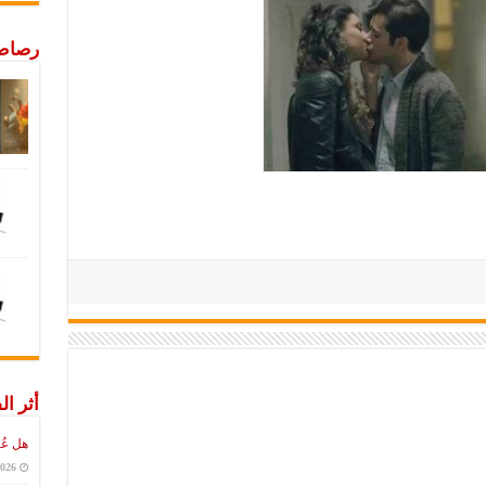
رصاص 
أثر ال
هل عُ
2026