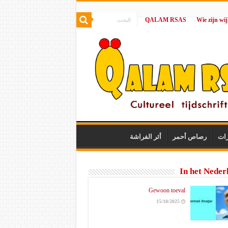
QALAM RSAS
|
رات
رصاص أحمر
أثر الفراشة
In het Neder
Gewoon toeval
15/10/2025