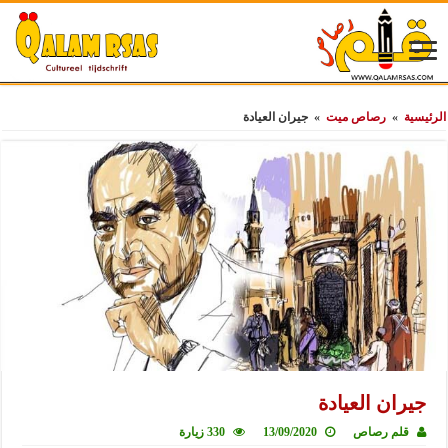
الرئيسية
»
رصاص ميت
»
جيران العيادة
جيران العيادة
قلم رصاص
13/09/2020
330 زيارة