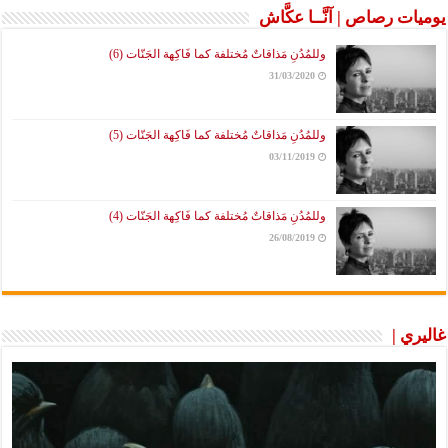
يوميات رصاص | آنَّــا عكَّاش
وللمُدُنِ مَذاقاتٌ مُختلفة كما فَاكِهة الجَنّات (6)
31/03/2020
وللمُدُنِ مَذاقاتٌ مُختلفة كما فَاكِهة الجَنّات (5)
03/11/2019
وللمُدُنِ مَذاقاتٌ مُختلفة كما فَاكِهة الجَنّات (4)
26/08/2019
غاليري |