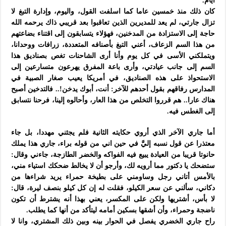
أيام.
كان ذلك منذ خمسين عاما كما اسلفت القول، واليوم، وإدارة التبغ لا
تزال جارتي، لم يعد للمديرين الذين تعاقبوا بعد قريبي ذاك يرحمه الله
حاجة إلى الاستزادة من المدخنين، فهؤلاء يتسابقون إلى اقتناء بضاعتهم
من هذا السم الزعاف، أعني التبغ بأصنافه المتعددة، زرافات ووحدانا،
ويتملكني الأسى في كل يوم وأنا أرى الشاحنات تغص بصناديق هذا
السم إلى جانب عيادتي، وأرى باعة المفرق يهرعون متسارعين إلى
الاستحواذ على هذه الصناديق، في أمريكا يعيب صغار الصبية في
المدارس رفاقهم بقول أحدهم للآخر: أنت، أبوك يدخن!.. فالتدخين أصبح
هناك عارا.. هم قرروا التخلص من هذا العار، وأحالوه إلينا، فرحنا نتسابق
إلى الغطس فيه.
أما جاري الآخر الذي أروي حكايته الثانية فلم يجئني مهددا، بل جاء
معتذرا عن قول نسبه إليَّ في حين اني من قوله براء، جاري هذا يملك
حانوتا قريبا من العيادة يبيع فيه الفواكه والخضر الطازجة، جاءني وقال:
ستضحك يا دكتور مما أرويه لك، وأرجو أن لا يخالط ضحكك استياء مني،
بالأمس أتاني رجل وساومني على بطيخة حمراء يريد شراءها من
دكاني، سألني عن سعر الكيلو، فقلت له إن كل كيلو بنصف ليرة، قال:
لا بأس، أشتريها ولكن على المكسر، يعني بهذا أنه يشترط أن تكون
ناضجة وحمراء، وأن أشقها بسكين أمامه ليتأكد من أنها كما يطلب.
راح جاري الخضري يفصل في الحوار بينه وبين ذلك المشتري، وانا لا