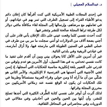
د. عبدالسلام العجيلي |
في إحدى المجلات الطبية الأمريكية التي كنت أقرأها كان إعلان دائم
يدعو الأطباء القراء إلى تسجيل الطرف التي تمر بهم في عياداتهم، أو
في تعاملهم مع مرضاهم، وإرسالها إلى المجلة لقاء مكافأة مائتي دولار
لكل طرفة تراها المجلة صالحة للنشر وتنشر فيها.
كنت أحدث نفسي كلما وقعت عيني على ذلك الإعلان بأني قادر على أن
أجني بضعة آلاف من الدولارات لو أنني سجلت ما مر بي من طرف في
عملي الطبي في السنين الطويلة التي مارسته فيها، ولا أزال أمارسه،
في عيادتي الريفية وفي بلدتي النائية.
غير أن أمرين على الأقل كانا يحولان بيني وبين أن أقدم على تنفيذ ما
كانت نفسي تحدثني به في هذا السبيل، أول الأمرين هو عدم وثوقي من
قدرتي على التعبير بلغة إنكليزية مناسبة للحكايات التي أسجلها، إذ إسن
لغتي الأجنبية التي أحسنها هي الفرنسية لا الإنكليزية، والأمر الثاني هو
شكّي من أن ما أراه أنا ومن حولي وقراء العربية مستساغاً وطريفا في
تلك الحكايات لن يكون له الوقع نفسه عند زملائي الأمريكيين من
محرري المجلة وقرائها.
لذلك آثرت أن أوفر على نفسي كتابة الطُّرف الكثيرة التي أجدها تصلح
للنشر، وأن أبثها بين الحين والحين في أحاديثي وفي مقالاتي في
الدوريات وفي محاضراتي في المحافل الثقافية.