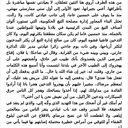
من هذه الطرف أروي هنا اثنتين تتعلقان، لا بعيادتي نفسها مباشرة بل
بأطرافها، أعني بجيرانها، تعود الأولى إلى أول سني ممارستي مهنتي،
منذ ما ينوف على خمسين عاما، إلى جانب عيادتي كانت، ولا زالت،
تحتل البناء المجاور إدارة مصلحة التبغ الحكومية، التي تستورد ألوان
أصناف التبغ من المدن الرئيسية في بلادنا وتبيعها للمواطنين عندنا
بالجملة، منذ خمسين عاما لم يكن سكان منطقتنا بكثرتهم اليوم، ولا كان
التدخين فاشيا فشوه اليوم، كان من صالح إدارة التبغ أن يكثر المدخنون
لتكثر أرباحها، وفي ذات يوم جاءني زائرا عيادتي مدير تلك الدائرة
جارتي، وبيني وبينه شيء من القرابة، وقال لي ضاحكا: يا فلان، إقناع
المرضى الذين يقصدونك بأنك طبيب غير حاذق، وأشجعهم على أن
يهجروك إلى الطبيب الآخر في بلدتنا ابتسمت وأنا أسمع هذه الكلمات
من جاري، وقلت له: خير إن شاء الله يا خال.. ما الذي يدفعك إلى أن
تفعل هذا ضدي؟ قال: يدفعني إليه ما تقوله لكل مريض يفد عليك، أو
لمعظم مرضاك، مشيرا عليهم بأن يهجروا التدخين هجرا باتا إذا أرادوا
الفائدة من مداواتك لهم، إذا أخذوا بنصائحك وهجر كل الناس حرق
السيكارات وتدخين الأراكيل، من أين نعيش نحن يا ابن أختي؟!
لم أملك غير أن أضحك من هذا التهديد الذي وجِّه إلي، والذي لم ينفذ في
الحقيقة، فلا المدير وقف عند باب عيادتي ينفر الناس من معالجتي
إياهم، ولا انقطعت أنا عن نصح مرضاي بالاقلاع عن التدخين لبلوغ
الشفاء أو للتوقي من أمراض خطيرة محتملة إصابتهم بها فيما يأتي من