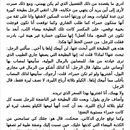
ادري ما يقصده من ذلك التفصيل الذي لم يكن يهمني، ومع ذلك صبرت
لأرى إلى أين يريد أن ينتهي من حكايته، قال: انتقي الرجل بطيخة كبيرة
تزن عدة كيلوات، وبعد ان وزنتها أخذت السكين لاشقها وانا على ثقة من
أنها ستكون حمراء كما طلب الشاري وكما توقعت أنا تكون فوجئت
بخيبة توقعي، على المكسر كانت تلك البطيخة بيضاء اللب، أبعد ما
تكون عن النضج، ماذا أفعل؟ إنها ستكون خسارة غير هينة لي، بادرت
فقلت للرجل: من حسن الحظ أنها هكذا.
هذه هي البطيخة التي أبحث عنها، لن أبيعك إياها يا أخي.. سألني الرجل:
تبحث عنها؟ لماذا؟ قلت له: إنها البطيخة التي يصفها جاري الطبيب الذي
ترى عيادته من هنا، للمصابين بالرمال البولية، سأبيعها لمصاب بها
أوصاني على مثلها، قال الرجل: أنا كذلك أشكو من الرمال في مجاري
البول، أشتريها ولو لم تكن حمراء، قلت: أرجوك، سأبيعها لذلك المصاب
بأغلى مما أبيعك إياها.. الكيلو بثلاثة أرباع الليرة، لا نصف ليرة فقط، قال
الرجل:
ولا يهمك، أنا اشتريها بهذا السعر الذي تريده.
وأضاف جاري يقول: وبعت تلك البطيخة غير الناضجة للرجل نفسه كل
كيلو بثلاثة أرباع الليرة، بعد أن كنت أتهيأ لبيعها الكيلو بنصف ليرة لو
كانت حمراء مستوية النضج!
وكما توقع جاري الدكاني، ضحكت، قال هو: جئتك كي تسامحني من
الكذبة البيضاء التي كذبتها عليك، حين نسبت إليك وصفة طبية لم تصفها