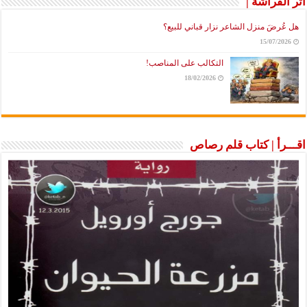
أثر الفراشة |
هل عُرضَ منزل الشاعر نزار قباني للبيع؟
15/07/2026
التكالب على المناصب!
18/02/2026
اقـــرأ | كتاب قلم رصاص