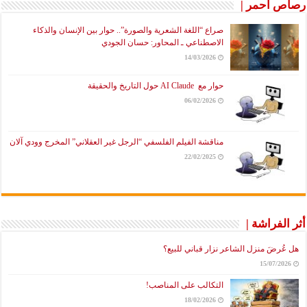
رصاص أحمر |
صراع “اللغة الشعرية والصورة”.. حوار بين الإنسان والذكاء
الاصطناعي ـ المحاور: حسان الجودي
14/03/2026
حوار مع AI Claude حول التاريخ والحقيقة
06/02/2026
مناقشة الفيلم الفلسفي “الرجل غير العقلاني” المخرج وودي آلان
22/02/2025
أثر الفراشة |
هل عُرضَ منزل الشاعر نزار قباني للبيع؟
15/07/2026
التكالب على المناصب!
18/02/2026