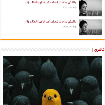
وللمُدُنِ مَذاقاتٌ مُختلفة كما فَاكِهة الجَنّات (5)
03/11/2019
وللمُدُنِ مَذاقاتٌ مُختلفة كما فَاكِهة الجَنّات (4)
26/08/2019
غاليري |