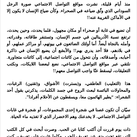
منذ أيام قليلة، نشرت مواقع التواصل الاجتماعي صورة الرجل
السوداني الذي وثّق ضياعه في الصحراء. وكأن ضياع الإنسان لا يكون إلا
في الأماكن الغريبة عنه!!
أن تضيع في غابة أو صحراء أو مكان مجهول، قلما يحدث، وحين يحدث،
ترتفع نسبة الأدرينالين في جسم الإنسان، وتستنفر طاقاته، وقدراته،
وأمله بالنجاة أيضاً. أما أولئك الضائعون في بيوتهم، أو مراكز عملهم، أو
في بلادهم، فلا أحد يدري بهم!! والأبشع أن يضيع الإنسان في ذاكرة
أحبابه، وأصدقائه، وأن نتحول من كائنات اجتماعية، إلى كائنات متجاورة.
نلتقي عبر مواقع التواصل الاجتماعي، نضع لبعضنا اللايكات، ونكتب
التعليقات، ليسقط عنّا واجب التواصل معهم!!
هذا (التعليب) العاطفي، و(بسترت) الأشواق، و(تقنين) الرغبات،
والمحاولات البائسة لبعث الروح في جسد الكلمات، يذكرني بقول أحد
الشعراء: “يطير الهائمون معا، ويسقطون عن الأحلام أفرادا”.
سيّان أن تكون غصنا في شجرة إحدى المجموعات، أو شجرة في غابات
التواصل الاجتماعي. لا يخدعنك وهم الاخضرار الذي لا تغذيه ماء الحياة.
ذات يوم قررت أن أكتب كتابا عن الحب. وصرت أبحث في كل الكتب
التي تقع تحت يدي عن تعريف للحب. وكلما عثرت على تعريف، كنت