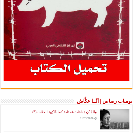
يوميات رصاص | آنَّــا عكَّاش
وللمُدُنِ مَذاقاتٌ مُختلفة كما فَاكِهة الجَنّات (6)
31/03/2020