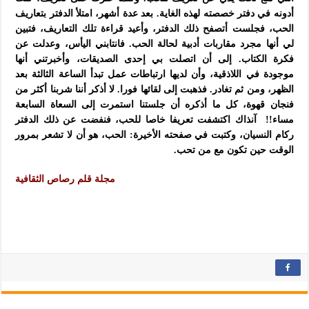
أدونه في دفتر خصصته لهذه الغاية. بعد عدة أشهر، امتلأ الدفتر بتعاريف
الحب، فجلست أتصفح ذلك الدفتر، وأعيد قراءة تلك التعاريف، فتبين
لي أنها مجرد مقاربات أدبية لحالة الحب. فانتابني اليأس، وعدلت عن
فكرة الكتاب. إلى أن اتصلت بي إحدى الصديقات، وأخبرتني أنها
موجودة في اللاذقية، وأن لديها ارتباطات عمل تبدأ الساعة الثالثة بعد
الظهر، ومن ثم تغادر. فذهبت إلى لقائها فورا. لا أذكر أننا شربنا أكثر من
فنجان قهوة، كل ما أذكره أن جلستنا استمرت إلى السعاة السابعة
مساء!! آنذاك اكتشفت تعريفا خاصا للحب، فنفضت عن ذلك الدفتر
ركام النسيان، وكتبت في صفحته الأخيرة: الحب، هو أن لا تشعر بمرور
الوقت حين تكون مع من تحب.
مجلة قلم رصاص الثقافية