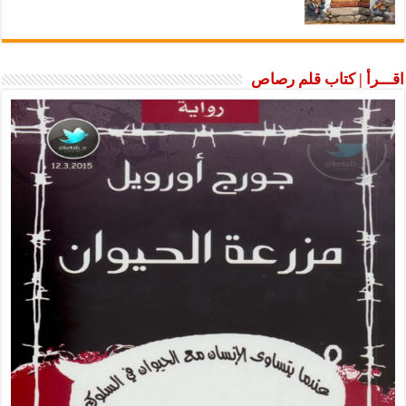
اقـــرأ | كتاب قلم رصاص