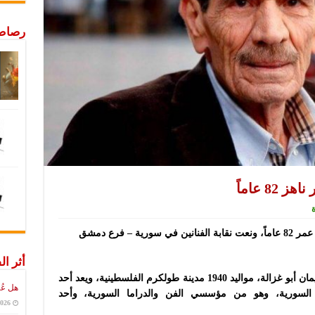
رصاص 
8 عاماً
توفي الممثل السوري القدير بسام لطفي عن عمر 82 عاماً، ونعت نقابة الفنانين في سورية – فرع دمشق
أثر ال
بسام لطفي، واسمه الكامل بسام لطفي سليمان أبو غزالة، مواليد 1940 مدينة طولكرم الفلسطينية، ويعد أحد
هل عُ
ا السورية، وهو من مؤسسي الفن والدراما السورية، وأحد
2026