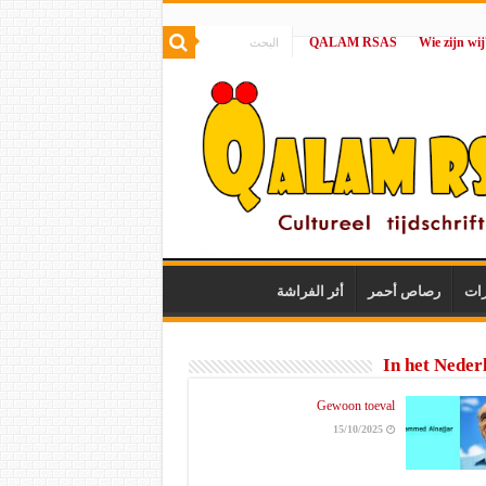
QALAM RSAS
|
رات
رصاص أحمر
أثر الفراشة
In het Neder
Gewoon toeval
15/10/2025