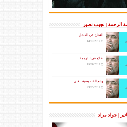
 الرحمة | نجيب نصير
النجاح في الفشل
04/07/2017
ضائع في الترجمة
05/06/2017
وهم الخصوصية الغبي
29/05/2017
تير | جواد مراد