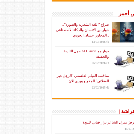
أحمر |
صراع “اللغة الشعرية والصورة”..
حوار بين الإنسان والذكاء الاصطناعي
ـ المحاور: حسان الجودي
14/03/2026
حوار مع AI Claude حول التاريخ
والحقيقة
06/02/2026
مناقشة الفيلم الفلسفي “الرجل غير
العقلاني” المخرج وودي آلان
22/02/2025
فراشة |
رضَ منزل الشاعر نزار قباني للبيع؟
15/07/