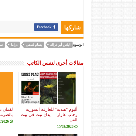
Facebook
شاركها
الوسوم
الياس أبو غزالة
بسام لطفي
دراما
سو
مقالات أخرى لنفس الكاتب
ألبوم “هندبة” للعازفة السورية
لقمان د
رحاب عازار… إبداع نبت في بيت
بالصرما
الفن
2/2026
15/03/2026