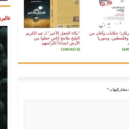
غاليري
مّان! حكايات وأغان من
“بكاء الحقل الأخير” لـ عبد الكريم
 وفلسطين، وسوريا
البليخ ملامح أناسٍ جعلوا من
.
الأرض امتداداً لكرامتهم
13/09/2025
16/0
 مشار إليها بـ
*