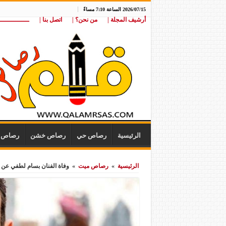
2026/07/15 الساعة 7:10 مساءً
أرشيف المجلة |
من نحن؟ |
اتصل بنا |
ـــــــــــــــ
الرئيسية
رصاص حي
رصاص خشن
رصاص ن
الرئيسية
»
رصاص ميت
»
وفاة الفنان بسام لطفي عن عمر نا