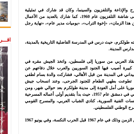
رح والإذاعة والتلفزيون والسينما، وكان قد شارك في تمثيلية
«الغريب»، وهي أول عمل درامي عُرض على شاشة التلفزيون عام 1960، كما شارك بالعديد من الأعمال
ن هذا الزمان»، «إخوة التراب»، «يوميات مدير عام»، «نهاية رجل
اقـــ
ه طولكرم، حيث درس في المدرسة الفاضلية التاريخية بالمدينة،
دارس المدينة.
19، وصل جيش الإنقاذ العربي من سوريا إلى فلسطين، واتخذ الجيش مقره في
كبيرة أصيب فيها الجنود السوريين والعرب خلال دفاعهم عن
داني في المدينة من قبل الأهالي، فشاركت والدة بسام لطفي
ا تطوعت بطهي الطعام للجنود الجرحى، وعند انسحاب جيش
سوريا على أمل العودة إلى مدينة طولكرم بعد حوالي شهر، ومن
هناك بدأ بسام لطفي نشاطه الفني والمسرحي في دمشق عام 1957، حيث بدأ بتقديم أولى أعماله المسرحية
ت الفنية السورية، كنادي الشباب العربي، والمسرح القومي
ح الوطني الفلسطيني.
عاد بسام لطفي إلى مدينة طولكرم لفترة من الزمن وذلك في عام 1967 قبل الحرب النكسة، وفي يونيو 1967