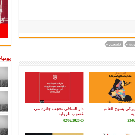
رية
فلسطين
يوميات
يركي يسوح العالم…
دار الساقي تحجب جائزة مي
ية
غصوب للرواية
02/02/2026
23/0