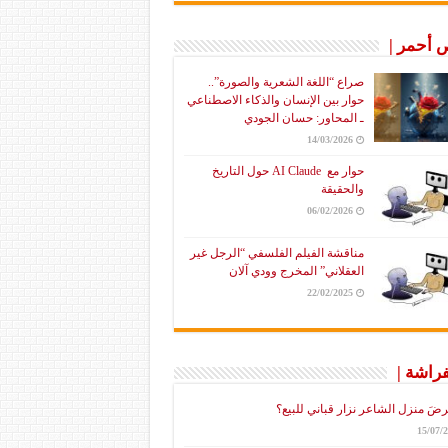
أحمر |
صراع “اللغة الشعرية والصورة”..
حوار بين الإنسان والذكاء الاصطناعي
ـ المحاور: حسان الجودي
14/03/2026
حوار مع AI Claude حول التاريخ
والحقيقة
06/02/2026
مناقشة الفيلم الفلسفي “الرجل غير
العقلاني” المخرج وودي آلان
22/02/2025
فراشة |
رضَ منزل الشاعر نزار قباني للبيع؟
15/07/