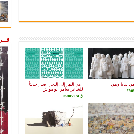
اقـــ
من بقايا وطن
“من النهر إلى البحر” صدر حديثاً
للشاعر سامر أبو هواش
22/0
08/08/2024