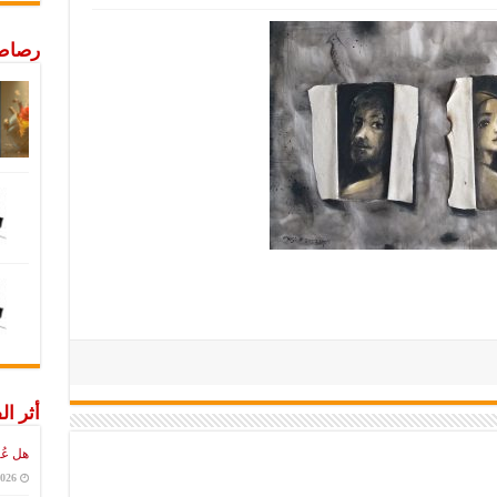
رصاص 
أثر ال
هل عُ
2026