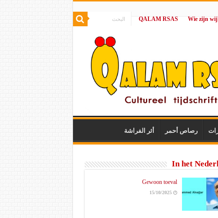
QALAM RSAS
|
رات
رصاص أحمر
أثر الفراشة
In het Neder
Gewoon toeval
15/10/2025