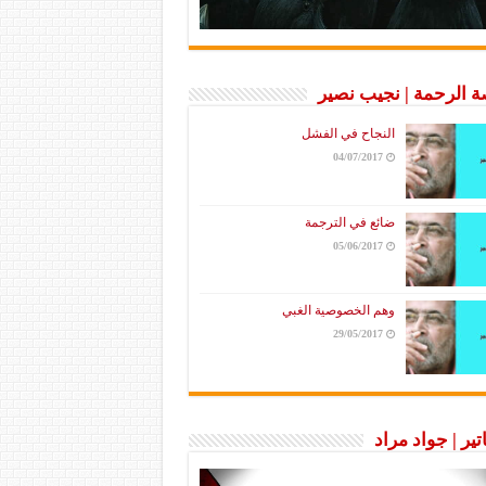
 الرحمة | نجيب نصير
النجاح في الفشل
04/07/2017
ضائع في الترجمة
05/06/2017
وهم الخصوصية الغبي
29/05/2017
تير | جواد مراد