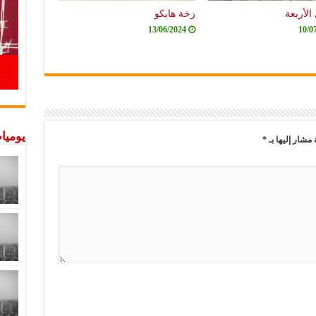
الأربعة
زخة هايكو
13/06/2024
10/0
يوميات
 مشار إليها بـ
*