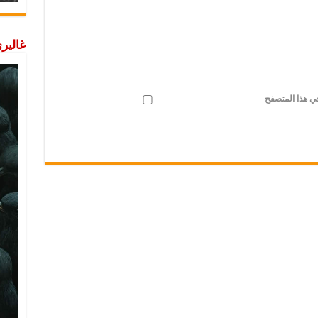
غاليري
في هذا المتصفح