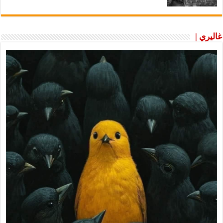
غاليري |