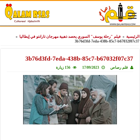
الرئيسية
»
فيلم "رحلة يوسف" السوري يحصد ذهبية مهرجان تارانتو في إيطاليا
»
3b76d3fd-7eda-438b-85c7-b67032f07c37
3b76d3fd-7eda-438b-85c7-b67032f07c37
قلم رصاص
17/09/2023
156 زيارة