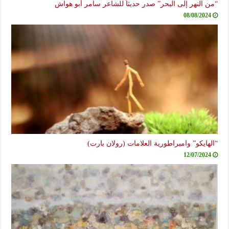
“من النهر إلى البحر” صدر حديثاً للشاعر سامر أبو هواش
08/08/2024
“الهايكو” وامبراطورية العلامات (رولان بارت)
12/07/2024