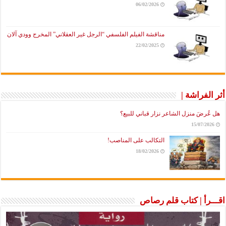
06/02/2026
مناقشة الفيلم الفلسفي “الرجل غير العقلاني” المخرج وودي آلان
22/02/2025
أثر الفراشة |
هل عُرضَ منزل الشاعر نزار قباني للبيع؟
15/07/2026
التكالب على المناصب!
18/02/2026
اقـــرأ | كتاب قلم رصاص