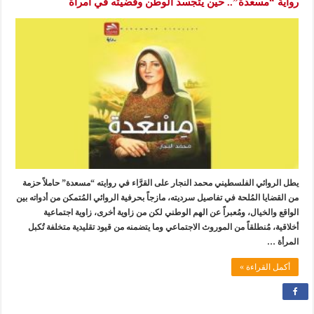
رواية “مسعدة”.. حين يتجسد الوطن وقضيته في امرأة
يطل الروائي الفلسطيني محمد النجار على القرَّاء في روايته “مسعدة” حاملاً حزمة
من القضايا المُلحة في تفاصيل سرديته، مازجاً بحرفية الروائي المُتمكن من أدواته بين
الواقع والخيال، ومُعبراً عن الهم الوطني لكن من زاوية أخرى، زاوية اجتماعية
أخلاقية، مُنطلقاً من الموروث الاجتماعي وما يتضمنه من قيود تقليدية متخلفة تُكبل
المرأة …
أكمل القراءة »