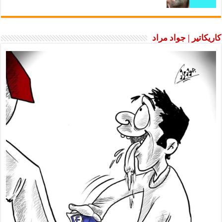
كاريكاتير | جواد مراد