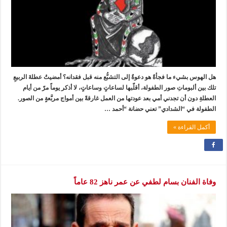
هل الهوس بشيء ما فجأةً هو دعوةٌ إلى التشبُّع منه قبل فقدانه؟ أمضيتُ عطلةَ الربيعِ
تلك بين ألبوماتِ صور الطفولة، أقلّبها لساعاتٍ وساعاتٍ، لا أذكر يوماً مرّ من أيام
العطلةِ دون أن تجدني أمي بعد عودتها من العمل غارقةً بين أمواج مربَّعةٍ من الصور.
الطفولة في “الشدادي” تعني حضانة “أحمد …
أكمل القراءة »
وفاة الفنان بسام لطفي عن عمر ناهز 82 عاماً