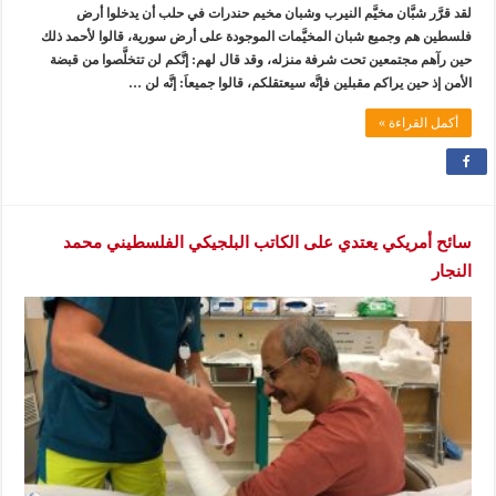
لقد قرَّر شبَّان مخيَّم النيرب وشبان مخيم حندرات في حلب أن يدخلوا أرض
فلسطين هم وجميع شبان المخيَّمات الموجودة على أرض سورية، قالوا لأحمد ذلك
حين رآهم مجتمعين تحت شرفة منزله، وقد قال لهم: إنَّكم لن تتخلَّصوا من قبضة
الأمن إذ حين يراكم مقبلين فإنَّه سيعتقلكم، قالوا جميعاَ: إنَّه لن …
أكمل القراءة »
سائح أمريكي يعتدي على الكاتب البلجيكي الفلسطيني محمد
النجار