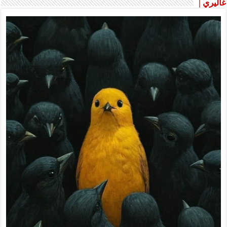
غاليري |