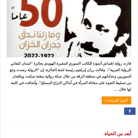
فازت رواية (قماش أسود) للكاتب السوري المغيرة الهويدي بجائزة “غسان كنفاني
للرواية العربية”، وقالت رزان إبراهيم رئيسة لجنة الجائزة، إن “الرواية رصدت وجع
السوريين وعذاباتهم في منطقة الرقة من خلال حبكة روائية متقنة تمكنت وباقتدار
من تسليط الضوء على معاناة المرأة في أماكن النزاع المسلح”. وأضافت في كلمة
لها خلال …
أكمل القراءة »
أبعد من الحياة