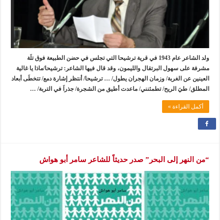
ولد الشاعر عام 1943 في قرية ترشيحا التي تجلس في حضن الطبيعة فوق تلَة
مشرفة على سهول البرتقال والليمون، وقد قال فيها الشاعر: ترشيحا/ماذا يا غالية
العينين عن الغربة/ وزمان الهجران يطول/ … ترشيحا/ أنتظر إشارة دمع/ تتخطَى أبعاد
المطلق/ طيَ الريح/ تطمئنني/ ماعدت أطيق من الشجرة/ جذراَ في التربة/ …
أكمل القراءة »
“من النهر إلى البحر” صدر حديثاً للشاعر سامر أبو هواش