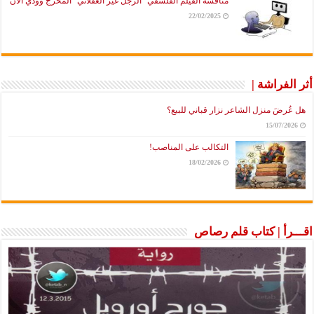
مناقشة الفيلم الفلسفي “الرجل غير العقلاني” المخرج وودي آلان
22/02/2025
أثر الفراشة |
هل عُرضَ منزل الشاعر نزار قباني للبيع؟
15/07/2026
التكالب على المناصب!
18/02/2026
اقـــرأ | كتاب قلم رصاص