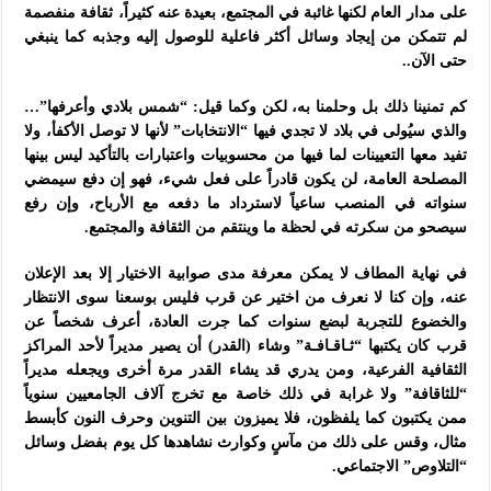
على مدار العام لكنها غائبة في المجتمع، بعيدة عنه كثيراً، ثقافة منفصمة
لم تتمكن من إيجاد وسائل أكثر فاعلية للوصول إليه وجذبه كما ينبغي
حتى الآن..
كم تمنينا ذلك بل وحلمنا به، لكن وكما قيل: “شمس بلادي وأعرفها”…
والذي سيُولى في بلاد لا تجدي فيها “الانتخابات” لأنها لا توصل الأكفأ، ولا
تفيد معها التعيينات لما فيها من محسوبيات واعتبارات بالتأكيد ليس بينها
المصلحة العامة، لن يكون قادراً على فعل شيء، فهو إن دفع سيمضي
سنواته في المنصب ساعياً لاسترداد ما دفعه مع الأرباح، وإن رفع
سيصحو من سكرته في لحظة ما وينتقم من الثقافة والمجتمع.
في نهاية المطاف لا يمكن معرفة مدى صوابية الاختيار إلا بعد الإعلان
عنه، وإن كنا لا نعرف من اختير عن قرب فليس بوسعنا سوى الانتظار
والخضوع للتجربة لبضع سنوات كما جرت العادة،
أعرف شخصاً عن
قرب كان يكتبها “ثـاقـافـة” وشاء (القدر) أن يصير مديراً لأحد المراكز
الثقافية الفرعية، ومن يدري قد يشاء القدر مرة أخرى ويجعله مديراً
“للثاقافة” ولا غرابة في ذلك خاصة مع تخرج آلاف الجامعيين سنوياً
ممن يكتبون كما يلفظون، فلا يميزون بين التنوين وحرف النون كأبسط
مثال، وقس على ذلك من مآسٍ وكوارث نشاهدها كل يوم بفضل وسائل
“التلاوص” الاجتماعي.