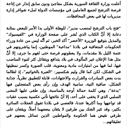
أعلنت وزارة الثقافة السورية بشكل مفاجئ ودون سابق إنذار عن إتاحة
فرصة الترشح لجميع العاملين في مؤسسات الدولة لملء شواغر إدارة
مديريات لها في بعض المحافظات.
“فتح باب الترشح لمنصب مدير”، للوهلة الأولى بدا الأمر للبعض بمثابة
دعابة إلا أنَّ الكتاب الذي نُشر على صفحة الوزارة في “الفيسبوك”
والمذيل بتوقيع الوزيرة “الأخضر” أكد الخبر، ثم أنَّه ليس من عادة وزراء
الحكومات المتعاقبة في بلادنا “مداعبة” الموطنين، إنما يباشرونهم في
عتمة الليل بلا مقدمات، ولا يعطونهم فرصة حتى لفهم ما جرى، إلا أنَّ
مثل هذا الإعلان غير المألوف في بلاد يتدافع ويتقاتل كثر لتبوء المناصب
فيها، لما فيها من امتيازات مادية ومعنوية، قلب الصورة وكسر نمطيتها
في الشكل،
لكن كما قال وليم شكسبير:
“
العبرة بالخواتيم”،
إذ لطالما
بدت بعض المبادرات والقرارت والاجتهادات، قابلة للتطبيق نظرياً، جذابة
الشكل، صافية النية، سامية الهدف وإن رأى بعض المتعجلين فيها
“بدعة”، وهي كلمة حمالة أوجه بالمناسبة، وإن طغى عليها المعنى
السلبي الذي لا يخفى على أحد، إلا أنّ نتائجها تأتي عكسية بسبب عقبات
قد تواجهها وما أكثرها عندنا، فالعصي في بلادنا تفوق العجلات السائرة
بكثير،
وقد تثير الشك بين طرفين لا يثقان ببعضهما أصلاً، ويقفان على
طرفي نقيض هما الحكومة والمواطنين الذين تسائل بعضهم في
تعليقاتهم…