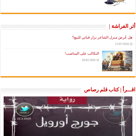
أثر الفراشة |
هل عُرضَ منزل الشاعر نزار قباني للبيع؟
15/07/2026
التكالب على المناصب!
18/02/2026
اقـــرأ | كتاب قلم رصاص