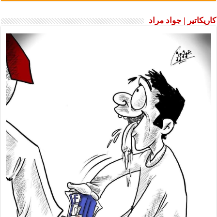
كاريكاتير | جواد مراد