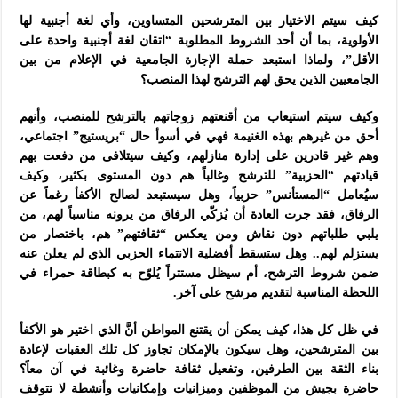
كيف سيتم الاختيار بين المترشحين المتساوين، وأي لغة أجنبية لها
الأولوية، بما أن أحد الشروط المطلوبة “اتقان لغة أجنبية واحدة على
الأقل”، و
لماذا استبعد حملة الإجازة الجامعية في الإعلام من بين
الجامعيين الذين يحق لهم الترشح لهذا المنصب؟
و
كيف سيتم استيعاب من أقنعتهم زوجاتهم بالترشح للمنصب، وأنهم
أحق من غيرهم بهذه الغنيمة فهي في أسوأ حال “بريستيج” اجتماعي،
وهم غير قادرين على إدارة منازلهم، وكيف سيتلافى من دفعت بهم
قيادتهم “الحزبية” للترشح وغالباً هم دون المستوى بكثير، وكيف
سيُعامل “المستأنس” حزبياً، وهل سيستبعد لصالح الأكفأ رغماً عن
الرفاق، فقد جرت العادة أن يُزكّي الرفاق من يرونه مناسباً لهم، من
يلبي طلباتهم دون نقاش ومن يعكس “ثقافتهم” هم، باختصار من
يستزلم لهم.. وهل ستسقط أفضلية الانتماء الحزبي الذي لم يعلن عنه
ضمن شروط الترشح، أم سيظل مستتراً يُلوّح به كبطاقة حمراء في
اللحظة المناسبة لتقديم مرشح على آخر.
في ظل كل هذا، كيف يمكن أن يقتنع المواطن أنَّ الذي اختير هو الأكفأ
بين المترشحين، و
هل سيكون بالإمكان تجاوز كل تلك العقبات لإعادة
بناء الثقة بين الطرفين، وتفعيل ثقافة حاضرة وغائبة في آن معاً؟
حاضرة بجيش من الموظفين وميزانيات وإمكانيات وأنشطة لا تتوقف