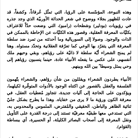
وهذه النبوءة، المؤسّسة على الرؤيا، التي تمثّل عُرفاناً، وكشفاً، قد
عادت للظهور بجلاء ووضوح في شعر الحداثة الأوربيّة الذي وجد جذره
في رؤيويات (بودلير) وشطحات (رامبو)، التي وضعت حدّاً للاعتراف
بكليّات المعرفة العقلية، وقصور هذه الكليّات عن الإحاطة بالممكن في
الذات والوجود. وصولا إلى السوريالية وما أحدثته من تمرد ضد سلطة
المعرفة التي يتفرّد بها الوعي كما تعرّفة العقلانية وتحدّد مستواه. وهنا
لم يمنح الشعراء أيّة سلطة لا ذاتيّة على رؤياهم، وبقي وحيهم ملك
أنفسهم، على عكس ما يفعله الأنبياء عادة، حينما ينسبون رؤياهم إلى
وحي يمثل وسيطا ً بين الله وبينهم.
الأنبياء يطردون الشعراء ويقللون من شأن رؤاهم، والشعراء يتّهمون
الفلسفة والعقل بالقصور عن اكتناه الوجود بالأدوات المتوفّرة لكيلهما،
ويؤكدون على الحاجة إلى آليات جديدة، تتجاوز مُعطيات العقل، في
معرفة الكون ورؤية ما لا يرى من خفاياه. وهذا ما يطرح بشكل جليّ
ثنائية الظاهر والباطن، الحقيقي والمُفترض، الملموس والمحدوس به،
التي تستدعي معها طبقيّة معرفيّة تستند إلى درجة القدرة على التأويل
ونقل المعرفة إلى أصحاب البصائر الكليلة، أو الحسيرة، أي ببساطة
(العَوَام).