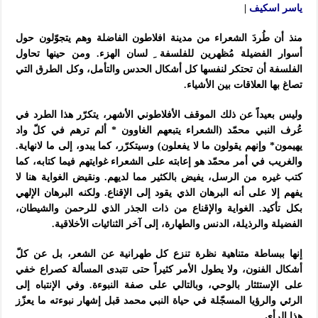
ياسر اسكيف
|
منذ أن طُردَ الشعراء من مدينة افلاطون الفاضلة وهم يتجوّلون حول
أسوار الفضيلة مُظهرين للفلسفة ِ لسان الهزء. ومن حينها تحاول
الفلسفة أن تحتكر لنفسها كل أشكال الحدس والتأمل، وكل الطرق التي
تصاغ بها العلاقات بين الأشياء.
وليس بعيداً عن ذلك الموقف الأفلاطوني الأشهر، يتكرّر هذا الطرد في
عُرف النبي محمّد (الشعراء يتبعهم الغاوون * ألم ترهم في كلّ واد
يهيمون* وإنهم يقولون ما لا يفعلون) وسيتكرّر، كما يبدو، إلى ما لانهاية.
والغريب في أمر محمّد هو إعابته على الشعراء غوايتهم فيما كتابه، كما
كتب غيره من الرسل، يفيض بالكثير مما لديهم. ونقيض الغواية هنا لا
يفهم إلا على أنه البرهان الذي يقود إلى الإقناع. ولكنه البرهان الإلهي
بكل تأكيد. الغواية والإقناع من ذات الجذر الذي للرحمن والشيطان،
الفضيلة والرذيلة، الدنس والطهارة، إلى آخر الثنائيات الأخلاقية.
إنها ببساطة متناهية نظرة تنزع كل طهرانية عن الشعر، بل عن كلّ
أشكال الفنون، ولا يطول الأمر كثيراً حتى تتبدى المسألة كصراع خفي
على الإستئثار بالوحي، وبالتالي على صفة النبوءة. وفي الإنتباه إلى
الرئي والرؤيا المسجّلة في حياة النبي محمد قبل إشهار نبوءته ما يعزّز
هذا الرأي.