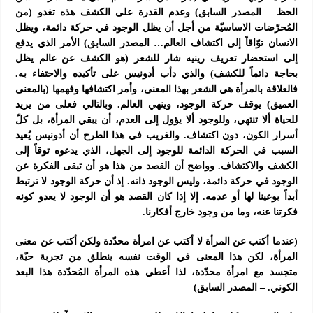
الحظ – المصدر السابق) وعدم القدرة على الكشف هذه تغدو (من
المُحرّضات الاساسيّة من أجل أن يظل الوجود في حركة دائمة، ويظل
الانسان توّاقاً إلى اكتشاف العالم… المصدر السابق) الأمر الذي يدفع
إلى استحضار تعريف رينيه شار للشعر (هو الكشف عن عالم يظل
بحاجة دائماً للكشف) والذي دأب أدونيس على تأكيده والاحتفاء به.
فالعلاقة بالمرأة هي الشعر بهذا المعنى، وأمر اكتشافها وفهمها (بالمعنى
العميق) يوقف حركة الوجود، وينهي العالم. وبالتالي فعلى من يريد
للحياة ألا تنتهي، وللوجود ألا يؤول إلى العدم، أن يبقي المرأة، بل كلّ
أسرار الكون، دون اكتشاف. والغريب في هذا الطرح أن أدونيس يُعيد
السبب في الحركة الدائمة للوجود إلى الجهل، الذي يدعوه توقاً إلى
الكشف والاكتشاف. وواضح أن القصد من هذا هو أن تبقى الفكرة عن
الوجود في حركة دائمة، وليس الوجود ذاته. إذ أن حركة الوجود لا ترتبط
أبداً بوعينا لها أو عدمه. إلا إذا كان القصد هو أن الوجود لا يعدو كونه
فكرتنا عنه، وما من وجود خارج أفكارنا.
(عندما أكتب عن المرأة لا أكتب عن امرأة محدّدة ولكن أكتب عن معنى
المرأة، لكن هذا المعنى في الوقت نفسه ينطلق من تجربة حيّة،
متجسد مع امرأة محدّدة، لذا أعطي هذه المرأة المُحدّدة هذا البعد
الكوني. – المصدر السابق)