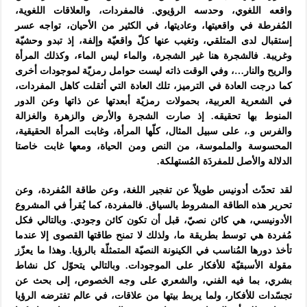
واقعه اللغوي، وحدسه الرؤيوي. فالمفردات، والعلاقات اللغوية،
المُفرطة في واقعيتها، وعاديتها، في الكثير من الأحيان، تواجه عسر
إستقبال لدى المتلقي، وتغيب عنها كلّ واقعيّة وإلفة، إذ تبدو وحشيّة
وغريبة. فالشجرة هنا غير الشجرة، والماء ليس الماء، وكذلك المرأة
والريح والنار…، وفي الوقت ذاته ليست حوامل رمزيّة لموجودات أخرى
كما درجت العادة في الترميز، تلك العادة التي أثقلت كاهل المفردات،
في الشعرية العربية، بحمولات رمزيّة أبعدتها عن ذاتها وعن الدور
المنوط بها تحقيقه. إذ صارت الشجرة والأرض والزهرة والغزالة
والفرس و.، على سبيل المثال، كلّها المرأة، وغابت المرأة الحقيقية،
المحسوسة والملموسة، من النص ومن الحياة، ومعها غابت خاصتا
الدلالة والأصل للمفردَة المُستهلكة.
لقد تحدّث أدونيس طويلاً عن تفجير اللغة، وعن طاقة المُفردة، وعن
تحرير هذه الطاقة المشروط بالسياق. فالمفردة، كما يُقرأ في المشروع
الأدونيسي، هي كائن نصيّ، قبل أن تكون كائن وجودي. وبالتالي فكل
مُفردة هي توسط بطريقة ما، ولذلك لا تمنح طاقتها القصوى إلا عندما
تأخذ دورها المُناسب في الكينونة النصيّة المتمثلّة بالرؤيا. وهذا ما يعزّز
مقولة الأسبقيّة للأفكار على الموجودات. وبالتالي يتحوّل كل نشاط
بشري، بما فيه الفني، والشعري على وجه الخصوص، إلى بحث عن
تجسّدات للأفكار، ولما يربط بيتها من علاقات، في عالم تفترضه الرؤيا