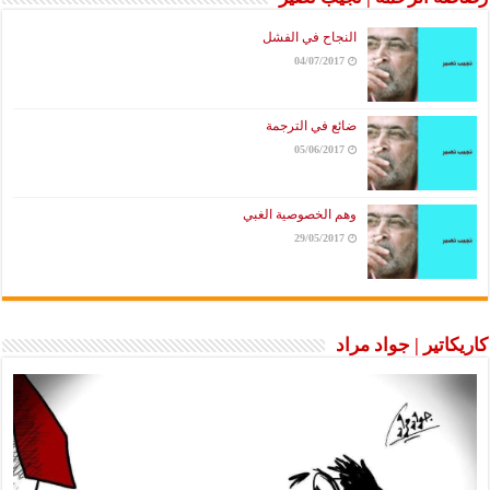
النجاح في الفشل
04/07/2017
ضائع في الترجمة
05/06/2017
وهم الخصوصية الغبي
29/05/2017
كاريكاتير | جواد مراد