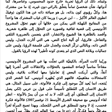
وتتبناه. ذلك أن الرؤيا تجربة خارج حدود المحسوس، وعناصرها، كما
أدواتها، شأن شخصيّ تماماً يتعلّق بالرائي دون غيره، إذ ما من مشترك
هنا، وكلّ رؤيوي كون بذاته، بل هو صياغة ذاته عن هذا الكون (وفيكَ
انطوى العالم الأكبرُ .. – ابن عربي-) وربما كان غياب المشترك هنا واحداً
من المفاتيح المُهمّة التي يمكن من خلالها أن نفهم تحوّل المشروع
الأدونيسي إلى قضية ثقافية وقصوره عن التحوّل إلى ظاهرة شعرية.
وأقصد بالظاهرة هنا الشيوع والانتشار، الذي يتضمن بالضرورة التلقي
والتفاعل. فالرؤيا، أي آلية انتاج النص، هي التي أثارت الجدل، وليس
النص ذاته، وبالتالي تركّز البحث والجدل على فلسفة الرؤيا، وليس على
جماليات وبلاغة النص الذي لم يتعدى كونه تأطيرا ً لهذه الرؤيا بالقول.
وربّما كانت المرأة، بالكيفيّة التي تجلّت بها في المشروع الأدونيسي،
مفتاحاً مناسباً لإضاءة المقصود بالتحوّلات والانتقالات التي أشرنا إليها
آنفاً، والتي أربكت البعض إذ تعاملوا معها كحالات بلاغية، وليس
كاستحالات مفاهيميّة. فالفهم الذي يُظهره أدونيس، كما الشعر الذي
يُنتجه، انما يُعيد كلّ موجود إلى فِكرة. فالأنوثة، على سبيل المثال، هي
طريق الانسان إلى المُطلق تأسيساً على قول بن عربي (لكي يصل
الانسان إلى المطلق، أي إلى الله، لا بد له من أن يمرّ بالأنوثة – انظر
لقاء أدونيس مع صحيفة الشرق الأوسط 21 نوفمبر2007) فالأنوثة فكرة
فحسب، إذ لا وجود للمطلق في الحي المُجسّد. وبهذا تصبح المرأة لغزاً
معرفيّاً، وتيهاً فكريّاً، أي (جزءا من سرّ العالم الذي يظلّ سراً لحسن