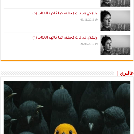
وللمُدُنِ مَذاقاتٌ مُختلفة كما فَاكِهة الجَنّات (5)
03/11/2019
وللمُدُنِ مَذاقاتٌ مُختلفة كما فَاكِهة الجَنّات (4)
26/08/2019
غاليري |