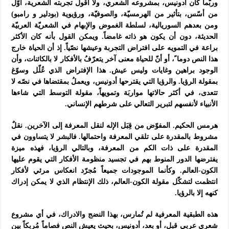
وربّما كان أدونيس، بمشروعه الشعري، ولا أقول تجربته الشعرية، أوّل
من أسّس، بتأثير من الهرمسيّة، والصوفيّة، ورؤيوية (بودلير و رامبو)
ومن بعدهم السوريالية، لسلطة الغموض والإبهام في الشعريّة العربيّة
الحديثة، دون أن يكون هو ذاته غامضاً. ويمكن القول بأنه كان الأكثر
براعة في التمويه على افتراض التجربة وعيشها نصّياً. إذ أن الحياة خارج
هذا النص دوما ً، أو أنّ للحياة معنى آخر يتعرّفُ بالأفكار لا بالكائنات، وأن
الوجود براهين وغايات وليس عيش. هذا الإفتراض الذي عُلّل وسوّغ
بمقولة الرؤيا. والرؤيا التي يقترحها أدونيس، ويعملُ بمقتضاها في نصّه لا
تتعدى، في أكثر حالاتها مواربَة وتمويهاً، مقولة التوسط التي شاءها
الأنبياء لأنفسهم لتبرير التعالي على شرطهم الإنساني.
هرمس الحكيم. المفوّض من قِبَل الإله لنقل المعرفة إلى الآخرين. نقلٌ
مشروط بالمقدرة على تلقي المعرفة واحتمالها. فالبشر لا يتساوون في
المقدرة على ذات الكم من المعرفة، وبالتالي الرؤيا، فهذه ميزة
يفترضها الدور المنوط بهم في تجسيد منظومة الأفكار التي يقوم عليها
الكون-العالم. وكأنما الموجودات جميعاً مُجرّد انعكاس مرئي لأفكار
انتظمت لتشكّل مقولة الكون-العالم، ذلك الإنتظام الذي لا يمكن إدراك
كنهه إلا بالرؤيا.
هذه الطبقية المعرفية لم تُمارس، بهذا النضج والادراك، في أي مشروع
شعري عربي قبل، أو بعد، أدونيس، بحيث يعيش النص فصاماً مُربكاً بين