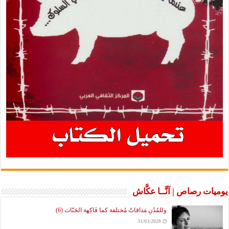
يوميات رصاص | آنَّــا عكَّاش
وللمُدُنِ مَذاقاتٌ مُختلفة كما فَاكِهة الجَنّات (6)
31/03/2020