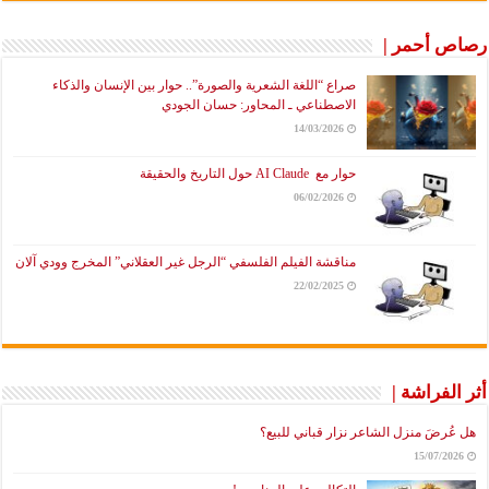
رصاص أحمر |
صراع “اللغة الشعرية والصورة”.. حوار بين الإنسان والذكاء
الاصطناعي ـ المحاور: حسان الجودي
14/03/2026
حوار مع AI Claude حول التاريخ والحقيقة
06/02/2026
مناقشة الفيلم الفلسفي “الرجل غير العقلاني” المخرج وودي آلان
22/02/2025
أثر الفراشة |
هل عُرضَ منزل الشاعر نزار قباني للبيع؟
15/07/2026