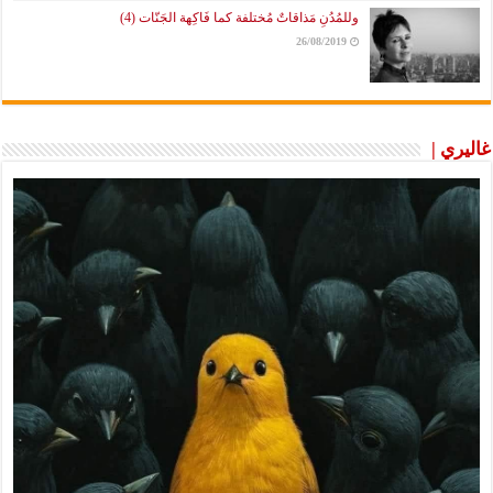
وللمُدُنِ مَذاقاتٌ مُختلفة كما فَاكِهة الجَنّات (4)
26/08/2019
غاليري |