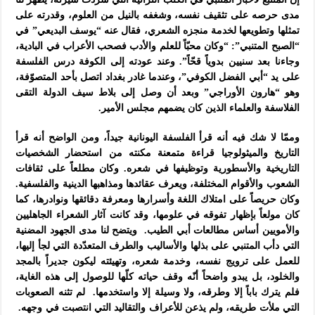
مدى حرصه على تثقيف نفسه، وشغفه بالنيل من العلوم، وقدرته على
تمثلها وتطويعها لخدمة منجزه الشعري، فقال عنه “يوسف البديعي” في
“الصبح المتنبي”: “وكان محبّاً للعلم والأدب فصحب الأعراب في البادية،
وجاءنا بعد سنيين بدوياً قحّاً”. وعند عودته إلى الكوفة درس الفلسفة
على يد “أبي الفضل الكوفي”، وعندما غادر بغداد اتصل بأحد المتصوّفة،
وهو “هارون الأوراجي” وبعد أن وصل إلى بلاط سيف الدولة التقى
الفلاسفة والعلماء الذين كان يضمهم مجلس الأمير.
وممّا لا شك فيه أنه قرأ الفلسفة اليونانية جيداً، ومن الواضح أنه قرأ
التاريخ والميثولوجيا قراءة متمعنة مكنته من استحضار الشخصيات
التاريخية والأسطورية وتوظيفها في شعره. وكان مطلعاً على ثقافات
الشعوب والأقوام المختلفة، ويعرف عقائدها ومذاهبها الدينية والفلسفية.
وكان حريصاً على امتلاك اللغة وأسرارها ومعرفة دقائقها ونوادرها، كما
كان مولعاً بإظهار تفوقه في علومها، وقد كانت آثار الشعراء الجاهليين
والأمويين أساس مطالعات أبي الطيب. ويتضح لنا مدى الجهود المضنية
التي دأب المتنبي على بذلها والأساليب والطرف المتعدّدة التي لجأ إليها،
للعمل على ترويج نفسه، وخدمة شعره، وتهيئته ليكون جديراً بالمجد
والخلود، بل يبدو واضحاً أنّه وقف حياته كلّها للوصول إلى هذه الغاية،
فلم يترك باباً إلا وطرقه، ولا وسيلة إلا واستخدمها. لم تثنه الصعوبات
التي ملأت طريقه، ولم يذعن للأعراف والتقاليد التي انتصبت في وجهه.