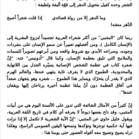
الشعر وحده كفيل بتحويل الدهر إلى قوّة أليفة ولطيفة :
وما الدهر إلا من رواة قصائدي إذا قلت شعراً أصبح
الدّهر منشدا
ربما كان “المتنبي” من أكثر شعراء العربية تجسيداً لنزوع البشرية إلى
(الإنسان الكامل )، ومن أفضلهم تعبيراً عن سمو الإنسان على مفردات
وجوده، وصراعه الأبدي مع شروط واقعه ومن أبرعهم تصويراً للسمات
والملامح التي تليق بعظمة الإنسان، وكما قال “أدونيس” عنه: “إنّ
شعره كتاب في عظمة الشخص الإنسانية يسيّره الجدل بين اللانهاية
والمحدودية، الطموح الذي لا يعرف غاية ينتهي عندها، والعالم الهرم
الذي لا يقدر أن يتحرّك ويساير هذا الطموح … شعره وهو يتجهان صعداً
في آفاق العظمة دون أنّ يبلغا عظمة أخيرة يرتاحان إليها ويقفان
عندها”.
إنّ كثيراً من الأمثال الشائعة التي تدور على الألسنة اليوم هي من أبيات
المتنبي، وقد ذاع بعضها ذيوعاً لا يعرفه أي كلام في تاريخ اللغة العربية،
ويقول خليل حاوي عن المتنبي: “إنّ الآية الشعرية لا تكتمل إلا إذا نزلت
فيها آية حكمية توجزها وتؤكدها وتمنحها اليقين العمومي الراسخ، وهكذا
تراه يصيح وتصيح معه أفواه العصور حتى يومنا هذا :