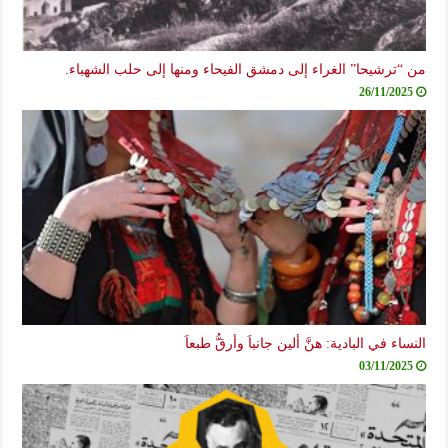
من “ترشيحا” الغراء إلى دمشق الفيحاء ومنها إلى حلب الشهباء.
26/11/2025
النساء في البادية: هنَّ ألين جانباَ وأرقُّ طبعاَ
03/11/2025