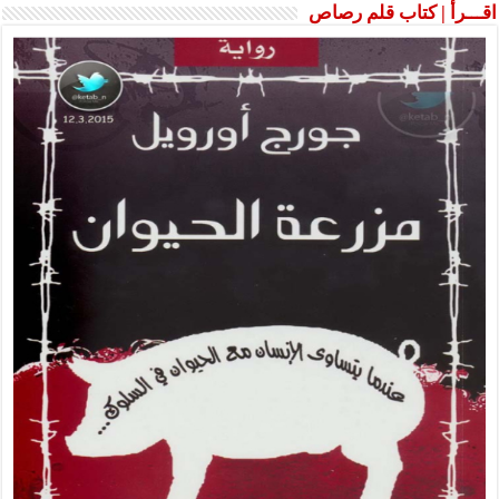
اقـــرأ | كتاب قلم رصاص