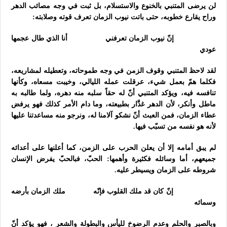
لن يرضى المتنبي بالخنوع والاستسلام، بل ثبت في وجه مصائب الدهر
وراح يقارع خطوبه، حتى باتت نيوب الزمان تعرف قوته وصلابته:
إنّ نيوب الزمان تعرفني أنا الذي طال عجمها
عودي
لقد لاحظ المتنبي وقوف الزمن في وجه طموحاته، وتعطيله لمشاريعه،
فكلما همّ بعمل شيء، عرقلت عمله الليالي، وخيبت مسعاه، وكأنها
تنافسه فيه، ويؤكد المتنبي أنّ له حقاً سلبه منه دهره، ولما طالبه به
ماطل وأنكر، لأن الدهر غدَّار بطبيعته، وما دام الأمر كذلك فهو يرفض
عطاء الزمان، فمن العبث أنّ نشكو آلامنا له، ونرجو منه مساعدتنا عليها
لأنه هو نفسه من تسبّب فيها.
لم يبق أمامه إلا أن يعلن الحرب على الزمن، كما أعلنها على أعدائه
جميعهم، أما وسائله فكثيرة وأهمها: الحبّ، فبالحبّ يفرض الإنسان
شروطه على الزمان ويسيطر عليه.
إنّ كان قد ملك القلوب فإنّه ملك الزمان بأرضه
وسمائه
وبالصبر والحلم وعدم الرضوخ لليأس والبطولة والشعر ، فهو يؤكد أنّ