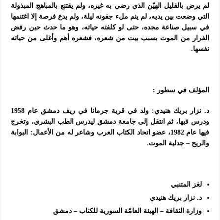
لم يرض بالقليل الهيّن الذي رضي به غيره، ولم يقتنع بالمباهج المبذولة
التي وضعت بين يديه، لم ينم ملء جفونه ليلة، ولم يدع فرصة إلا اغتنمها
في سبيل صناعة مجده، حتى لو كلفته حياته، وهو ما حدث حين رفض
الفرار من الموت بسبب بيت من شعره، فشعره أهم وأغلى من حياته
نفسها.
المؤلف في سطور :
د. نزار بريك هنيدي: ولد في قرية جرمانا في ريف دمشق عام
1958
ودرس فيها، ثم انتقل إلى جامعة دمشق ليدرس الطب البشري، وتخرج
فيها عام
1982
، عضو اتحاد الكتاب العرب وشاعر له من الأعمال: البوابة
والريح – جدلية الموت.
لغز المتنبي
د. نزار بريك هنيدي
وزارة الثقافة – الهيئة العامّة السورية للكتاب – دمشق