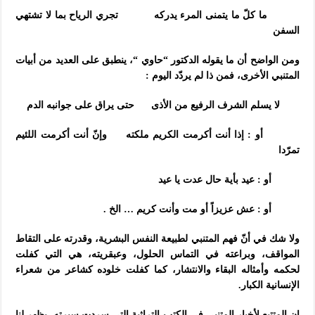
ما كلّ ما يتمنى المرء يدركه تجري الرياح بما لا تشتهي
السفن
ومن الواضح أن ما يقوله الدكتور “حاوي “، ينطبق على العديد من أبيات
المتنبي الأخرى، فمن ذا لم يردّد اليوم :
لا يسلم الشرف الرفيع من الأذى حتى يراق على جوانبه الدم
أو : إذا أنت أكرمت الكريم ملكته وإنّ أنت أكرمت اللئيم
تمرّدا
أو : عيد بأية حال عدت يا عيد
أو : عش عزيزاً أو مت وأنت كريم … الخ .
ولا شك في أنّ فهم المتنبي لطبيعة النفس البشرية، وقدرته على التقاط
المواقف، وبراعته في التماس الحلول، وعبقريته، هي التي كفلت
لحكمه وأمثاله البقاء والانتشار، كما كفلت خلوده كشاعر من شعراء
الإنسانية الكبار.
إن المتتبع لأخبار المتنبي في الكتب التراثية التي سردت سيرته، يظهر لنا