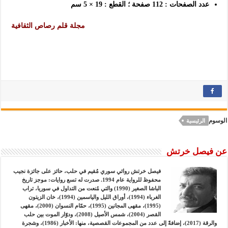
عدد الصفحات :
112
صفحة ؛ القطع :
19
×
5
سم
مجلة قلم رصاص الثقافية
الوسوم
الرئيسية
عن فيصل خرتش
فيصل خرتش روائي سوري مُقيم في حلب، حائز على جائزة نجيب
محفوظ للرواية عام 1994. صدرت له تسع روايات: موجز تاريخ
الباشا الصغير (1990) والتي مُنعت من التداول في سوريا، تراب
الغرباء (1994)، أوراق الليل والياسمين (1994)، خان الزيتون
(1995)، مقهى المجانين (1995)، حمّام النسوان (2000)، مقهى
القصر (2004)، شمس الأصيل (2008)، ودوّار الموت بين حلب
والرقة (2017)، إضافةً إلى عدد من المجموعات القصصية، منها: الأخبار (1986)، وشجرة