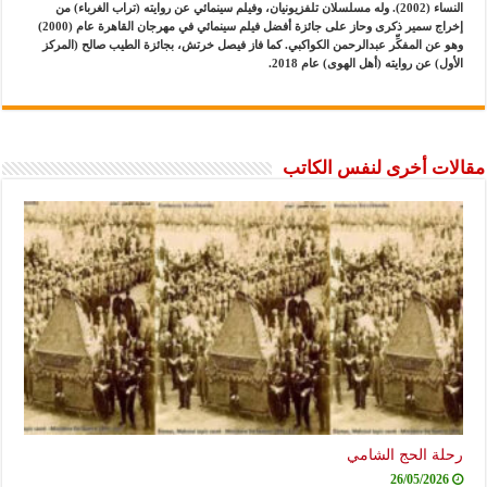
النساء (2002). وله مسلسلان تلفزيونيان، وفيلم سينمائي عن روايته (تراب الغرباء) من
إخراج سمير ذكرى وحاز على جائزة أفضل فيلم سينمائي في مهرجان القاهرة عام (2000)
وهو عن المفكِّر عبدالرحمن الكواكبي. كما فاز فيصل خرتش، بجائزة الطيب صالح (المركز
الأول) عن روايته (أهل الهوى) عام 2018.
مقالات أخرى لنفس الكاتب
رحلة الحج الشامي
26/05/2026