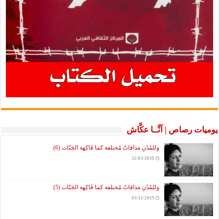
يوميات رصاص | آنَّــا عكَّاش
وللمُدُنِ مَذاقاتٌ مُختلفة كما فَاكِهة الجَنّات (6)
31/03/2020
وللمُدُنِ مَذاقاتٌ مُختلفة كما فَاكِهة الجَنّات (5)
03/11/2019