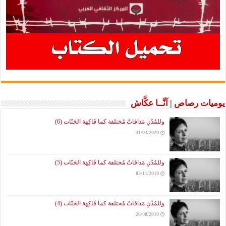
يوميات رصاص | آنَّــا عكَّاش
وللمُدُنِ مَذاقاتٌ مُختلفة كما فَاكِهة الجَنّات (6)
31/03/2020
وللمُدُنِ مَذاقاتٌ مُختلفة كما فَاكِهة الجَنّات (5)
03/11/2019
وللمُدُنِ مَذاقاتٌ مُختلفة كما فَاكِهة الجَنّات (4)
26/08/2019