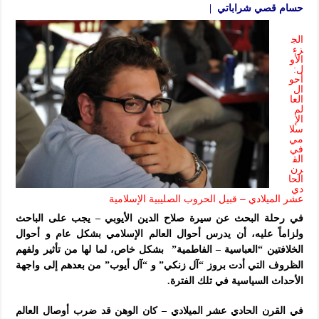
حسام قصي شراباتي |
الج
زء
الأو
ل:
أحو
ال
العا
لم
الإ
سلا
مي
في
الق
رن
الحا
دي
عشر الميلادي – قبيل الحروب الصليبية الإسلامية
في رحلة البحث عن سيرة صلاح الدين الأيوبي – يجب على الباحث
ولزاماً عليه، أن يدرس أحوال العالم الإسلامي بشكل عام و أحوال
الخلافتين “العباسية – الفاطمية” بشكل خاص، لما لها من تأثير ولفهم
الظروف التي أدت بروز “آل زنكي” و “آل أيوب” من بعدهم إلى واجهة
الأحداث السياسية في تلك الفترة.
في القرن الحادي عشر الميلادي – كان الوهن قد ضرب أوصال العالم