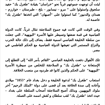
لبثت أن توجهت جموعهم غرباً نحو “خراسان” بقيادة “طغرل بك” حفيد
سلجوق واستولوا على “ مرو – نيسابور – بلخ – طبرستان – خوارزم –
همذان والدنيور” كما استولوا على “أصبهان” التي اتخذها “طغرل بك”
عاصمة له.
وفي الوقت التي كانت فيه جموع السلاجقة تنثال غرباً، كانت الدولة
العباسية في قمة ضعفها وتسيطر عليها الأسرة “البويهية”، التي جعلت
من سلطة الخليفة العباسي اسمية فقط، يضاف إلى ذلك حالة الحرب
والنزاع المستمر التي تعيشها الدولة العباسية مع الحكم الفاطمي في
مصر.
تلك الأهوال دفعت بالخليفة العباسي “القائم بأمر الله” إلى التطلع إلى
الإستعانة ب “طغرل بك” و السلاجقة للتخلص من سيطرة الأسرة
“البويهية” على الحكم والذين كانوا قد طردوه من منصب الخلافة.
استجاب “طغرل بك” لدعوة الخليفة و دخل بغداد عام “1055” ميلادي
وأعاده إلى سدة الخلافة بعد أن قضى على دولة “الملك الرحيم” آخر
ملوك البويهيين. وبذلك أصبح السلاجقة أصحاب السلطة على بغداد –
حيث اتخذ “طغرل بك” لقب سلطان و نُقش اسمه على العملة.