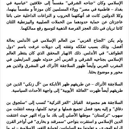
الإسلامي وكان “جناحه الشرقي” مقسماً إلى خلافتين “عباسية في
بغداد – فاطمية في مصر” وولاء المسلمين كان موزعاً و مقسماً بينهما،
وكلا الدولتين كانت قد أنهكتهما الحروب و النزاعات الداخلية حتى باتتا
عاجزتان عن حماية حدودهما من الحملات الصليبية والبيزنطية اللتان
كانتا تريان في ذلك العجز الفرصة الذهبية لتوسيع رقع ممالكهما.
ولم يكن “الجناح الغربي” من العالم الإسلامي في الأندلس بحالة
أفضل، وذلك بسبب تفككه وتفتته إلى دويلات عرفت باسم “دول
الطوائف” في الأندلس. ذلك الانهيار المحقق الذي كان ينتظر العالم
الإسلامي بجناحيه الشرقي و الغربي أخر حدوثه ظهور المرابطين في
المغرب العربي وأيضاً ظهور السلاجقة الأتراك في المشرق والذين هم
محور و موضوع بحثنا.
السلاجقة الأتراك – عن طريقهم ظهر الأتابكة من “آل زنكي” الذين عن
طريقهم أيضاً ظهرت ”العائلة الأيوبية” إلى واجهة الأحداث السياسية.
السلاجقة هم مجموعة القبائل “الغز التركية” تُنسب إلى “سلجوق بن
دقاق” و إليه يعود فضل تجميع شملها و توحيد كلمتها، ومعه انتقلت من
سهوب “تركستان” موطنها الأصلي إلى بلاد ما وراء النهر حيث اعتنقت
الدين الإسلامي و استقرت بنواحي “سمرقند و بخارى” في أواخر القرن
الرابع الهجري، و تعاونوا مع السامانيين لحماية الثغور الإسلامية – ثم ما