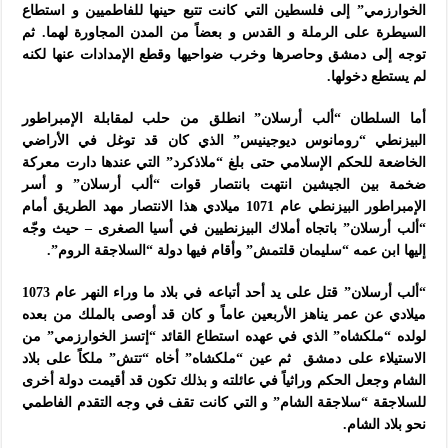
الخوارزمي” إلى فلسطين التي كانت تتبع حينها للفاطميين و استطاع
السيطرة على الرملة و القدس و بعضاً من المدن المجاورة لهما. ثم
توجه إلى دمشق وحاصرها وخرب ضواحيها وقطع الإمدادات عنها لكنه
لم يستطع دخولها.
أما السلطان “ألب أرسلان” انطلق من حلب لمقابلة الإمبراطور
البيزنطي “رومانوس ديوجينيس” الذي كان قد توغل في الأراضي
الخاضعة للحكم الإسلامي حتى بلغ “ملاذكرد” التي عندها دارت معركة
ضخمة بين الجيشين انتهت بانتصار قوات “ألب أرسلان” و أسر
الإمبراطور البيزنطي عام 1071 ميلادي هذا الانتصار مهد الطريق أمام
“ألب أرسلان” باتجاه أملاك البيزنطيين في أسيا الصغرى – حيث وجّه
إليها ابن عمه “سليمان قلتمش” وأقام فيها دولة “السلاجقة الروم”.
“ألب أرسلان” قتل على يد أحد أتباعه في بلاد ما وراء النهر عام 1073
ميلادي عن عمر يناهز الأربعين عاماً و كان قد أوصى بالملك من بعده
لولده “ملكشاه” الذي في عهده استطاع القائد “إتسز الخوارزمي” من
الاستيلاء على دمشق ثم عين “ملكشاه” أخاه “تتش” ملكاً على بلاد
الشام وجعل الحكم وراثياً في عائلته و بذلك تكون قد أقيمت دولة أخرى
للسلاجقة “سلاجقة الشام” و التي كانت تقف في وجه التقدم الفاطمي
نحو بلاد الشام.