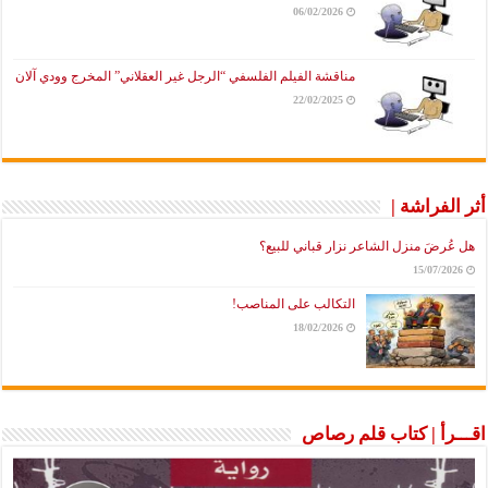
06/02/2026
مناقشة الفيلم الفلسفي “الرجل غير العقلاني” المخرج وودي آلان
22/02/2025
أثر الفراشة |
هل عُرضَ منزل الشاعر نزار قباني للبيع؟
15/07/2026
التكالب على المناصب!
18/02/2026
اقـــرأ | كتاب قلم رصاص