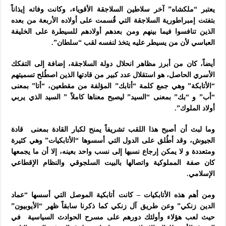
يعتبر “ملكشاه” آخر سلاطين السلاجقة الأقوياء، وكانت وفاته إيذاناً
بتفتت إمبراطورية السلاجقة التي قُسمت على أولاده الأربعة من بعده
الذين تنافسوا فيما بينهم ومن بعدهم أولادهم للسيطرة على الخليفة
العباسي لأن من يسيطر عليه يتخذ لنفسه لقب “سلطان”.
أيضاً، كان من أبرز مظاهر انحلال دولة السلاجقة، إضافة إلى التفكك
الأسري الحاصل، هو استقلال عدد كبير من قادتها الذين اصطُلح تسميتهم
“الأتابكة” وهي جمع كلمة “أتابك” المؤلفة من مقطعين، “أتا” بمعنى
“أب” و “بك” بمعنى “السيد” ليصبح معناها كاملاً ” السيد الذي يربي
أولاد الملوك”.
وما لبث أن أصبح هذا اللقب تشريفاً يمنح لكبار القادة بمعنى قادة
الجيوش، وقد أطُلق على الدول التي أسسوها “الأتابكيات” وهي كثيرة
ومتعددة و لا يمكن إرجاع نسبها إلى نسب واحد بعينه، إلا أن ما يجمعها
كان صفة المملوكية واتصالها بالبيت السلجوقي والنظام الإقطاعي
الإسلامي.
ومن أهم هذه الأتابكيات – كانت أتابكية الموصل التي أسسها “عماد
الدين زنكي” وعن طريق آل زنكي كما ذكرنا سابقاً ظهر “الأيوبيون”
حيث لعب هؤلاء وأولئك دورهم على مسرح الحوادث السياسية في