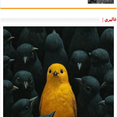
غاليري |