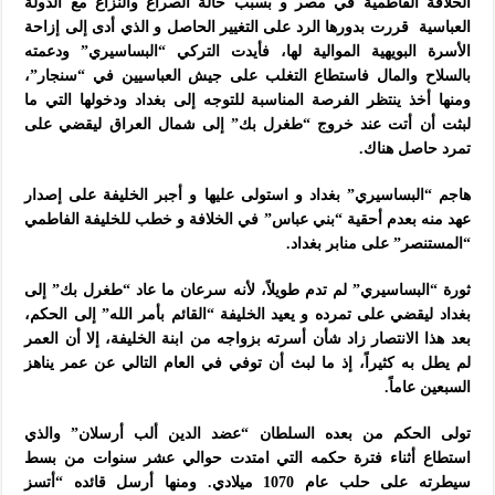
الخلافة الفاطمية في مصر و بسبب حالة الصراع والنزاع مع الدولة
العباسية قررت بدورها الرد على التغيير الحاصل و الذي أدى إلى إزاحة
الأسرة البويهية الموالية لها، فأيدت التركي “البساسيري” ودعمته
بالسلاح والمال فاستطاع التغلب على جيش العباسيين في “سنجار”،
ومنها أخذ ينتظر الفرصة المناسبة للتوجه إلى بغداد ودخولها التي ما
لبثت أن أتت عند خروج “طغرل بك” إلى شمال العراق ليقضي على
تمرد حاصل هناك.
هاجم “البساسيري” بغداد و استولى عليها و أجبر الخليفة على إصدار
عهد منه بعدم أحقية “بني عباس” في الخلافة و خطب للخليفة الفاطمي
“المستنصر” على منابر بغداد.
ثورة “البساسيري” لم تدم طويلاً، لأنه سرعان ما عاد “طغرل بك” إلى
بغداد ليقضي على تمرده و يعيد الخليفة “القائم بأمر الله” إلى الحكم،
بعد هذا الانتصار زاد شأن أسرته بزواجه من ابنة الخليفة، إلا أن العمر
لم يطل به كثيراً، إذ ما لبث أن توفي في العام التالي عن عمر يناهز
السبعين عاماً.
تولى الحكم من بعده السلطان “عضد الدين ألب أرسلان” والذي
استطاع أثناء فترة حكمه التي امتدت حوالي عشر سنوات من بسط
سيطرته على حلب عام 1070 ميلادي. ومنها أرسل قائده “أتسز