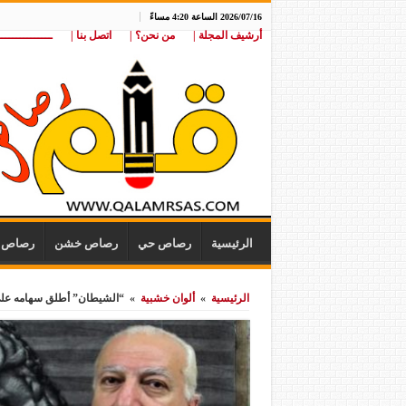
2026/07/16 الساعة 4:20 مساءً
أرشيف المجلة |
من نحن؟ |
اتصل بنا |
ـــــــــــــــ
الرئيسية
رصاص حي
رصاص خشن
رصاص ن
الرئيسية
»
ألوان خشبية
»
“الشيطان” أطلق سهامه على