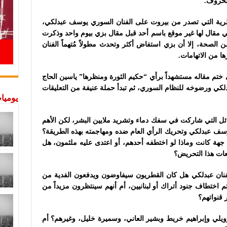
الحروف.
طرية التي تصدر من بيروت على الفنان السوري يوسف عبدلكي،
مقال لها غير موقع باسم أحد قبل مقال بزي بيوم واحد وذكرت
 الصحة، إلا أن بزي استفاض أكثر وتحدث مطولاً مُتهماً الفنان
ا من الاتهامات.
 ختم مقاله مستشهداً برأي “حكيم الثورة ومنظرها” ياسين الحاج
كي ورضوخه للنظام السوري، ثم تبدأ حملة عنيفة من التعليقات
يوميات
ائل التي شاركت في سفك دماء وتشريد ملايين البشر، لكن الأهم
سف عبدلكي وتحريك الرأي العام ضده ومهاجمته بهذه الطريقة؟
 جهة كانت وماذا لو اختطفه أحدهم، أو اعتدى عليه ملثمون، هل
عات هذا التحريض؟
فنان عبدلكي هل كان القطريون سيفاوضون ويدفعون الفدية من
 اختطاف جنود أتراك أو لبنانيين، أم أنهم سينتظرون مزيداً من
 قنواتهم؟
رويلي وإبراهيم خريط وبشير العاني، وسميرة خليل، وغيرهم؟ أم