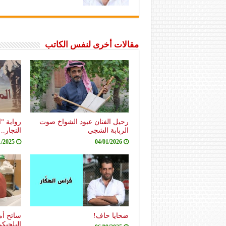
مقالات أخرى لنفس الكاتب
رحيل الفنان عبود الشواخ صوت
رواية “
الربابة الشجي
النجار.
1/2025
04/01/2026
ضحايا حاف!
سائح أم
البلجيك