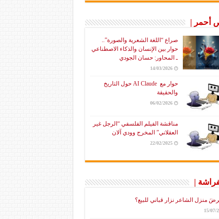
أحمر |
صراع “اللغة الشعرية والصورة”..
حوار بين الإنسان والذكاء الاصطناعي
ـ المحاور: حسان الجودي
14/03/2026
حوار مع AI Claude حول التاريخ
والحقيقة
06/02/2026
مناقشة الفيلم الفلسفي “الرجل غير
العقلاني” المخرج وودي آلان
22/02/2025
فراشة |
رضَ منزل الشاعر نزار قباني للبيع؟
15/07/