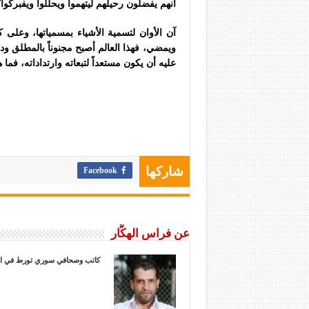
أنهم يفضلون رحيلهم ليتهموا ويحللوا ويفبركوا
آن الأوان لتسمية الأشياء بمسمياتها، وعلى 
ويمضي، فهذا العالم أصبح مجنوناً بالمطلق و
عليه أن يكون مستعداً لتبعاته وارتداداته، فما ه
Facebook
شاركها
عن فراس الهكَّار
كاتب وصحافي سوري تورط في الكتابة منذ عام 2006م، و