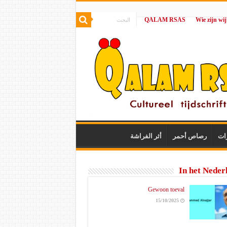
QALAM RSAS
|
ات
رصاص أحمر
أثر الفراشة
In het Neder
Gewoon toeval
15/10/2025