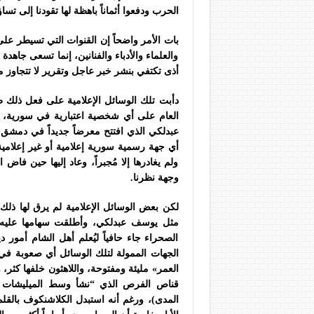
الحرب ودفعوا أثماناً باهظة لها تقودنا إلى ت
بات الأمر واضحاً إن القنوات التي تسيطر على
والعلماء والأدباء والفنانين، إنما تسعى جاه
أذى تكتفي بنشر خبر عاجل وتقرير لا تتجاوز م
دأبت تلك الوسائل الإعلامية على فعل ذلك 
العام على أي شخصية اعتبارية في سورية، 
عبدلكي الذي افتتح معرضاً جديداً في دمشق 
أي جهة رسمية سورية إعلامية أو غير إعلا
ولم يغادرها إلا مُجبراً، وعاد إليها حين فاض
وجهة نظرنا.
لكن بعض الوسائل الإعلامية لم يرق لها ذل
مثل يوسف عبدلكي، وأطلقت سهامها عليه م
الصحراء جاء حافياً ليُعلم أهل الشام أمور
الجهات الممولة لتلك الوسائل أي صعوبة ف
العمر» مليئة ومفتوحة، واللاهثون خلفها كثر،
قناص الفرص الذي “نشأ وسط الميليشات ال
المدى)، ورغم أنه استبدل الكلاشنكوف بالقلم