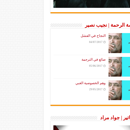
 الرحمة | نجيب نصير
النجاح في الفشل
04/07/2017
ضائع في الترجمة
05/06/2017
وهم الخصوصية الغبي
29/05/2017
تير | جواد مراد