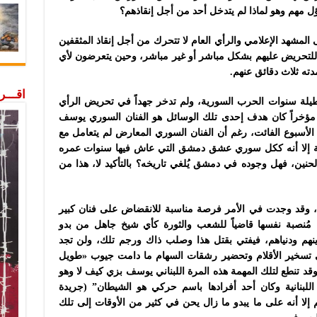
ساؤل مهم وهو لماذا لم يتدخل أحد من أجل إنقاذهم؟
 المشهد الإعلامي والرأي العام لا تتحرك من أجل إنقاذ المثقفين
دة للتحريض عليهم بشكل مباشر أو غير مباشر، وحين يتعرضون لأي
دته ثلاث دقائق عنهم.
اقـــ
طيلة سنوات الحرب السورية، ولم تدخر جهداً في تحريض الرأي
مؤخراً كان هدف إحدى تلك الوسائل هو الفنان السوري يوسف
الأسبوع الفائت، رغم أن الفنان السوري المعارض لم يتعامل مع
مية إلا أنه ككل سوري عشق دمشق التي عاش فيها سنوات عمره
 الحنين، فهل وجوده في دمشق يُلغي تاريخه؟ بالتأكيد لا، هذا من
ك، وقد وجدت في الأمر فرصة مناسبة للانقضاض على فنان كبير
ُنصبة نفسها قاضياً للشعب والثورة كأي شيخ جاهل من بدو
 دينهم ودنياهم، فيفتي بقتل هذا وصلب ذاك ورجم تلك، ولن تجد
ي تسخير الأقلام وتحضير رشقات السهام ما دامت جيوب «طويل
 وقد تنطع لتلك المهمة هذه المرة اللبناني يوسف بزي كيف لا وهو
لبنانية وكان أحد أفرادها باسم حركي هو الشيطان” (جريدة
 إلا أنه على ما يبدو ما زال يحن في كثير من الأوقات إلى تلك