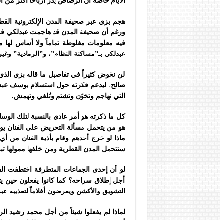
الأيام خاصة أن الرصاص يدر أرباحاً أكثر من 
هجم بزي عبر صحيفة المدن الإلكترونية الق
ورغم أن صحيفة المدن قد هاجمت عبدلكي في 
فيه معلومات مغلوطة تماماً ولا أساس لها من
عبدلكي بـ”مساكنة النظام”، و”الرمادية” وغيره
لن نخوض كثيراً في تفاصيل ما قاله بزي الذي
صالح، ليدعم فكرته حول استسلام يوسف عبدل
التي تهاجم وتخوّن وتشتم وتُلغي وتهمش.
كل ما ذكرته هو أمر عادي بالنسبة لتلك الوس
هو من يتحمل مسألة التحريض على الفنان يو
ماذا لو خرج أحدهم وقام بأذية الفنان من أي
ستتحمل المدن القطرية ومن خلفها ممولها تب
لو أن إحدى الجماعات المتطرفة اختطفت ال
أجل إطلاق سراحه؟ كما كانوا يفعلون حين يتم
التشويق والأكشن ويعرضون أفلاماً لتعذيبه عبر
لماذا لم يفعلوا شيئاً من أجل محمد رشيد ال