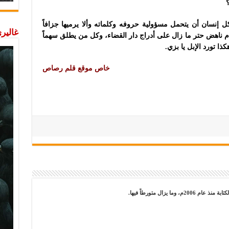
؟
كل إنسان أن يتحمل مسؤولية حروفه وكلماته وألا يرميها جزافاً
غاليري
دم ناهض حتر ما زال على أدراج دار القضاء، وكل من يطلق سهماً
كذا تورد الإبل يا بزي.
خاص موقع قلم رصاص
ما يزال متورطاً فيها.