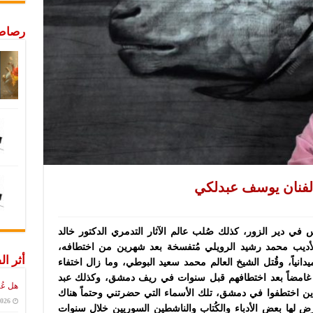
رصاص 
لفنان يوسف عبدلكي
 في دير الزور، كذلك صُلب عالم الآثار التدمري الدكتور خالد
لأديب محمد رشيد الرويلي مُتفسخة بعد شهرين من اختطافه،
أثر ال
دانياً، وقُتل الشيخ العالم محمد سعيد البوطي، وما زال اختفاء
 غامضاً بعد اختطافهم قبل سنوات في ريف دمشق، وكذلك عبد
هل عُ
ذين اختطفوا في دمشق، تلك الأسماء التي حضرتني وحتماً هناك
2026
رض لها بعض الأدباء والكُتاب والناشطين السوريين خلال سنوات