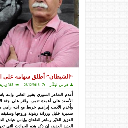
“الشيطان” أطلق سهامه على ا
فراس الهكَّار
26/12/2016
315 زيارة
أُعدم الشاعر السوري بشير العاني وابنه ياس
الأسعد على أعمدة تدمر، وعُثر على جثة ا
وأُعدم الأديب إبراهيم خريط مع ابنه رامي مي
سميرة خليل ورزانة زيتونة وزوجها وشقيقه
العزيز الخيّر وماهر الطحان وإياس عياش ال
العديد العديد، إن ذكر هذه الحوادث التي تع